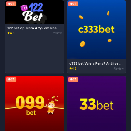
HOT
HOT
122 bet vip: Nota 4.2/5 em Nossa Avaliação Completa 2026
4.5
Review
c333 bet Vale a Pena? Análise Completa 2026
4.2
Review
HOT
HOT