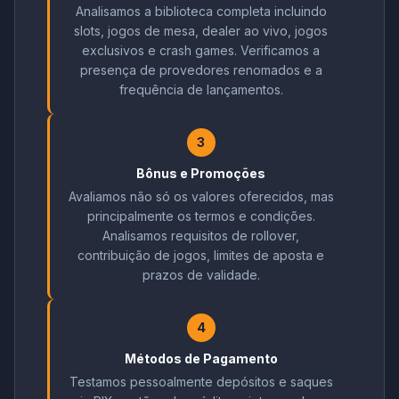
Analisamos a biblioteca completa incluindo
slots, jogos de mesa, dealer ao vivo, jogos
exclusivos e crash games. Verificamos a
presença de provedores renomados e a
frequência de lançamentos.
3
Bônus e Promoções
Avaliamos não só os valores oferecidos, mas
principalmente os termos e condições.
Analisamos requisitos de rollover,
contribuição de jogos, limites de aposta e
prazos de validade.
4
Métodos de Pagamento
Testamos pessoalmente depósitos e saques