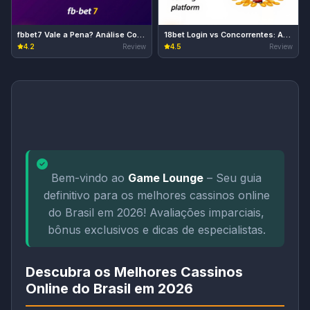
fbbet7 Vale a Pena? Análise Completa 2026
18bet Login vs Concorrentes: Análise Comparativa 2026
4.2
Review
4.5
Review
Bem-vindo ao
Game Lounge
– Seu guia
definitivo para os melhores cassinos online
do Brasil em 2026! Avaliações imparciais,
bônus exclusivos e dicas de especialistas.
Descubra os Melhores Cassinos
Online do Brasil em 2026