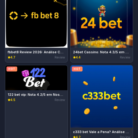
fbbet8 Review 2026: Análise Completa e Comparativa
24bet Cassino: Nota 4.3/5 em Nossa Avaliação 2026
4.7
Review
4.4
Review
HOT
HOT
122 bet vip: Nota 4.2/5 em Nossa Avaliação Completa 2026
4.5
Review
c333 bet Vale a Pena? Análise Completa 2026
4.2
Review