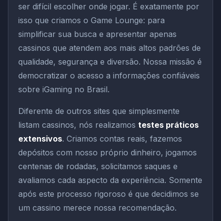
ser difícil escolher onde jogar. É exatamente por
isso que criamos o Game Lounge: para
simplificar sua busca e apresentar apenas
cassinos que atendem aos mais altos padrões de
qualidade, segurança e diversão. Nossa missão é
democratizar o acesso a informações confiáveis
sobre iGaming no Brasil.
Diferente de outros sites que simplesmente
listam cassinos, nós realizamos
testes práticos
extensivos
. Criamos contas reais, fazemos
depósitos com nosso próprio dinheiro, jogamos
centenas de rodadas, solicitamos saques e
avaliamos cada aspecto da experiência. Somente
após este processo rigoroso é que decidimos se
um cassino merece nossa recomendação.