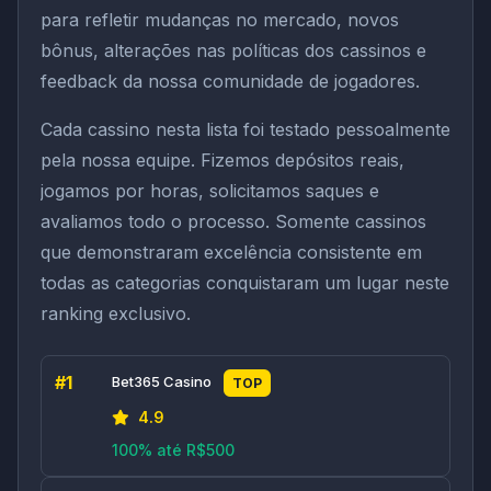
para refletir mudanças no mercado, novos
bônus, alterações nas políticas dos cassinos e
feedback da nossa comunidade de jogadores.
Cada cassino nesta lista foi testado pessoalmente
pela nossa equipe. Fizemos depósitos reais,
jogamos por horas, solicitamos saques e
avaliamos todo o processo. Somente cassinos
que demonstraram excelência consistente em
todas as categorias conquistaram um lugar neste
ranking exclusivo.
#1
Bet365 Casino
TOP
4.9
100% até R$500