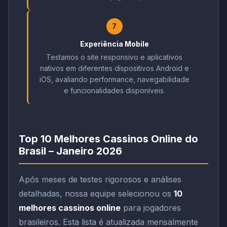
7
Experiência Mobile
Testamos o site responsivo e aplicativos
nativos em diferentes dispositivos Android e
iOS, avaliando performance, navegabilidade
e funcionalidades disponíveis.
Top 10 Melhores Cassinos Online do
Brasil – Janeiro 2026
Após meses de testes rigorosos e análises
detalhadas, nossa equipe selecionou os
10
melhores cassinos online
para jogadores
brasileiros. Esta lista é atualizada mensalmente