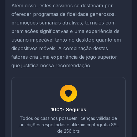
Além disso, estes cassinos se destacam por
oferecer programas de fidelidade generosos,
promoções semanais atrativas, torneios com
premiações significativas e uma experiência de
usuário impecável tanto no desktop quanto em
dispositivos móveis. A combinação destes
fatores cria uma experiência de jogo superior
que justifica nossa recomendação.
100% Seguros
Todos os cassinos possuem licenças válidas de
jurisdições respeitadas e utilizam criptografia SSL
de 256 bits