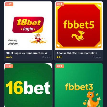
HOT
HOT
18bet Login vs Concorrentes: Análise Comparativa 2026
Análise fbbet5: Guia Completo 2026 | RankingBet
4.5
Review
4.1
Review
HOT
HOT