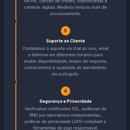
via PIX, cartões de crédito, criptomoedas e
carteiras digitais. Medimos tempos reais de
processamento.
5
Suporte ao Cliente
Contatamos o suporte via chat ao vivo, email
e telefone em diferentes horários para
avaliar disponibilidade, tempo de resposta,
conhecimento e qualidade do atendimento
em português.
6
Segurança e Privacidade
Verificamos certificados SSL, auditorias de
RNG por laboratórios independentes,
políticas de privacidade LGPD-compliant e
ferramentas de jogo responsável.