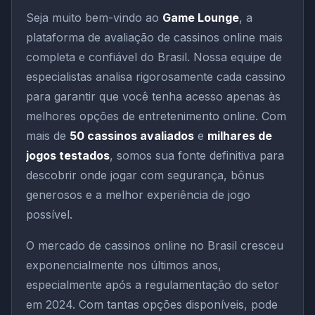
Seja muito bem-vindo ao
Game Lounge
, a
plataforma de avaliação de cassinos online mais
completa e confiável do Brasil. Nossa equipe de
especialistas analisa rigorosamente cada cassino
para garantir que você tenha acesso apenas às
melhores opções de entretenimento online. Com
mais de
50 cassinos avaliados
e
milhares de
jogos testados
, somos sua fonte definitiva para
descobrir onde jogar com segurança, bônus
generosos e a melhor experiência de jogo
possível.
O mercado de cassinos online no Brasil cresceu
exponencialmente nos últimos anos,
especialmente após a regulamentação do setor
em 2024. Com tantas opções disponíveis, pode