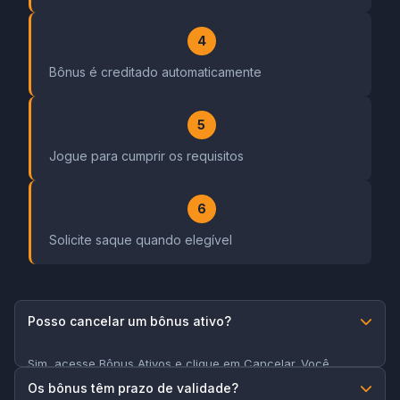
4
Bônus é creditado automaticamente
5
Jogue para cumprir os requisitos
6
Solicite saque quando elegível
Posso cancelar um bônus ativo?
Sim, acesse Bônus Ativos e clique em Cancelar. Você
perderá o bônus e ganhos associados, mantendo apenas o
Os bônus têm prazo de validade?