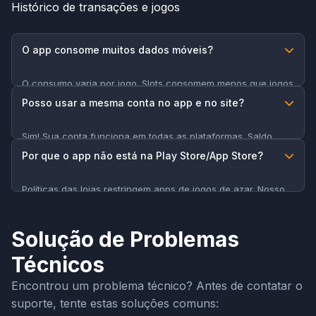
Histórico de transações e jogos
O app consome muitos dados móveis?
O consumo varia por jogo. Slots consomem menos que jogos
ao vivo. Recomendamos usar Wi-Fi para sessões longas de
Posso usar a mesma conta no app e no site?
cassino ao vivo.
Sim! Sua conta funciona em todas as plataformas. Saldo,
bônus e histórico são sincronizados automaticamente.
Por que o app não está na Play Store/App Store?
Políticas das lojas restringem apps de jogos de azar. Nosso
app é seguro e pode ser baixado diretamente do nosso site.
Solução de Problemas
Técnicos
Encontrou um problema técnico? Antes de contatar o
suporte, tente estas soluções comuns: