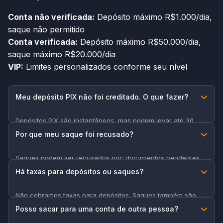
Conta não verificada:
Depósito máximo R$1.000/dia,
saque não permitido
Conta verificada:
Depósito máximo R$50.000/dia,
saque máximo R$20.000/dia
VIP:
Limites personalizados conforme seu nível
Meu depósito PIX não foi creditado. O que fazer?
Depósitos PIX são instantâneos, mas podem levar até 30
minutos em casos raros. Se não receber após esse período,
Por que meu saque foi recusado?
entre em contato com o suporte financeiro com o
comprovante.
Saques podem ser recusados por: documentos pendentes,
requisitos de bônus não cumpridos, dados bancários
Há taxas para depósitos ou saques?
incorretos, ou limites excedidos. Verifique sua conta para
detalhes.
Não cobramos taxas para depósitos. Saques também são
gratuitos, mas seu banco pode aplicar taxas próprias em
Posso sacar para uma conta de outra pessoa?
alguns casos.