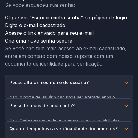
Se você esqueceu sua senha:
Clique em “Esqueci minha senha” na página de login
Digite o e-mail cadastrado
Acesse o link enviado para seu e-mail
Crie uma nova senha segura
Se você não tem mais acesso ao e-mail cadastrado,
entre em contato com nosso suporte com um
documento de identidade para verificação.
Posso alterar meu nome de usuário?
Não, o nome de usuário não pode ser alterado após o
registro. Escolha com cuidado durante a criação da conta.
Posso ter mais de uma conta?
Não. Cada pessoa pode ter apenas uma conta. Múltiplas
contas resultarão em encerramento e confisco de fundos.
Quanto tempo leva a verificação de documentos?