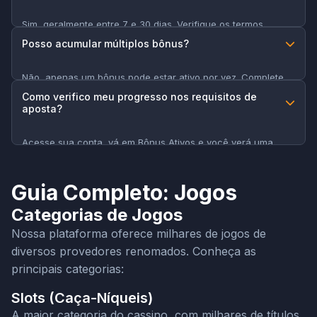
saldo real.
Sim, geralmente entre 7 e 30 dias. Verifique os termos
específicos de cada promoção.
Posso acumular múltiplos bônus?
Não, apenas um bônus pode estar ativo por vez. Complete
ou cancele o atual antes de ativar outro.
Como verifico meu progresso nos requisitos de
aposta?
Acesse sua conta, vá em Bônus Ativos e você verá uma
barra de progresso mostrando quanto falta para completar
os requisitos.
Guia Completo: Jogos
Categorias de Jogos
Nossa plataforma oferece milhares de jogos de
diversos provedores renomados. Conheça as
principais categorias:
Slots (Caça-Níqueis)
A maior categoria do cassino, com milhares de títulos