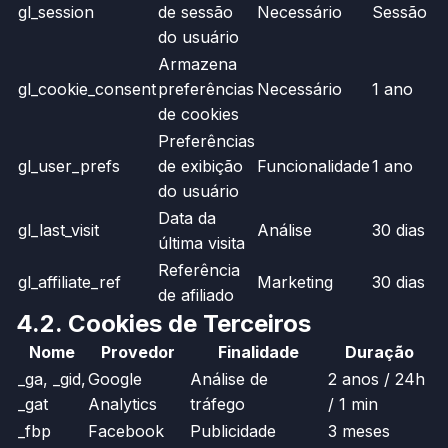
gl_session
de sessão
Necessário
Sessão
do usuário
Armazena
gl_cookie_consent
preferências
Necessário
1 ano
de cookies
Preferências
gl_user_prefs
de exibição
Funcionalidade
1 ano
do usuário
Data da
gl_last_visit
Análise
30 dias
última visita
Referência
gl_affiliate_ref
Marketing
30 dias
de afiliado
4.2. Cookies de Terceiros
Nome
Provedor
Finalidade
Duração
_ga, _gid,
Google
Análise de
2 anos / 24h
_gat
Analytics
tráfego
/ 1 min
_fbp
Facebook
Publicidade
3 meses