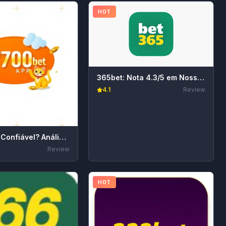
HOT
365bet: Nota 4.3/5 em Nossa Avaliação Completa 2026
4.1
Review
7700bet é Confiável? Análise Completa da Equipe 2026
Review
HOT