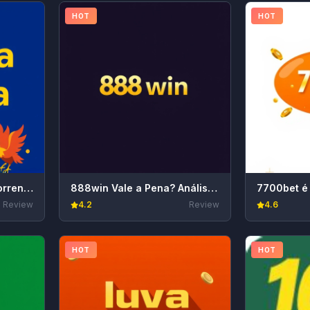
HOT
HOT
Aposta Ganha vs Concorrentes: Análise Completa 2026
888win Vale a Pena? Análise Completa da Equipe 2026
Review
4.2
Review
4.6
HOT
HOT