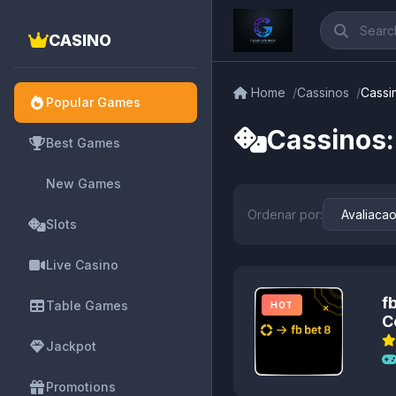
CASINO
Home
Cassinos
Cassi
Popular Games
Cassinos:
Best Games
New Games
Ordenar por:
Slots
Live Casino
f
Table Games
HOT
C
Jackpot
Promotions