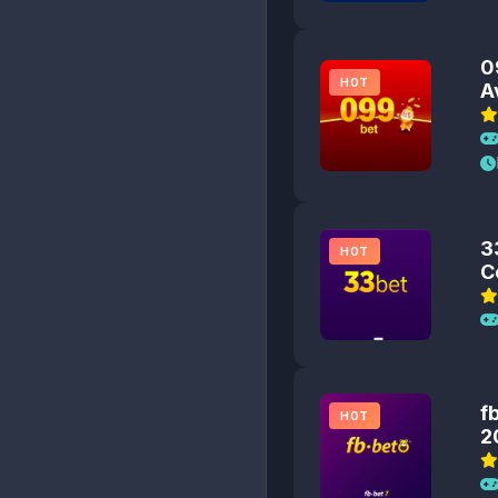
0
HOT
A
3
HOT
C
f
HOT
2