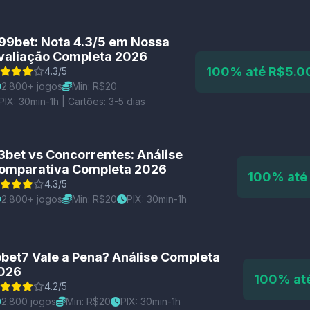
99bet: Nota 4.3/5 em Nossa
valiação Completa 2026
100% até R$5.00
4.3/5
2.800+ jogos
Min: R$20
PIX: 30min-1h | Cartões: 3-5 dias
3bet vs Concorrentes: Análise
omparativa Completa 2026
100% até
4.3/5
2.800+ jogos
Min: R$20
PIX: 30min-1h
bbet7 Vale a Pena? Análise Completa
026
100% at
4.2/5
2.800 jogos
Min: R$20
PIX: 30min-1h