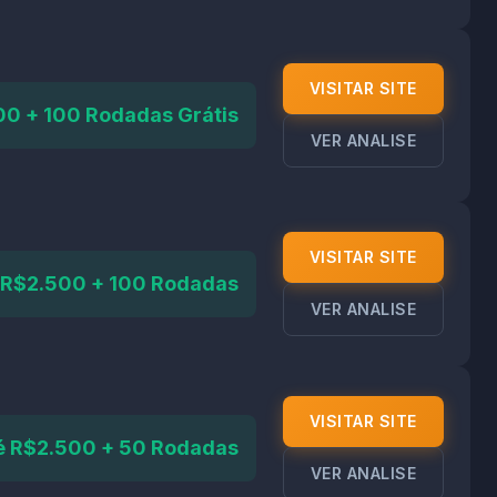
VISITAR SITE
0 + 100 Rodadas Grátis
VER ANALISE
VISITAR SITE
 R$2.500 + 100 Rodadas
VER ANALISE
VISITAR SITE
é R$2.500 + 50 Rodadas
VER ANALISE