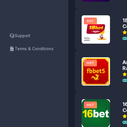
1
HOT
C
Support
Terms & Conditions
A
HOT
R
1
HOT
C