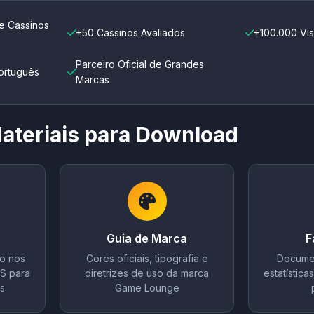
e Cassinos
+50 Cassinos Avaliados
+100.000 Vis
Parceiro Oficial de Grandes
ortuguês
Marcas
Materiais para Download
Guia de Marca
F
ão nos
Cores oficiais, tipografia e
Docume
S para
diretrizes de uso da marca
estatística
s
Game Lounge