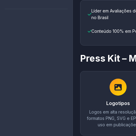
Líder em Avaliações d
no Brasil
Conteúdo 100% em P
Press Kit – 
Logotipos
Logos em alta resoluç
formatos PNG, SVG e EP
uso em publicaçõe