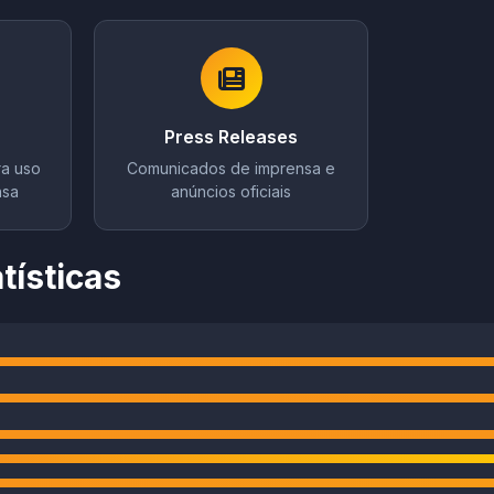
Press Releases
a uso
Comunicados de imprensa e
nsa
anúncios oficiais
tísticas