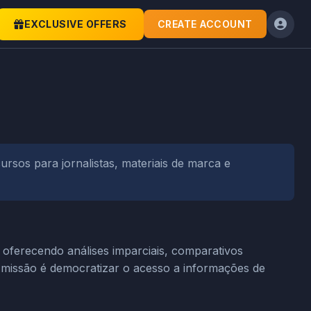
EXCLUSIVE OFFERS
CREATE ACCOUNT
ursos para jornalistas, materiais de marca e
, oferecendo análises imparciais, comparativos
a missão é democratizar o acesso a informações de