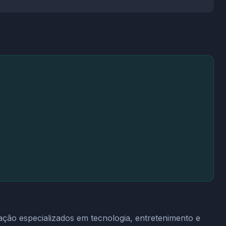
ção especializados em tecnologia, entretenimento e