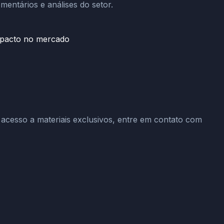
entários e análises do setor.
impacto no mercado
u acesso a materiais exclusivos, entre em contato com