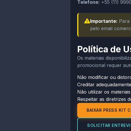
Telefone:
+55 (11) 999
Importante:
Para s
pelo email comerci
Política de 
Os materiais disponibili
promocional requer auto
Não modificar ou distorc
Creditar adequadament
Não utilizar os materia
Respeitar as diretrizes 
BAIXAR PRESS KIT
SOLICITAR ENTREV