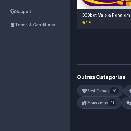
Support
4.8
Terms & Conditions
Outras Categorias
Best Games
28
Promotions
31