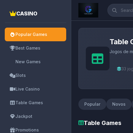
CASINO
Popular Games
Table
Best Games
Jogos de m
New Games
33 jo
Slots
Live Casino
Table Games
Popular
Novos
Jackpot
Table Games
Promotions