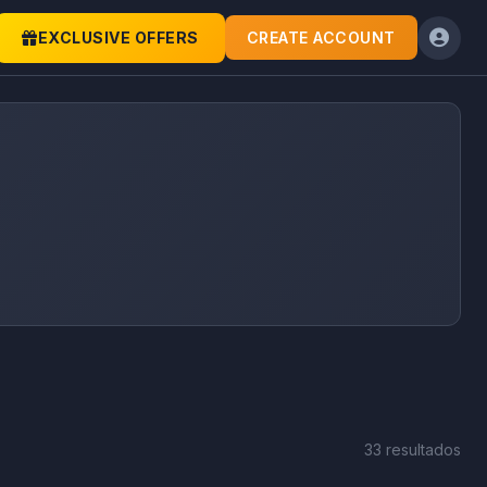
EXCLUSIVE OFFERS
CREATE ACCOUNT
33 resultados