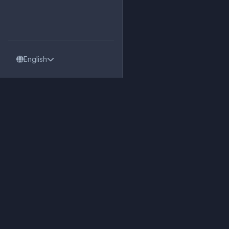
English
ABOUT US
About
Careers
Press
Blog