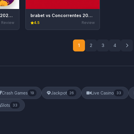
333bet Vale a Pena em 2026? Análise Completa da Equipe
brabet vs Concorrentes 2026: Análise Completa e Honesta
Review
4.5
Review
1
2
3
4
Crash Games
Jackpot
Live Casino
19
26
33
Slots
33