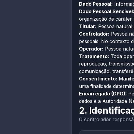
Dado Pessoal:
Informaçã
Dado Pessoal Sensível
organização de caráter r
Titular:
Pessoa natural 
Controlador:
Pessoa nat
pessoais. No contexto d
Operador:
Pessoa natura
Tratamento:
Toda opera
reprodução, transmissão
comunicação, transferên
Consentimento:
Manifes
uma finalidade determin
Encarregado (DPO):
Pes
dados e a Autoridade N
2. Identific
O controlador responsáv