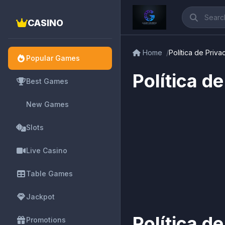
CASINO
Home
Política de Priv
Popular Games
Política d
Best Games
New Games
Slots
Live Casino
Table Games
Jackpot
Política d
Promotions