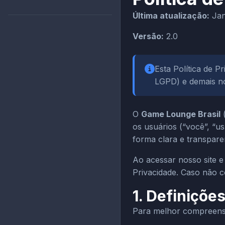
Última atualização:
Jan
Versão:
2.0
Esta Política de 
LGPD) e demais no
O
Game Lounge Brasil
(
os usuários (“você”, “us
forma clara e transpar
Ao acessar nosso site e
Privacidade. Caso não c
1. Definiçõe
Para melhor compreensão