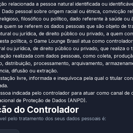
o relacionada a pessoa natural identificada ou identificáv
:
Dado pessoal sobre origem racial ou étnica, convicção religi
eligioso, filosófico ou político, dado referente à saúde ou 
a quem se referem os dados pessoais que são objeto de tr
ural ou jurídica, de direito público ou privado, a quem c
esta política, o Game Lounge Brasil atua como controlador
l ou jurídica, de direito público ou privado, que realiza 
ção realizada com dados pessoais, como coleta, produção, 
, distribuição, processamento, arquivamento, armazenamen
cia, difusão ou extração.
tação livre, informada e inequívoca pela qual o titular c
ada.
soa indicada pelo controlador para atuar como canal de c
acional de Proteção de Dados (ANPD).
ação do Controlador
el pelo tratamento dos seus dados pessoais é: