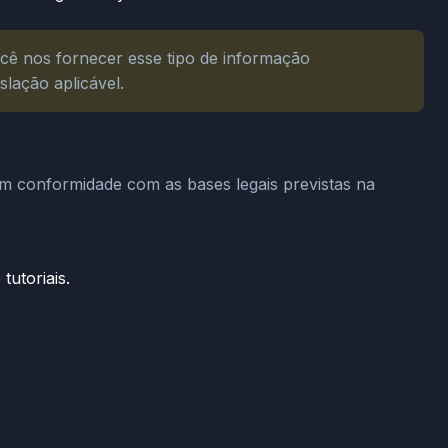
ocê nos fornecer esse tipo de informação
lação aplicável.
 em conformidade com as bases legais previstas na
tutoriais.