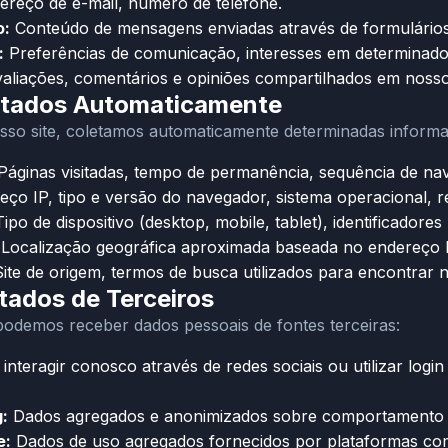
reço de e-mail, número de telefone.
o:
Conteúdo de mensagens enviadas através de formulários 
:
Preferências de comunicação, interesses em determinados
aliações, comentários e opiniões compartilhados em nosso 
etados Automaticamente
so site, coletamos automaticamente determinadas informa
áginas visitadas, tempo de permanência, sequência de nave
ço IP, tipo e versão do navegador, sistema operacional, r
ipo de dispositivo (desktop, mobile, tablet), identificadores 
Localização geográfica aproximada baseada no endereço IP
ite de origem, termos de busca utilizados para encontrar n
tados de Terceiros
odemos receber dados pessoais de fontes terceiras:
interagir conosco através de redes sociais ou utilizar logi
:
Dados agregados e anonimizados sobre comportamento d
e:
Dados de uso agregados fornecidos por plataformas com