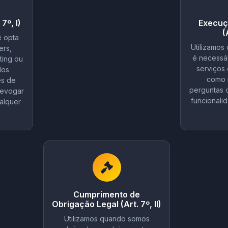
7º, I)
Execuç
(
ê opta
Utilizamos
ers,
é necessár
ing ou
serviços 
dos
como 
és de
perguntas 
revogar
funcionali
alquer
Cumprimento de
Obrigação Legal (Art. 7º, II)
Utilizamos quando somos