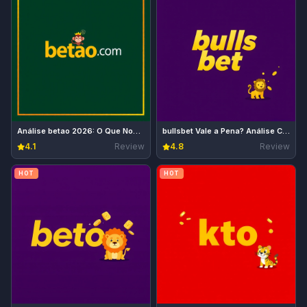
Análise betao 2026: O Que Nossa Equipe Descobriu
bullsbet Vale a Pena? Análise Completa 2026
4.1
Review
4.8
Review
HOT
HOT