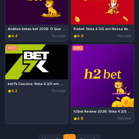
Análise betao bet 2026: O Que Nossa Equipe Descobriu
Pixbet: Nota 4.3/5 em Nossa Avaliação Completa 2026
4.4
Review
4.3
Review
HOT
HOT
bet7k Cassino: Nota 4.3/5 em Nossa Avaliação 2026
4.2
Review
h2bet Review 2026: Nota 4.3/5 em Nossa Avaliação
4.6
Review