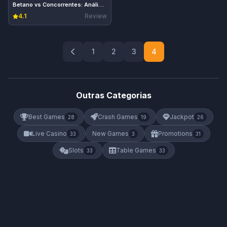
Betano vs Concorrentes: Análise Comparativa Completa 2026
4.1
Review
1
2
3
4
Outras Categorias
Best Games
Crash Games
Jackpot
28
19
26
Live Casino
New Games
Promotions
33
3
31
Slots
Table Games
33
33