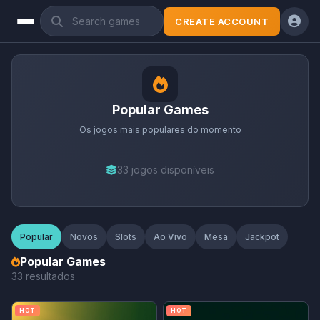
CREATE ACCOUNT
Popular Games
Os jogos mais populares do momento
33 jogos disponíveis
Popular
Novos
Slots
Ao Vivo
Mesa
Jackpot
Popular Games
33 resultados
HOT
HOT