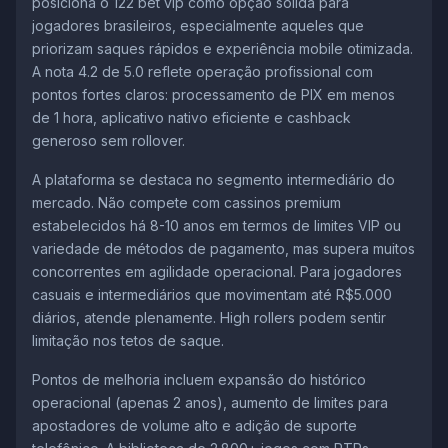
posiciona o 122 bet vip como opção sólida para
transações.
jogadores brasileiros, especialmente aqueles que
priorizam saques rápidos e experiência mobile otimizada.
A nota 4.2 de 5.0 reflete operação profissional com
pontos fortes claros: processamento de PIX em menos
de 1 hora, aplicativo nativo eficiente e cashback
generoso sem rollover.
A plataforma se destaca no segmento intermediário do
mercado. Não compete com cassinos premium
estabelecidos há 8-10 anos em termos de limites VIP ou
variedade de métodos de pagamento, mas supera muitos
concorrentes em agilidade operacional. Para jogadores
casuais e intermediários que movimentam até R$5.000
diários, atende plenamente. High rollers podem sentir
limitação nos tetos de saque.
Pontos de melhoria incluem expansão do histórico
operacional (apenas 2 anos), aumento de limites para
apostadores de volume alto e adição de suporte