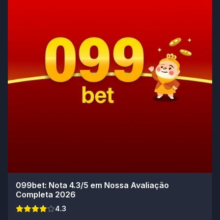
099bet: Nota 4.3/5 em Nossa Avaliação
Completa 2026
4.3