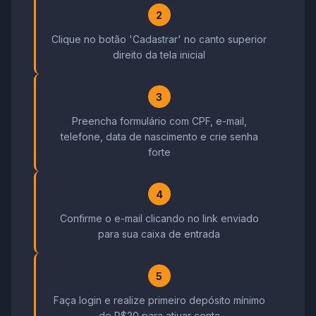
2
Clique no botão 'Cadastrar' no canto superior
direito da tela inicial
3
Preencha formulário com CPF, e-mail,
telefone, data de nascimento e crie senha
forte
4
Confirme o e-mail clicando no link enviado
para sua caixa de entrada
5
Faça login e realize primeiro depósito mínimo
de R$20 para ativar conta