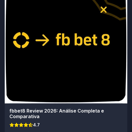
fbbet8 Review 2026: Análise Completa e
Comparativa
4.7