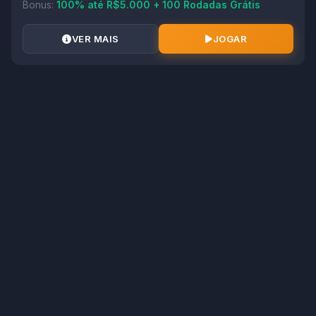
Bonus:
100% até R$5.000 + 100 Rodadas Grátis
VER MAIS
JOGAR
ABOUT US
SUPPORT
About
Help Center
Careers
Contact Us
Press
FAQ
Blog
Live Chat
Sitemap
LEGAL
PARTNERS