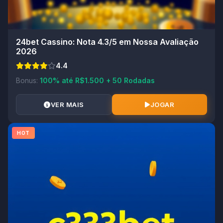
24bet Cassino: Nota 4.3/5 em Nossa Avaliação
2026
4.4
Bonus:
100% até R$1.500 + 50 Rodadas
VER MAIS
JOGAR
HOT