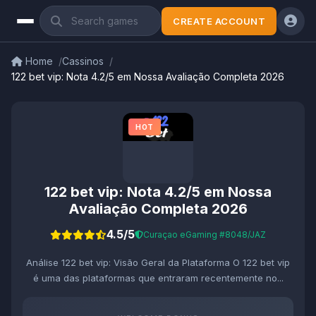
CREATE ACCOUNT
Home
Cassinos
122 bet vip: Nota 4.2/5 em Nossa Avaliação Completa 2026
HOT
122 bet vip: Nota 4.2/5 em Nossa
Avaliação Completa 2026
4.5/5
Curaçao eGaming #8048/JAZ
Análise 122 bet vip: Visão Geral da Plataforma O 122 bet vip
é uma das plataformas que entraram recentemente no...