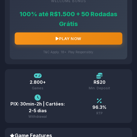
WELCOME BONUS
100% até R$1.500 + 50 Rodadas
Grátis
PLAY NOW
T&C Apply. 18+. Play Responsibly.
2.800+
R$20
Games
Min. Deposit
PIX: 30min-2h | Cartões:
96.3%
2-5 dias
RTP
Withdrawal
Game Features