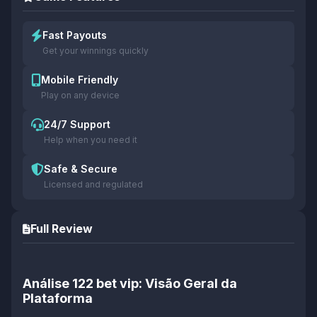
Fast Payouts
Get your winnings quickly
Mobile Friendly
Play on any device
24/7 Support
Help when you need it
Safe & Secure
Licensed and regulated
Full Review
Análise 122 bet vip: Visão Geral da
Plataforma