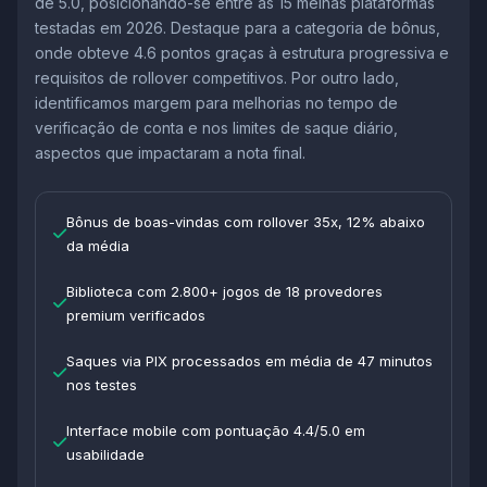
de 5.0, posicionando-se entre as 15 melhas plataformas
testadas em 2026. Destaque para a categoria de bônus,
onde obteve 4.6 pontos graças à estrutura progressiva e
requisitos de rollover competitivos. Por outro lado,
identificamos margem para melhorias no tempo de
verificação de conta e nos limites de saque diário,
aspectos que impactaram a nota final.
Bônus de boas-vindas com rollover 35x, 12% abaixo
da média
Biblioteca com 2.800+ jogos de 18 provedores
premium verificados
Saques via PIX processados em média de 47 minutos
nos testes
Interface mobile com pontuação 4.4/5.0 em
usabilidade