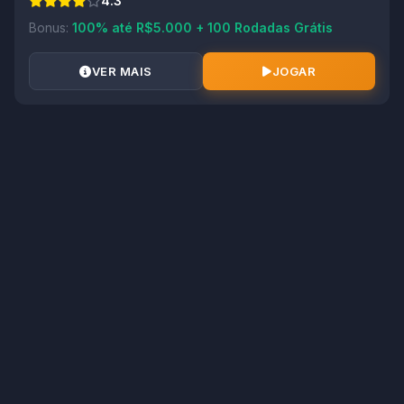
4.3
Bonus:
100% até R$5.000 + 100 Rodadas Grátis
VER MAIS
JOGAR