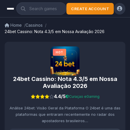
CREATE ACCOUNT
Home
Cassinos
24bet Cassino: Nota 4.3/5 em Nossa Avaliação 2026
HOT
24bet Cassino: Nota 4.3/5 em Nossa
Avaliação 2026
4.4/5
Curaçao eGaming
Análise 24bet: Visão Geral da Plataforma O 24bet é uma das
plataformas que entraram recentemente no radar dos
apostadores brasileiros....