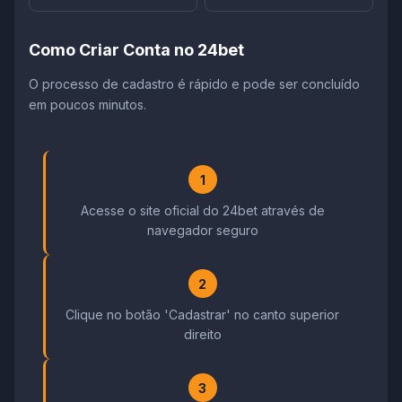
Como Criar Conta no 24bet
O processo de cadastro é rápido e pode ser concluído
em poucos minutos.
1
Acesse o site oficial do 24bet através de
navegador seguro
2
Clique no botão 'Cadastrar' no canto superior
direito
3