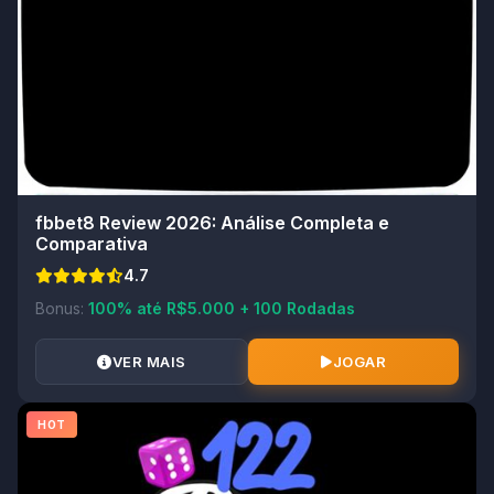
fbbet8 Review 2026: Análise Completa e
Comparativa
4.7
Bonus:
100% até R$5.000 + 100 Rodadas
VER MAIS
JOGAR
HOT