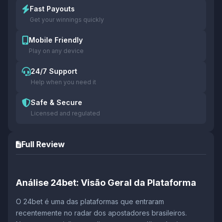
Fast Payouts
Get your winnings quickly
Mobile Friendly
Play on any device
24/7 Support
Help when you need it
Safe & Secure
Licensed and regulated
Full Review
Análise 24bet: Visão Geral da Plataforma
O 24bet é uma das plataformas que entraram
recentemente no radar dos apostadores brasileiros.