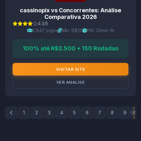
cassinopix vs Concorrentes: Análise
Comparativa 2026
4.3/5
2.847 jogos
Min: R$20
PIX: 30min-1h
100% até R$2.500 + 150 Rodadas
VISITAR SITE
VER ANALISE
1
2
3
4
5
6
7
8
9
10
12
11
13
14
15
16
17
18
20
19
21