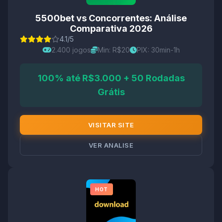
5500bet vs Concorrentes: Análise
Comparativa 2026
4.1/5
2.400 jogos
Min: R$20
PIX: 30min-1h
100% até R$3.000 + 50 Rodadas
Grátis
VISITAR SITE
VER ANALISE
HOT