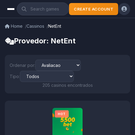
CREATE ACCOUNT
Home
Cassinos
NetEnt
Provedor: NetEnt
Ordenar por:
Tipo:
205 casinos encontrados
HOT