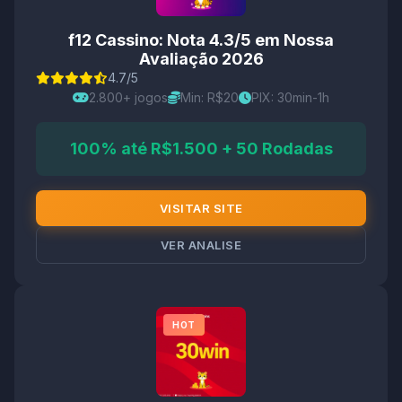
f12 Cassino: Nota 4.3/5 em Nossa
Avaliação 2026
4.7/5
2.800+ jogos
Min: R$20
PIX: 30min-1h
100% até R$1.500 + 50 Rodadas
VISITAR SITE
VER ANALISE
HOT