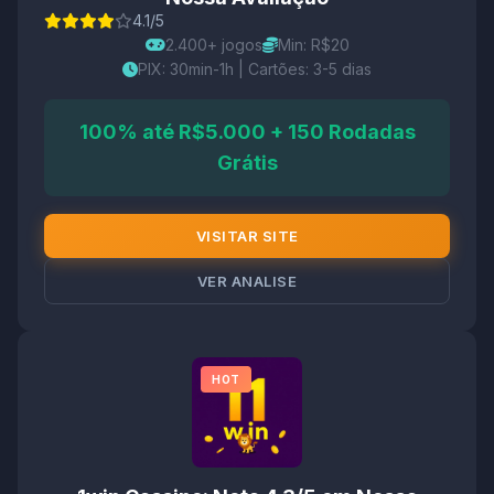
4.1/5
2.400+ jogos
Min: R$20
PIX: 30min-1h | Cartões: 3-5 dias
100% até R$5.000 + 150 Rodadas
Grátis
VISITAR SITE
VER ANALISE
HOT