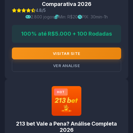
Comparativa 2026
4.8/5
2.800 jogos
Min: R$20
PIX: 30min-1h
100% até R$5.000 + 100 Rodadas
VISITAR SITE
VER ANALISE
HOT
213 bet Vale a Pena? Análise Completa
2026