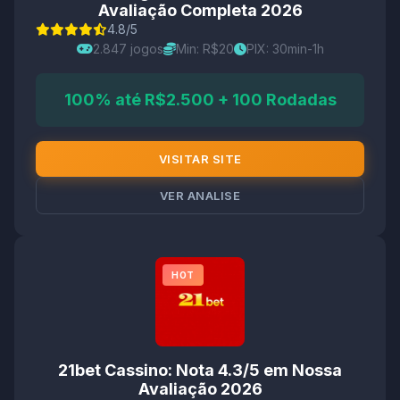
Avaliação Completa 2026
4.8/5
2.847 jogos
Min: R$20
PIX: 30min-1h
100% até R$2.500 + 100 Rodadas
VISITAR SITE
VER ANALISE
HOT
21bet Cassino: Nota 4.3/5 em Nossa
Avaliação 2026