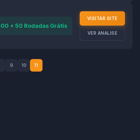
VISITAR SITE
00 + 50 Rodadas Grátis
VER ANALISE
8
9
10
11