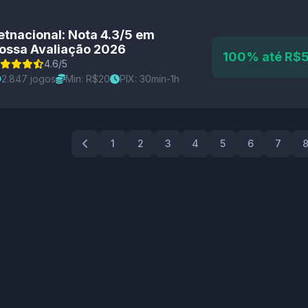
etnacional: Nota 4.3/5 em
ossa Avaliação 2026
100% até R$5
4.6/5
2.847 jogos
Min: R$20
PIX: 30min-1h
1
2
3
4
5
6
7