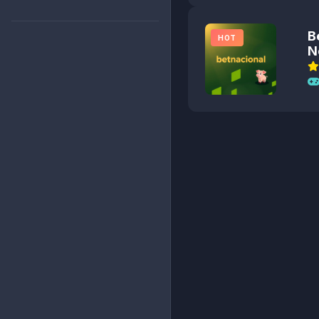
B
HOT
N