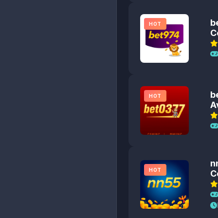
b
HOT
C
b
HOT
A
n
HOT
C