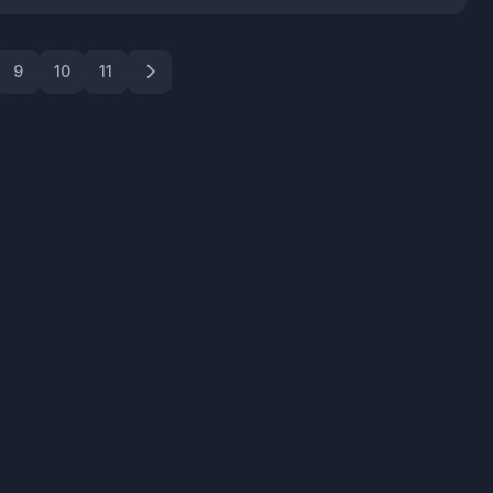
9
10
11