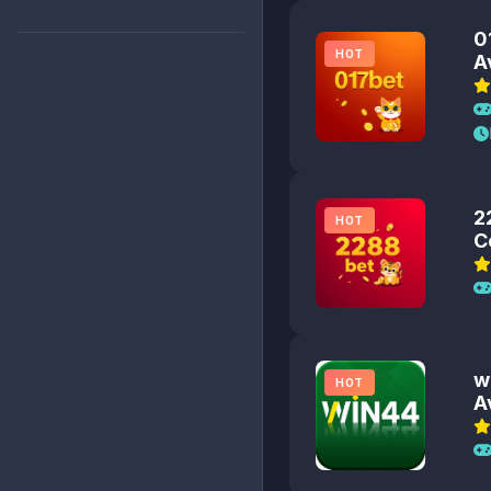
0
HOT
A
2
HOT
C
w
HOT
A