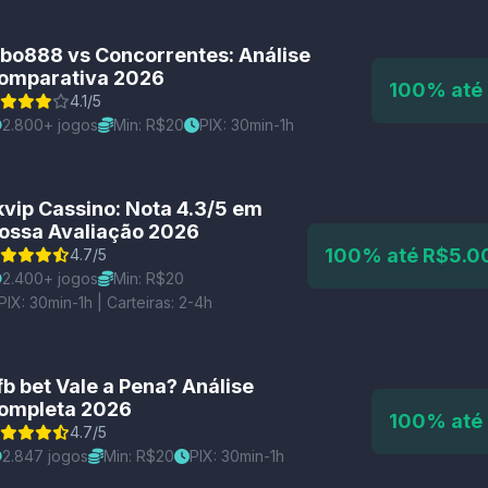
obo888 vs Concorrentes: Análise
omparativa 2026
100% até
4.1/5
2.800+ jogos
Min: R$20
PIX: 30min-1h
kvip Cassino: Nota 4.3/5 em
ossa Avaliação 2026
100% até R$5.00
4.7/5
2.400+ jogos
Min: R$20
PIX: 30min-1h | Carteiras: 2-4h
fb bet Vale a Pena? Análise
ompleta 2026
100% até
4.7/5
2.847 jogos
Min: R$20
PIX: 30min-1h