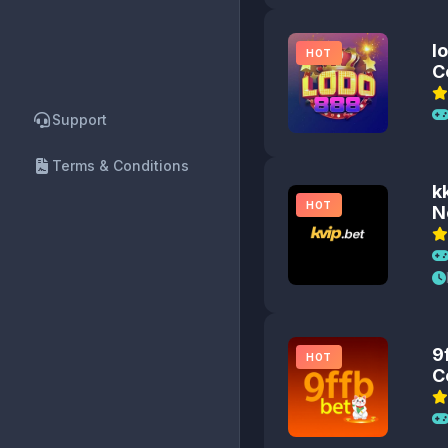
l
HOT
C
Support
Terms & Conditions
k
HOT
N
9
HOT
C