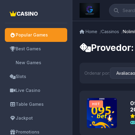
CASINO
Home
Cassinos
Nolimi
Popular Games
Provedor: 
Best Games
New Games
Ordenar por:
Slots
Live Casino
0
Table Games
HOT
2
Jackpot
Promotions