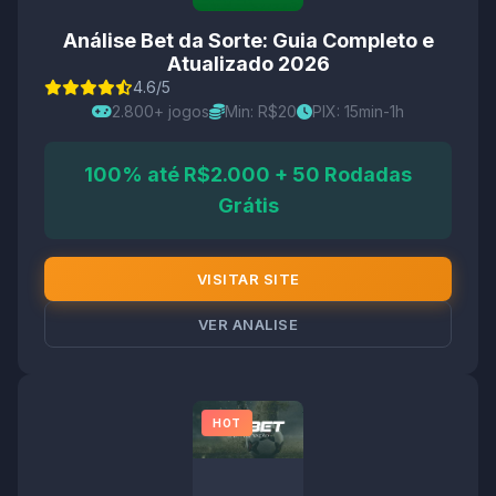
Análise Bet da Sorte: Guia Completo e
Atualizado 2026
4.6/5
2.800+ jogos
Min: R$20
PIX: 15min-1h
100% até R$2.000 + 50 Rodadas
Grátis
VISITAR SITE
VER ANALISE
HOT