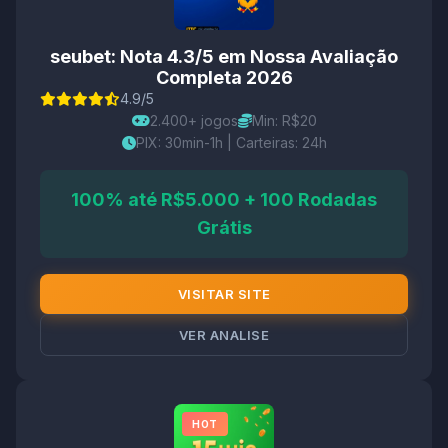
seubet: Nota 4.3/5 em Nossa Avaliação
Completa 2026
4.9/5
2.400+ jogos
Min: R$20
PIX: 30min-1h | Carteiras: 24h
100% até R$5.000 + 100 Rodadas
Grátis
VISITAR SITE
VER ANALISE
HOT