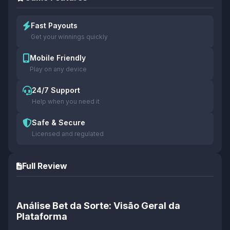
Fast Payouts
Get your winnings quickly
Mobile Friendly
Play on any device
24/7 Support
Help when you need it
Safe & Secure
Licensed and regulated
Full Review
Análise Bet da Sorte: Visão Geral da
Plataforma