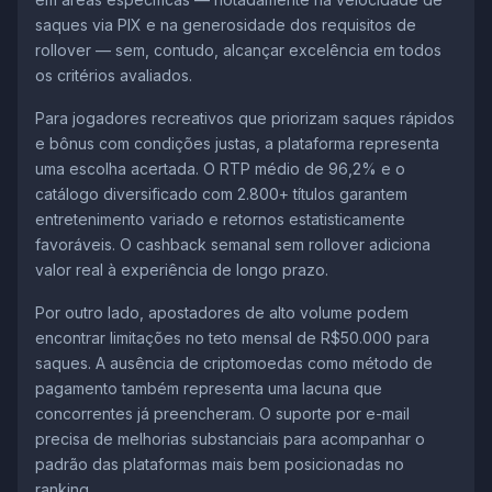
saques via PIX e na generosidade dos requisitos de
rollover — sem, contudo, alcançar excelência em todos
os critérios avaliados.
Para jogadores recreativos que priorizam saques rápidos
e bônus com condições justas, a plataforma representa
uma escolha acertada. O RTP médio de 96,2% e o
catálogo diversificado com 2.800+ títulos garantem
entretenimento variado e retornos estatisticamente
favoráveis. O cashback semanal sem rollover adiciona
valor real à experiência de longo prazo.
Por outro lado, apostadores de alto volume podem
encontrar limitações no teto mensal de R$50.000 para
saques. A ausência de criptomoedas como método de
pagamento também representa uma lacuna que
concorrentes já preencheram. O suporte por e-mail
precisa de melhorias substanciais para acompanhar o
padrão das plataformas mais bem posicionadas no
ranking.