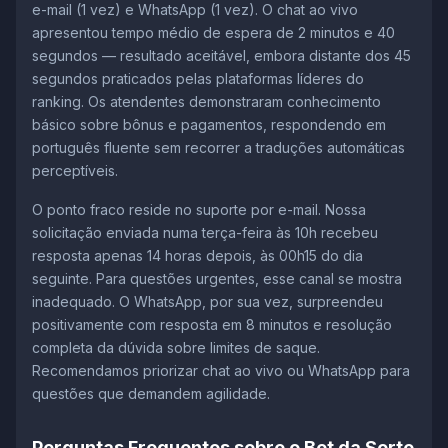
e-mail (1 vez) e WhatsApp (1 vez). O chat ao vivo
apresentou tempo médio de espera de 2 minutos e 40
segundos — resultado aceitável, embora distante dos 45
segundos praticados pelas plataformas líderes do
ranking. Os atendentes demonstraram conhecimento
básico sobre bônus e pagamentos, respondendo em
português fluente sem recorrer a traduções automáticas
perceptíveis.
O ponto fraco reside no suporte por e-mail. Nossa
solicitação enviada numa terça-feira às 10h recebeu
resposta apenas 14 horas depois, às 00h15 do dia
seguinte. Para questões urgentes, esse canal se mostra
inadequado. O WhatsApp, por sua vez, surpreendeu
positivamente com resposta em 8 minutos e resolução
completa da dúvida sobre limites de saque.
Recomendamos priorizar chat ao vivo ou WhatsApp para
questões que demandem agilidade.
Perguntas Frequentes sobre o Bet da Sorte