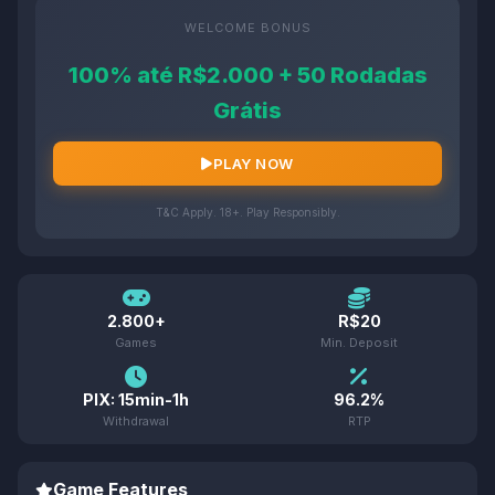
WELCOME BONUS
100% até R$2.000 + 50 Rodadas
Grátis
PLAY NOW
T&C Apply. 18+. Play Responsibly.
2.800+
R$20
Games
Min. Deposit
PIX: 15min-1h
96.2%
Withdrawal
RTP
Game Features