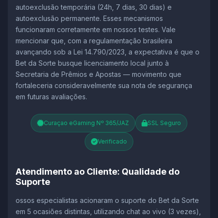
autoexclusão temporária (24h, 7 dias, 30 dias) e
autoexclusão permanente. Esses mecanismos
funcionaram corretamente em nossos testes. Vale
mencionar que, com a regulamentação brasileira
avançando sob a Lei 14.790/2023, a expectativa é que o
Bet da Sorte busque licenciamento local junto à
Secretaria de Prêmios e Apostas — movimento que
fortaleceria consideravelmente sua nota de segurança
em futuras avaliações.
Curaçao eGaming Nº 365/JAZ
SSL Seguro
Verificado
Atendimento ao Cliente: Qualidade do
Suporte
ossos especialistas acionaram o suporte do Bet da Sorte
em 5 ocasiões distintas, utilizando chat ao vivo (3 vezes),