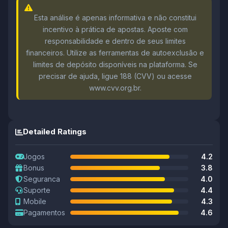
Esta análise é apenas informativa e não constitui
incentivo à prática de apostas. Aposte com
responsabilidade e dentro de seus limites
financeiros. Utilize as ferramentas de autoexclusão e
limites de depósito disponíveis na plataforma. Se
precisar de ajuda, ligue 188 (CVV) ou acesse
www.cvv.org.br.
Detailed Ratings
Jogos
4.2
Bonus
3.8
Seguranca
4.0
Suporte
4.4
Mobile
4.3
Pagamentos
4.6