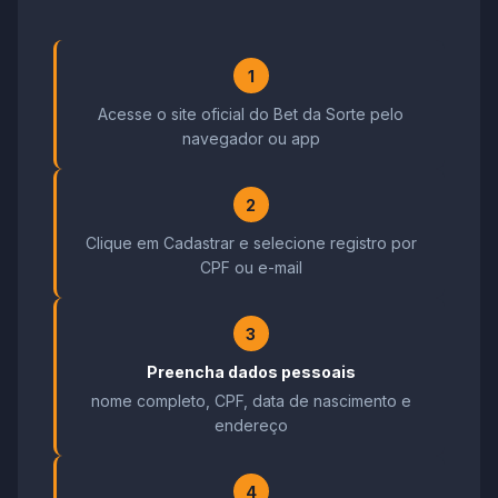
1
Acesse o site oficial do Bet da Sorte pelo
navegador ou app
2
Clique em Cadastrar e selecione registro por
CPF ou e-mail
3
Preencha dados pessoais
nome completo, CPF, data de nascimento e
endereço
4