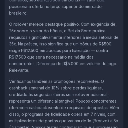
posiciona a oferta no terço superior do mercado
brasileiro.
O rollover merece destaque positivo. Com exigência de
25x sobre o valor do bônus, o Bet da Sorte pratica
requisitos significativamente inferiores à média setorial de
35x. Na prática, isso significa que um bônus de R$500
exige R$12.500 em apostas para liberação — contra
R$17.500 que seria necessário na média dos
concorrentes. Diferença de R$5.000 em volume de jogo.
Relevante.
Verificamos também as promoções recorrentes. O
cashback semanal de 10% sobre perdas líquidas,
creditado às segundas-feiras sem rollover adicional,
representa um diferencial tangível. Poucos concorrentes
oferecem cashback isento de requisitos de apostas. Além
disso, o programa de fidelidade opera em 7 níveis, com
multiplicadores de pontos que variam de 1x (Bronze) a 5x
(Diamante). Nossos testes confirmaram que a progressão