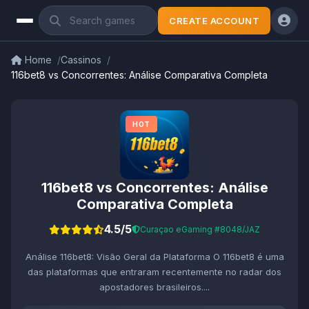
CREATE ACCOUNT
Home
Cassinos
116bet8 vs Concorrentes: Análise Comparativa Completa
HOT
116bet8 vs Concorrentes: Análise
Comparativa Completa
4.5/5
Curaçao eGaming #8048/JAZ
Análise 116bet8: Visão Geral da Plataforma O 116bet8 é uma
das plataformas que entraram recentemente no radar dos
apostadores brasileiros....