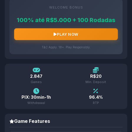
WELCOME BONUS
100% até R$5.000 + 100 Rodadas
PLAY NOW
T&C Apply. 18+. Play Responsibly.
2.847
R$20
Games
Min. Deposit
PIX: 30min-1h
96.4%
Withdrawal
RTP
Game Features