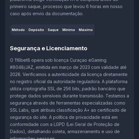
primeiro saque, processo que levou 6 horas em nosso
caso após envio da documentação.
Método
Depósito
Saque
Mínimo
Máximo
Segurança e Licenciamento
O 116bet8 opera sob licença Curaçao eGaming
#8048/JAZ, emitida em março de 2023 com validade até
2028. Verificamos a autenticidade da licença diretamente
no registro oficial da autoridade reguladora. A plataforma
utiliza criptografia SSL de 256 bits, padrão bancário que
protege dados sensíveis durante transmissão. Testamos a
segurança através de ferramentas especializadas como
SSL Labs, que atribuiu classificação A+ ao certificado de
segurança do site. A política de privacidade está em
conformidade com a LGPD (Lei Geral de Proteção de
Dados), detalhando coleta, armazenamento e uso de
informações pessoais.