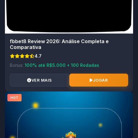
fbbet8 Review 2026: Análise Completa e
Comparativa
4.7
Bonus:
100% até R$5.000 + 100 Rodadas
VER MAIS
JOGAR
HOT