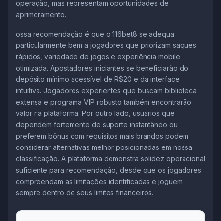
operação, mas representam oportunidades de
aprimoramento.
ossa recomendação é que o 116bet8 se adequa
particularmente bem a jogadores que priorizam saques
rápidos, variedade de jogos e experiência mobile
otimizada. Apostadores iniciantes se beneficiarão do
depósito mínimo acessível de R$20 e da interface
intuitiva. Jogadores experientes que buscam biblioteca
extensa e programa VIP robusto também encontrarão
valor na plataforma. Por outro lado, usuários que
dependem fortemente de suporte instantâneo ou
preferem bônus com requisitos mais brandos podem
considerar alternativas melhor posicionadas em nossa
classificação. A plataforma demonstra solidez operacional
suficiente para recomendação, desde que os jogadores
compreendam as limitações identificadas e joguem
sempre dentro de seus limites financeiros.