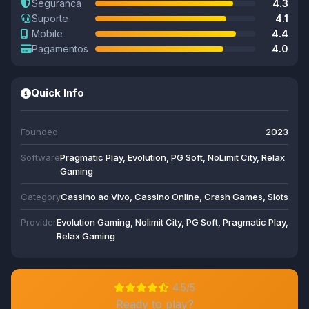
Seguranca
4.3
Suporte
4.1
Mobile
4.4
Pagamentos
4.0
Quick Info
Founded
2023
Software
Pragmatic Play, Evolution, PG Soft, NoLimit City, Relax
Gaming
Category
Cassino ao Vivo, Cassino Online, Crash Games, Slots
Provider
Evolution Gaming, Nolimit City, PG Soft, Pragmatic Play,
Relax Gaming
4.5/5
Ready to play?