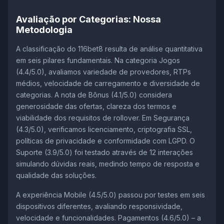
Avaliação por Categorias: Nossa
Metodologia
A classificação do 116bet8 resulta de análise quantitativa
em seis pilares fundamentais. Na categoria Jogos
(4.4/5.0), avaliamos variedade de provedores, RTPs
médios, velocidade de carregamento e diversidade de
categorias. A nota de Bônus (4.1/5.0) considera
generosidade das ofertas, clareza dos termos e
viabilidade dos requisitos de rollover. Em Segurança
(4.3/5.0), verificamos licenciamento, criptografia SSL,
políticas de privacidade e conformidade com LGPD. O
Suporte (3.9/5.0) foi testado através de 12 interações
simulando dúvidas reais, medindo tempo de resposta e
qualidade das soluções.
A experiência Mobile (4.5/5.0) passou por testes em seis
dispositivos diferentes, avaliando responsividade,
velocidade e funcionalidades. Pagamentos (4.6/5.0) – a