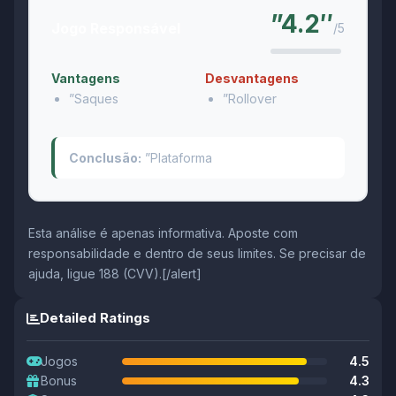
”4.2″
Jogo Responsável
/5
Vantagens
Desvantagens
”Saques
”Rollover
Conclusão:
”Plataforma
Esta análise é apenas informativa. Aposte com
responsabilidade e dentro de seus limites. Se precisar de
ajuda, ligue 188 (CVV).[/alert]
Detailed Ratings
Jogos
4.5
Bonus
4.3