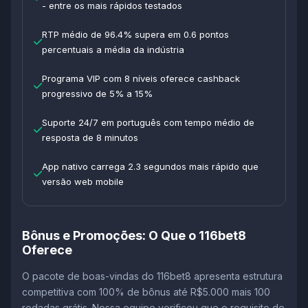
- entre os mais rápidos testados
RTP médio de 96.4% supera em 0.6 pontos
percentuais a média da indústria
Programa VIP com 8 níveis oferece cashback
progressivo de 5% a 15%
Suporte 24/7 em português com tempo médio de
resposta de 8 minutos
App nativo carrega 2.3 segundos mais rápido que
versão web mobile
Bônus e Promoções: O Que o 116bet8
Oferece
O pacote de boas-vindas do 116bet8 apresenta estrutura
competitiva com 100% de bônus até R$5.000 mais 100
rodadas grátis. Nossa equipe verificou que o requisito de