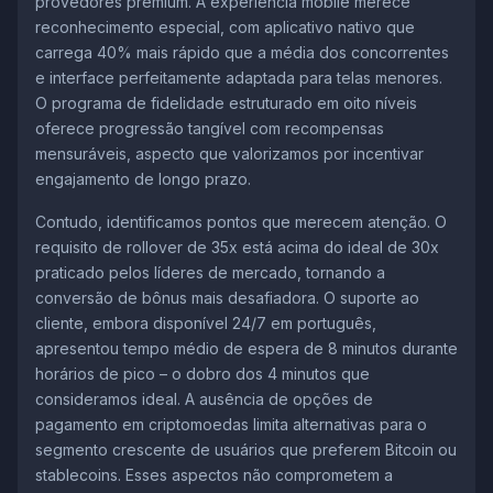
provedores premium. A experiência mobile merece
reconhecimento especial, com aplicativo nativo que
carrega 40% mais rápido que a média dos concorrentes
e interface perfeitamente adaptada para telas menores.
O programa de fidelidade estruturado em oito níveis
oferece progressão tangível com recompensas
mensuráveis, aspecto que valorizamos por incentivar
engajamento de longo prazo.
Contudo, identificamos pontos que merecem atenção. O
requisito de rollover de 35x está acima do ideal de 30x
praticado pelos líderes de mercado, tornando a
conversão de bônus mais desafiadora. O suporte ao
cliente, embora disponível 24/7 em português,
apresentou tempo médio de espera de 8 minutos durante
horários de pico – o dobro dos 4 minutos que
consideramos ideal. A ausência de opções de
pagamento em criptomoedas limita alternativas para o
segmento crescente de usuários que preferem Bitcoin ou
stablecoins. Esses aspectos não comprometem a