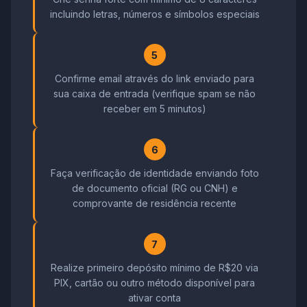
incluindo letras, números e símbolos especiais
5
Confirme email através do link enviado para
sua caixa de entrada (verifique spam se não
receber em 5 minutos)
6
Faça verificação de identidade enviando foto
de documento oficial (RG ou CNH) e
comprovante de residência recente
7
Realize primeiro depósito mínimo de R$20 via
PIX, cartão ou outro método disponível para
ativar conta