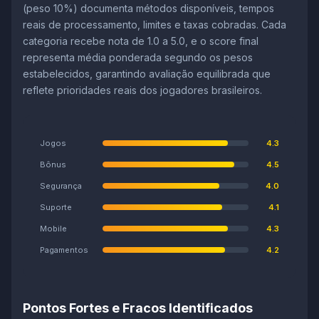
(peso 10%) documenta métodos disponíveis, tempos
reais de processamento, limites e taxas cobradas. Cada
categoria recebe nota de 1.0 a 5.0, e o score final
representa média ponderada segundo os pesos
estabelecidos, garantindo avaliação equilibrada que
reflete prioridades reais dos jogadores brasileiros.
Jogos
4.3
Bônus
4.5
Segurança
4.0
Suporte
4.1
Mobile
4.3
Pagamentos
4.2
Pontos Fortes e Fracos Identificados