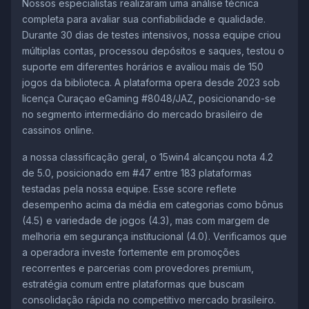
Nossos especialistas realizaram uma análise técnica
completa para avaliar sua confiabilidade e qualidade.
Durante 30 dias de testes intensivos, nossa equipe criou
múltiplas contas, processou depósitos e saques, testou o
suporte em diferentes horários e avaliou mais de 150
jogos da biblioteca. A plataforma opera desde 2023 sob
licença Curaçao eGaming #8048/JAZ, posicionando-se
no segmento intermediário do mercado brasileiro de
cassinos online.
a nossa classificação geral, o 15win4 alcançou nota 4.2
de 5.0, posicionado em #47 entre 183 plataformas
testadas pela nossa equipe. Esse score reflete
desempenho acima da média em categorias como bônus
(4.5) e variedade de jogos (4.3), mas com margem de
melhoria em segurança institucional (4.0). Verificamos que
a operadora investe fortemente em promoções
recorrentes e parcerias com provedores premium,
estratégia comum entre plataformas que buscam
consolidação rápida no competitivo mercado brasileiro.