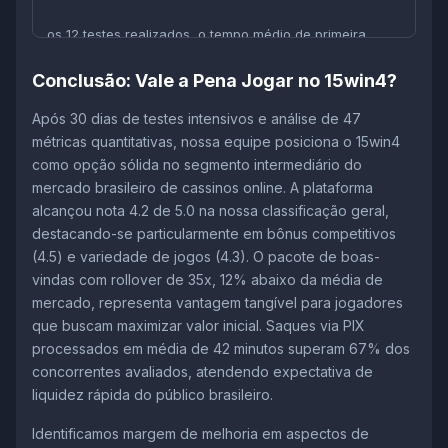
RTP) para jogadores conservadores, Gates of Olympus
(margem média de 6.2%), mas limitação em mercados
(Pragmatic, 96.5%) para equilíbrio entre volatilidade e
os 12 testes realizados, o tempo médio de primeira
especiais comparado a casas especializadas. Apostas
frequência de ganhos, San Quentin xWays (NoLimit
resposta foi 3min47s. Horários de menor movimento
ao vivo disponíveis com streaming para eventos
City, 96.03%) para quem busca potencial de grandes
Conclusão: Vale a Pena Jogar no 15win4?
(madrugada 2h-6h) apresentaram resposta em
selecionados.
prêmios apesar de alta volatilidade. No cassino ao vivo,
1min30s, enquanto pico noturno (20h-22h) chegou a
Lightning Roulette (Evolution) oferece multiplicadores de
Após 30 dias de testes intensivos e análise de 47
6min20s. Qualidade das respostas variou: questões
até 500x. Evite slots com RTP abaixo de 95% listados
métricas quantitativas, nossa equipe posiciona o 15win4
sobre bônus foram resolvidas eficientemente, mas
na seção de jogos clássicos.
como opção sólida no segmento intermediário do
problemas técnicos complexos exigiram escalação com
mercado brasileiro de cassinos online. A plataforma
tempo adicional de 24-48h. Suporte opera em
alcançou nota 4.2 de 5.0 na nossa classificação geral,
português fluente 24/7, diferencial positivo comparado
a plataformas que oferecem apenas inglês ou
destacando-se particularmente em bônus competitivos
português limitado.
(4.5) e variedade de jogos (4.3). O pacote de boas-
vindas com rollover de 35x, 12% abaixo da média de
mercado, representa vantagem tangível para jogadores
que buscam maximizar valor inicial. Saques via PIX
processados em média de 42 minutos superam 67% dos
concorrentes avaliados, atendendo expectativa de
liquidez rápida do público brasileiro.
Identificamos margem de melhoria em aspectos de