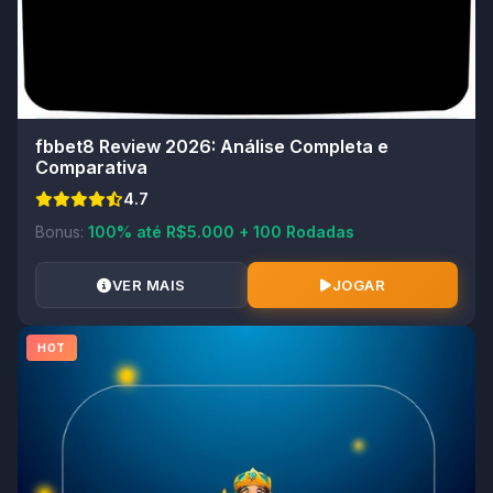
fbbet8 Review 2026: Análise Completa e
Comparativa
4.7
Bonus:
100% até R$5.000 + 100 Rodadas
VER MAIS
JOGAR
HOT