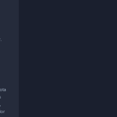
.
nota
s
,
lor