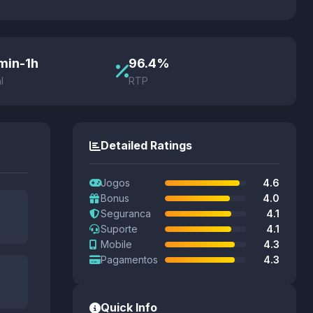
min-1h
96.4%
l
RTP
Detailed Ratings
Jogos
4.6
Bonus
4.0
Seguranca
4.1
Suporte
4.1
Mobile
4.3
Pagamentos
4.3
Quick Info