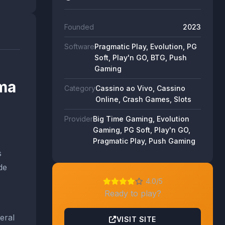
Founded
2023
Software
Pragmatic Play, Evolution, PG
Soft, Play'n GO, BTG, Push
Gaming
rma
Category
Cassino ao Vivo, Cassino
Online, Crash Games, Slots
Provider
Big Time Gaming, Evolution
Gaming, PG Soft, Play'n GO,
Pragmatic Play, Push Gaming
s
de
4.0/5
Ready to play?
eral
VISIT SITE