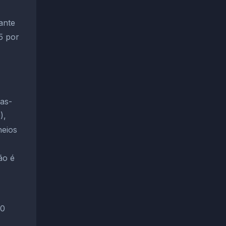
ante
5 por
ças-
),
neios
ão é
30