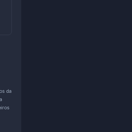
os da
a
iros