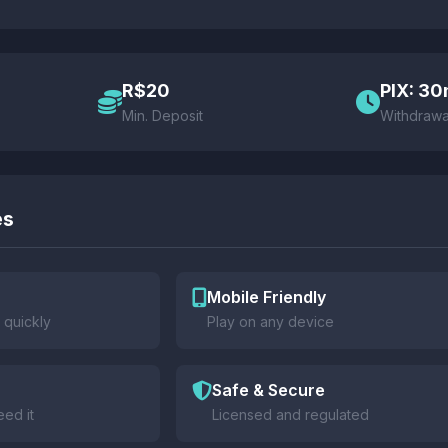
R$20
PIX: 30
Min. Deposit
Withdrawa
es
Mobile Friendly
 quickly
Play on any device
Safe & Secure
ed it
Licensed and regulated