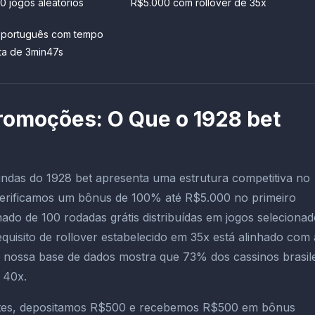
 jogos aleatórios
R$5.000 com rollover de 35x
 português com tempo
ta de 3min47s
romoções: O Que o 1928 bet
indas do 1928 bet apresenta uma estrutura competitiva no
 Verificamos um bônus de 100% até R$5.000 no primeiro
do de 100 rodadas grátis distribuídas em jogos selecionad
equisito de rollover estabelecido em 35x está alinhado com 
 nossa base de dados mostra que 73% dos cassinos brasile
 40x.
stes, depositamos R$500 e recebemos R$500 em bônus