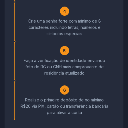
4
Crie uma senha forte com mínimo de 8
caracteres incluindo letras, números e
símbolos especiais
5
Faça a verificação de identidade enviando
foto do RG ou CNH mais comprovante de
residência atualizado
6
Realize o primeiro depósito de no mínimo
R$20 via PIX, cartão ou transferência bancária
para ativar a conta