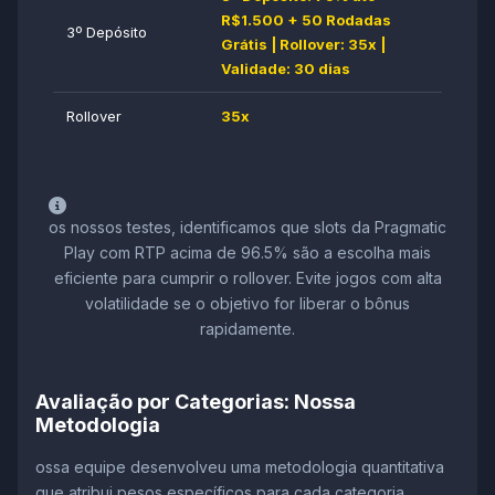
R$1.500 + 50 Rodadas
3º Depósito
Grátis | Rollover: 35x |
Validade: 30 dias
Rollover
35x
os nossos testes, identificamos que slots da Pragmatic
Play com RTP acima de 96.5% são a escolha mais
eficiente para cumprir o rollover. Evite jogos com alta
volatilidade se o objetivo for liberar o bônus
rapidamente.
Avaliação por Categorias: Nossa
Metodologia
ossa equipe desenvolveu uma metodologia quantitativa
que atribui pesos específicos para cada categoria