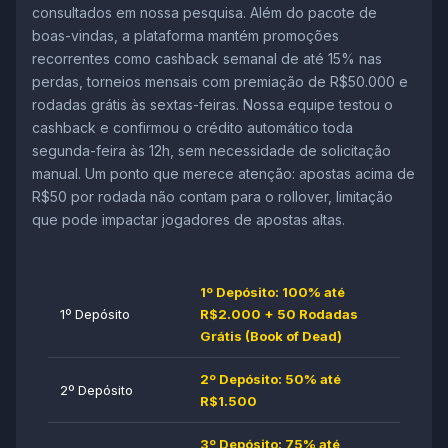
consultados em nossa pesquisa. Além do pacote de
boas-vindas, a plataforma mantém promoções
recorrentes como cashback semanal de até 15% nas
perdas, torneios mensais com premiação de R$50.000 e
rodadas grátis às sextas-feiras. Nossa equipe testou o
cashback e confirmou o crédito automático toda
segunda-feira às 12h, sem necessidade de solicitação
manual. Um ponto que merece atenção: apostas acima de
R$50 por rodada não contam para o rollover, limitação
que pode impactar jogadores de apostas altas.
1º Depósito: 100% até
1º Depósito
R$2.000 + 50 Rodadas
Grátis (Book of Dead)
2º Depósito: 50% até
2º Depósito
R$1.500
3º Depósito: 75% até