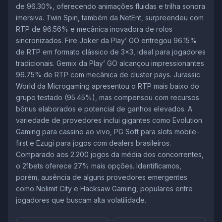
de 96.30%, oferecendo animações fluidas e trilha sonora
imersiva. Twin Spin, também da NetEnt, surpreendeu com
RTP de 96.56% e mecânica inovadora de rolos
sincronizados. Fire Joker da Play’ GO entregou 96.15%
de RTP em formato clássico de 3×3, ideal para jogadores
tradicionais. Gemix da Play’ GO alcançou impressionantes
96.75% de RTP com mecânica de cluster pays. Jurassic
World da Microgaming apresentou o RTP mais baixo do
grupo testado (95.45%), mas compensou com recursos
bônus elaborados e potencial de ganhos elevados. A
variedade de provedores inclui gigantes como Evolution
Gaming para cassino ao vivo, PG Soft para slots mobile-
first e Ezugi para jogos com dealers brasileiros.
Comparado aos 2.200 jogos da média dos concorrentes,
o 21bets oferece 27% mais opções. Identificamos,
porém, ausência de alguns provedores emergentes
como Nolimit City e Hacksaw Gaming, populares entre
jogadores que buscam alta volatilidade.