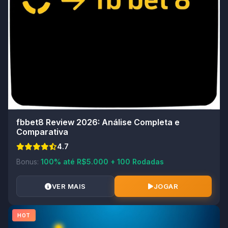
fbbet8 Review 2026: Análise Completa e
Comparativa
4.7
Bonus:
100% até R$5.000 + 100 Rodadas
VER MAIS
JOGAR
HOT