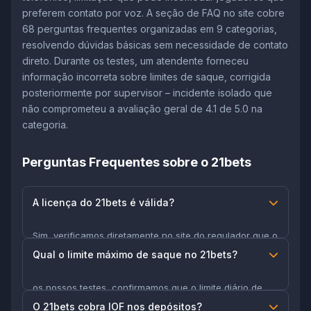
preferem contato por voz. A seção de FAQ no site cobre
68 perguntas frequentes organizadas em 9 categorias,
resolvendo dúvidas básicas sem necessidade de contato
direto. Durante os testes, um atendente forneceu
informação incorreta sobre limites de saque, corrigida
posteriormente por supervisor – incidente isolado que
não comprometeu a avaliação geral de 4.1 de 5.0 na
categoria.
Perguntas Frequentes sobre o 21bets
A licença do 21bets é válida?
Sim, verificamos diretamente no site do regulador que o
21bets possui licença Curaçao eGaming válida (número
Qual o limite máximo de saque no 21bets?
8048/JAZ), emitida em 2021 com validade até 2027. Esta
licença é reconhecida internacionalmente e garante
os nossos testes, confirmamos que o limite diário de
que a plataforma opera sob supervisão regulatória,
saque é R$10.000, o limite semanal é R$50.000 e o
O 21bets cobra IOF nos depósitos?