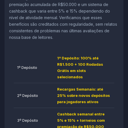
premiação acumulada de R$50.000 e um sistema de
cashback que varia entre 5% e 15% dependendo do
nível de atividade mensal. Verificamos que esses
benefícios são creditados com regularidade, sem relatos
consistentes de problemas nas últimas avaliações de
nossa base de leitores.
1º Depósito: 100% até
R$1.500 + 100 Rodadas
1º Depósito
Grátis em slots
selecionados
Recargas Semanais: até
2º Depósito
25% sobre novos depósitos
para jogadores ativos
Cashback semanal entre
3º Depósito
5% e 15% + torneios com
premiação de R$50.000