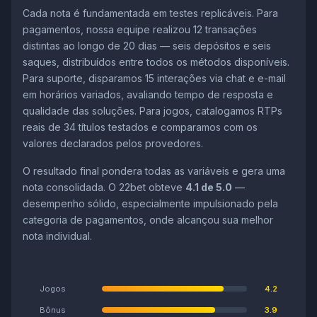
Cada nota é fundamentada em testes replicáveis. Para
pagamentos, nossa equipe realizou 12 transações
distintas ao longo de 20 dias — seis depósitos e seis
saques, distribuídos entre todos os métodos disponíveis.
Para suporte, disparamos 15 interações via chat e e-mail
em horários variados, avaliando tempo de resposta e
qualidade das soluções. Para jogos, catalogamos RTPs
reais de 34 títulos testados e comparamos com os
valores declarados pelos provedores.
O resultado final pondera todas as variáveis e gera uma
nota consolidada. O 22bet obteve
4.1 de 5.0
—
desempenho sólido, especialmente impulsionado pela
categoria de pagamentos, onde alcançou sua melhor
nota individual.
Jogos
4.2
Bônus
3.9