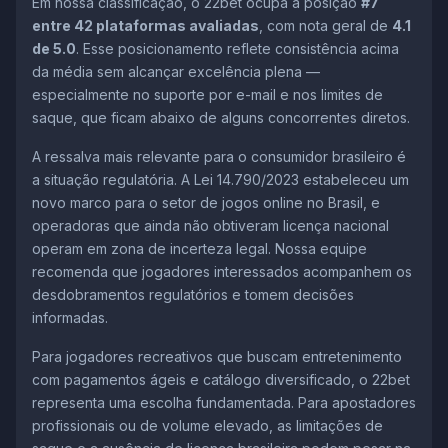
Em nossa classificação, o 22bet ocupa a posição
#7
entre 42 plataformas avaliadas
, com nota geral de
4.1
de 5.0
. Esse posicionamento reflete consistência acima
da média sem alcançar excelência plena —
especialmente no suporte por e-mail e nos limites de
saque, que ficam abaixo de alguns concorrentes diretos.
A ressalva mais relevante para o consumidor brasileiro é
a situação regulatória. A Lei 14.790/2023 estabeleceu um
novo marco para o setor de jogos online no Brasil, e
operadoras que ainda não obtiveram licença nacional
operam em zona de incerteza legal. Nossa equipe
recomenda que jogadores interessados acompanhem os
desdobramentos regulatórios e tomem decisões
informadas.
Para jogadores recreativos que buscam entretenimento
com pagamentos ágeis e catálogo diversificado, o 22bet
representa uma escolha fundamentada. Para apostadores
profissionais ou de volume elevado, as limitações de