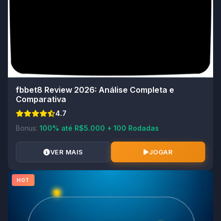
fbbet8 Review 2026: Análise Completa e
Comparativa
4.7
Bonus:
100% até R$5.000 + 100 Rodadas
VER MAIS
JOGAR
HOT