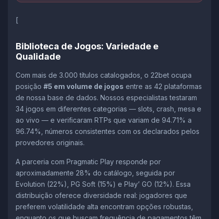
[
Biblioteca de Jogos: Variedade e
Qualidade
Com mais de 3.000 títulos catalogados, o 22bet ocupa
posição
#5 em volume de jogos
entre as 42 plataformas
de nossa base de dados. Nossos especialistas testaram
34 jogos em diferentes categorias — slots, crash, mesa e
ao vivo — e verificaram RTPs que variam de 94.71% a
96.74%, números consistentes com os declarados pelos
provedores originais.
A parceria com Pragmatic Play responde por
aproximadamente 28% do catálogo, seguida por
Evolution (22%), PG Soft (15%) e Play’ GO (12%). Essa
distribuição oferece diversidade real: jogadores que
preferem volatilidade alta encontram opções robustas,
enquanto os que buscam frequência de pagamentos têm