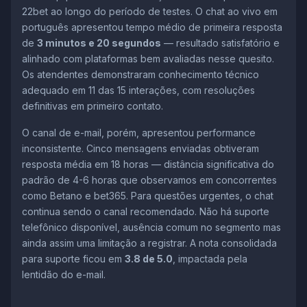
22bet ao longo do período de testes. O chat ao vivo em
português apresentou tempo médio de primeira resposta
de
3 minutos e 20 segundos
— resultado satisfatório e
alinhado com plataformas bem avaliadas nesse quesito.
Os atendentes demonstraram conhecimento técnico
adequado em 11 das 15 interações, com resoluções
definitivas em primeiro contato.
O canal de e-mail, porém, apresentou performance
inconsistente. Cinco mensagens enviadas obtiveram
resposta média em 18 horas — distância significativa do
padrão de 4-6 horas que observamos em concorrentes
como Betano e bet365. Para questões urgentes, o chat
continua sendo o canal recomendado. Não há suporte
telefônico disponível, ausência comum no segmento mas
ainda assim uma limitação a registrar. A nota consolidada
para suporte ficou em
3.8 de 5.0
, impactada pela
lentidão do e-mail.