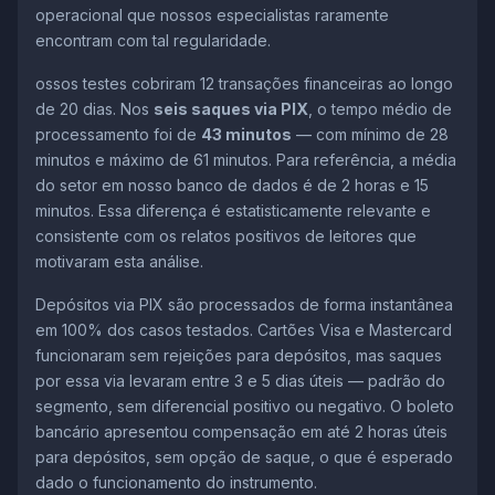
operacional que nossos especialistas raramente
encontram com tal regularidade.
ossos testes cobriram 12 transações financeiras ao longo
de 20 dias. Nos
seis saques via PIX
, o tempo médio de
processamento foi de
43 minutos
— com mínimo de 28
minutos e máximo de 61 minutos. Para referência, a média
do setor em nosso banco de dados é de 2 horas e 15
minutos. Essa diferença é estatisticamente relevante e
consistente com os relatos positivos de leitores que
motivaram esta análise.
Depósitos via PIX são processados de forma instantânea
em 100% dos casos testados. Cartões Visa e Mastercard
funcionaram sem rejeições para depósitos, mas saques
por essa via levaram entre 3 e 5 dias úteis — padrão do
segmento, sem diferencial positivo ou negativo. O boleto
bancário apresentou compensação em até 2 horas úteis
para depósitos, sem opção de saque, o que é esperado
dado o funcionamento do instrumento.