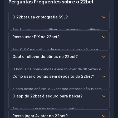
Perguntas Frequentes sobre o 22bet
O 22bet usa criptografia SSL?
Sim. Nossa equipe verificou a presença de certificado
SSL de 256 bits emitido pela DigiCert Inc. em todas as
Posso usar PIX no 22bet?
páginas da plataforma, incluindo durante o processo
de login, cadastro e realização de transações
Sim. O PIX é o método de pagamento mais eficiente
financeiras. Essa tecnologia garante que os dados
disponível no 22bet para jogadores brasileiros. Nossos
Qual o rollover do bônus no 22bet?
transmitidos entre o usuário e os servidores da
testes verificaram depósitos instantâneos e saques
plataforma permaneçam cifrados e inacessíveis a
processados em média em 43 minutos. O depósito
O bônus de boas-vindas exige rollover de 30 vezes o
terceiros.
mínimo via PIX é de R$20 e o máximo por saque é de
valor do bônus recebido, abaixo da média de 35-40x
Como usar o bônus sem depósito do 22bet?
R$10.000 por transação. É necessário que o CPF
praticada pelo setor. Slots contribuem 100% para o
vinculado à chave PIX coincida com o cadastro na
cumprimento do requisito, jogos de crash como Aviator
a data desta análise, o 22bet não oferece bônus sem
plataforma.
contribuem 50%, e jogos de mesa (roleta, blackjack,
depósito de forma permanente para novos cadastros.
O app do 22bet é seguro para baixar?
baccarat) contribuem apenas 10%. Nossos
Eventualmente, promoções sazonais podem incluir essa
especialistas recomendam focar em slots de alta
modalidade — nossa equipe monitora o portfólio de
Sim, desde que o download seja realizado
volatilidade com RTP acima de 96% para acelerar o
ofertas mensalmente. Caso uma promoção dessa
exclusivamente pelo site oficial do 22bet ou pelas lojas
processo.
Posso jogar Aviator no 22bet?
natureza seja lançada, os requisitos de apostas