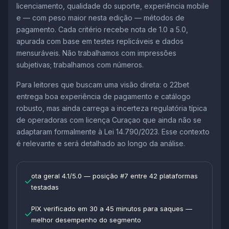
licenciamento, qualidade do suporte, experiência mobile
e — com peso maior nesta edição — métodos de
pagamento. Cada critério recebe nota de 1.0 a 5.0,
apurada com base em testes replicáveis e dados
mensuráveis. Não trabalhamos com impressões
subjetivas; trabalhamos com números.
Para leitores que buscam uma visão direta: o 22bet
entrega boa experiência de pagamento e catálogo
robusto, mas ainda carrega a incerteza regulatória típica
de operadoras com licença Curaçao que ainda não se
adaptaram formalmente à Lei 14.790/2023. Esse contexto
é relevante e será detalhado ao longo da análise.
ota geral 4.1/5.0 — posição #7 entre 42 plataformas
testadas
PIX verificado em 30 a 45 minutos para saques —
melhor desempenho do segmento