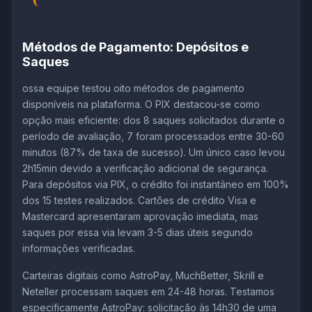
Métodos de Pagamento: Depósitos e
Saques
ossa equipe testou oito métodos de pagamento
disponíveis na plataforma. O PIX destacou-se como
opção mais eficiente: dos 8 saques solicitados durante o
período de avaliação, 7 foram processados entre 30-60
minutos (87% de taxa de sucesso). Um único caso levou
2h15min devido a verificação adicional de segurança.
Para depósitos via PIX, o crédito foi instantâneo em 100%
dos 15 testes realizados. Cartões de crédito Visa e
Mastercard apresentaram aprovação imediata, mas
saques por essa via levam 3-5 dias úteis segundo
informações verificadas.
Carteiras digitais como AstroPay, MuchBetter, Skrill e
Neteller processam saques em 24-48 horas. Testamos
especificamente AstroPay: solicitação às 14h30 de uma