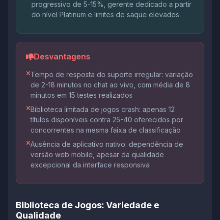
progressivo de 5-15%, gerente dedicado a partir
do nível Platinum e limites de saque elevados
Desvantagens
Tempo de resposta do suporte irregular: variação
de 2-18 minutos no chat ao vivo, com média de 8
minutos em 15 testes realizados
Biblioteca limitada de jogos crash: apenas 12
títulos disponíveis contra 25-40 oferecidos por
concorrentes na mesma faixa de classificação
Ausência de aplicativo nativo: dependência de
versão web mobile, apesar da qualidade
excepcional da interface responsiva
Biblioteca de Jogos: Variedade e
Qualidade