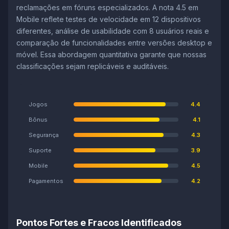
reclamações em fóruns especializados. A nota 4.5 em
Mobile reflete testes de velocidade em 12 dispositivos
diferentes, análise de usabilidade com 8 usuários reais e
comparação de funcionalidades entre versões desktop e
móvel. Essa abordagem quantitativa garante que nossas
classificações sejam replicáveis e auditáveis.
Jogos
4.4
Bônus
4.1
Segurança
4.3
Suporte
3.9
Mobile
4.5
Pagamentos
4.2
Pontos Fortes e Fracos Identificados