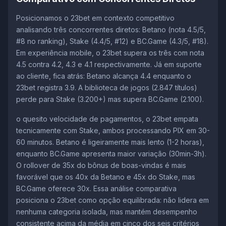
Posicionamos o 23bet em contexto competitivo
analisando três concorrentes diretos: Betano (nota 4.5/5,
#8 no ranking), Stake (4.4/5, #12) e BC.Game (4.3/5, #18).
Em experiência mobile, o 23bet supera os três com nota
4.5 contra 4.2, 4.3 e 4.1 respectivamente. Já em suporte
ao cliente, fica atrás: Betano alcança 4.4 enquanto o
23bet registra 3.9. A biblioteca de jogos (2.847 títulos)
perde para Stake (3.200+) mas supera BC.Game (2.100).
o quesito velocidade de pagamentos, o 23bet empata
tecnicamente com Stake, ambos processando PIX em 30-
60 minutos. Betano é ligeiramente mais lento (1-2 horas),
enquanto BC.Game apresenta maior variação (30min-3h).
O rollover de 35x do bônus de boas-vindas é mais
favorável que os 40x da Betano e 45x do Stake, mas
BC.Game oferece 30x. Essa análise comparativa
posiciona o 23bet como opção equilibrada: não lidera em
nenhuma categoria isolada, mas mantém desempenho
consistente acima da média em cinco dos seis critérios