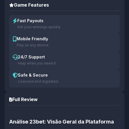
Game Features
Fast Payouts
Get your winnings quickly
Mobile Friendly
Play on any device
24/7 Support
Help when you need it
Safe & Secure
Licensed and regulated
Full Review
Análise 23bet: Visão Geral da Plataforma