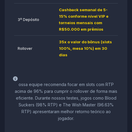
Cashback semanal de 5-
15% conforme nível VIP e
3º Depósito
torneios mensais com
R$50.000 em prêmios
35x o valor do bônus (slots
Rollover
100%, mesa 10%) em 30
dias
ossa equipe recomenda focar em slots com RTP
acima de 96% para cumprir o rollover de forma mais
eficiente. Durante nossos testes, jogos como Blood
Suckers (98% RTP) e The Wish Master (96.63%
RTP) apresentaram melhor retorno teórico ao
jogador.