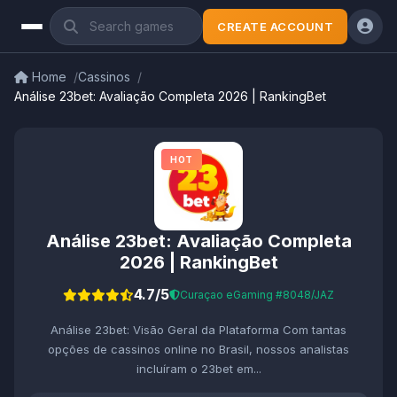
CREATE ACCOUNT
Home
Cassinos
Análise 23bet: Avaliação Completa 2026 | RankingBet
HOT
Análise 23bet: Avaliação Completa
2026 | RankingBet
4.7/5
Curaçao eGaming #8048/JAZ
Análise 23bet: Visão Geral da Plataforma Com tantas
opções de cassinos online no Brasil, nossos analistas
incluíram o 23bet em...