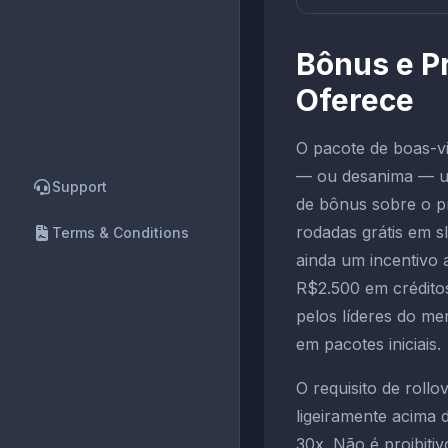
Bônus e P
Oferece
O pacote de boas-v
— ou desanima — um
Support
de bônus sobre o pr
rodadas grátis em s
Terms & Conditions
ainda um incentivo
R$2.500 em crédito
pelos líderes do me
em pacotes iniciais.
O requisito de roll
ligeiramente acima 
30x. Não é proibit