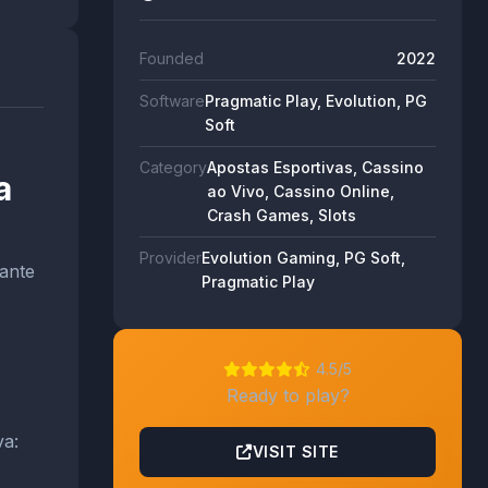
Founded
2022
Software
Pragmatic Play, Evolution, PG
Soft
Category
Apostas Esportivas, Cassino
a
ao Vivo, Cassino Online,
Crash Games, Slots
Provider
Evolution Gaming, PG Soft,
ante
Pragmatic Play
4.5/5
Ready to play?
va:
VISIT SITE