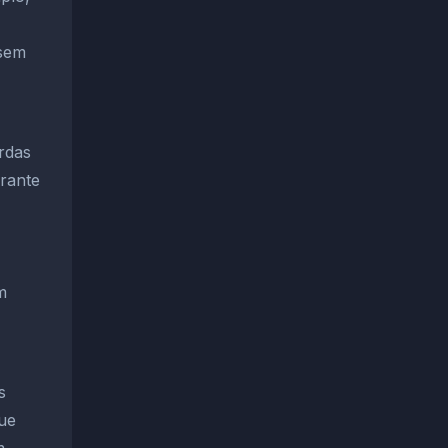
 sem
rdas
rante
m
s
que