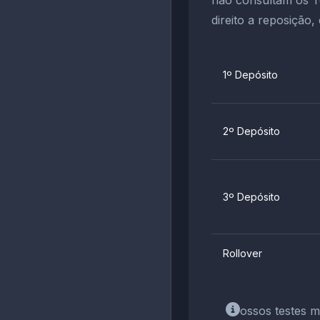
não consultam os T
direito a reposição
1º Depósito
2º Depósito
3º Depósito
Rollover
ossos testes m