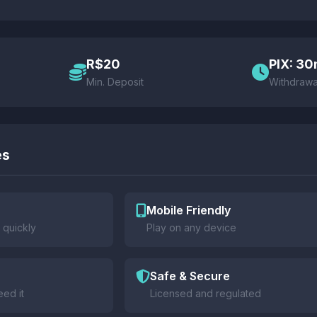
R$20
PIX: 30
Min. Deposit
Withdrawa
es
Mobile Friendly
 quickly
Play on any device
Safe & Secure
ed it
Licensed and regulated