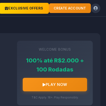
EXCLUSIVE OFFERS
CREATE ACCOUNT
WELCOME BONUS
100% até R$2.000 +
100 Rodadas
PLAY NOW
T&C Apply. 18+. Play Responsibly.