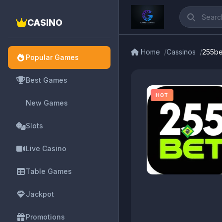
CASINO
Home
Cassinos
255be
Popular Games
Best Games
HOT
New Games
Slots
Live Casino
Table Games
Jackpot
Promotions