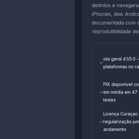
distintos e navegar
iPhones, dois Andro
documentada com cap
reprodutibilidade de
ota geral 4.1/5.0
plataformas no r
PIX disponível 
em média em 47 
testes
Licença Curaçao
regularização jun
andamento