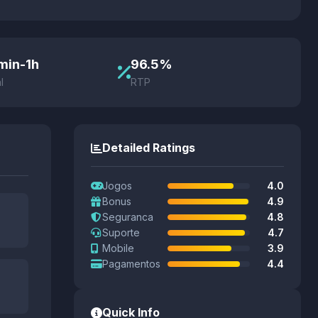
min-1h
96.5%
l
RTP
Detailed Ratings
Jogos
4.0
Bonus
4.9
Seguranca
4.8
Suporte
4.7
Mobile
3.9
Pagamentos
4.4
Quick Info