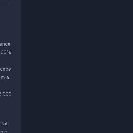
vence
 100%
ecebe
am a
$3.000
nal:
plo,