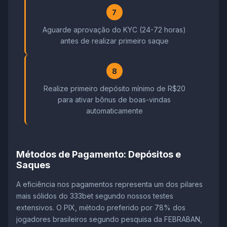
7
Aguarde aprovação do KYC (24-72 horas)
antes de realizar primeiro saque
8
Realize primeiro depósito mínimo de R$20
para ativar bônus de boas-vindas
automaticamente
Métodos de Pagamento: Depósitos e
Saques
A eficiência nos pagamentos representa um dos pilares
mais sólidos do 333bet segundo nossos testes
extensivos. O PIX, método preferido por 78% dos
jogadores brasileiros segundo pesquisa da FEBRABAN,