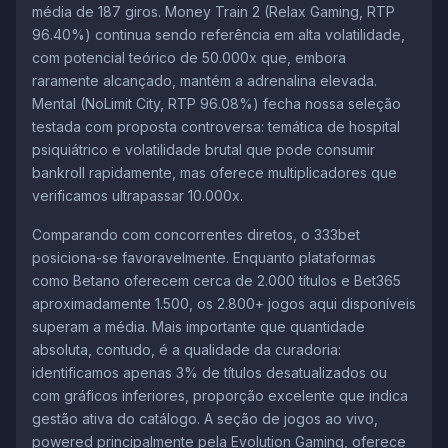
média de 187 giros. Money Train 2 (Relax Gaming, RTP
96.40%) continua sendo referência em alta volatilidade,
com potencial teórico de 50.000x que, embora
raramente alcançado, mantém a adrenalina elevada.
Mental (NoLimit City, RTP 96.08%) fecha nossa seleção
testada com proposta controversa: temática de hospital
psiquiátrico e volatilidade brutal que pode consumir
bankroll rapidamente, mas oferece multiplicadores que
verificamos ultrapassar 10.000x.
Comparando com concorrentes diretos, o 333bet
posiciona-se favoravelmente. Enquanto plataformas
como Betano oferecem cerca de 2.000 títulos e Bet365
aproximadamente 1.500, os 2.800+ jogos aqui disponíveis
superam a média. Mais importante que quantidade
absoluta, contudo, é a qualidade da curadoria:
identificamos apenas 3% de títulos desatualizados ou
com gráficos inferiores, proporção excelente que indica
gestão ativa do catálogo. A seção de jogos ao vivo,
powered principalmente pela Evolution Gaming, oferece