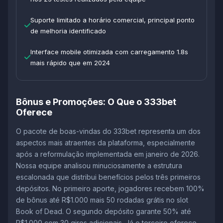
Suporte limitado a horário comercial, principal ponto
de melhoria identificado
Interface mobile otimizada com carregamento 1.8s
mais rápido que em 2024
Bônus e Promoções: O Que o 333bet
Oferece
O pacote de boas-vindas do 333bet representa um dos
aspectos mais atraentes da plataforma, especialmente
após a reformulação implementada em janeiro de 2026.
Nossa equipe analisou minuciosamente a estrutura
escalonada que distribui benefícios pelos três primeiros
depósitos. No primeiro aporte, jogadores recebem 100%
de bônus até R$1.000 mais 50 rodadas grátis no slot
Book of Dead. O segundo depósito garante 50% até
R$1.000 com 30 giros adicionais. Já o terceiro oferece