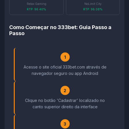
Relax Gaming
NoLimit City
RTP: 96.40%
RTP: 96.08%
Como Começar no 333bet: Guia Passo a
Passo
1
Acesse o site oficial 333bet.com através de
navegador seguro ou app Android
2
Clique no botão 'Cadastrar' localizado no
canto superior direito da interface
3