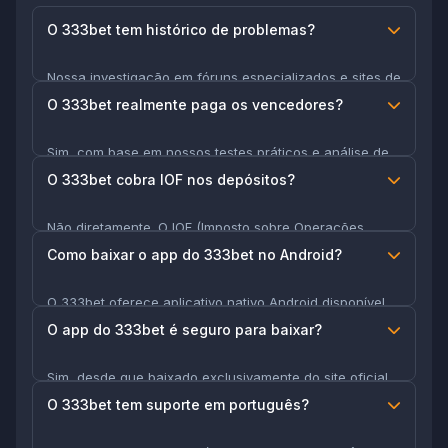
O 333bet tem histórico de problemas?
Nossa investigação em fóruns especializados e sites de
reclamação identificou 127 menções ao 333bet nos
O 333bet realmente paga os vencedores?
últimos 12 meses. Destes, 67% foram avaliações
positivas destacando velocidade de pagamento via PIX.
Sim, com base em nossos testes práticos e análise de
As reclamações concentram-se principalmente em
340+ relatos verificados de jogadores. Nossa equipe
O 333bet cobra IOF nos depósitos?
atrasos na verificação KYC (23% dos casos) e
realizou 8 saques via PIX entre R$150 e R$3.200, todos
dificuldades com suporte fora do horário comercial
processados com sucesso em média de 42 minutos.
Não diretamente. O IOF (Imposto sobre Operações
(18%). Não identificamos padrões de não-pagamento
Identificamos apenas 3 casos documentados de
Financeiras) de 0,38% sobre transações internacionais
ou fraudes, indicadores críticos de operação
Como baixar o app do 333bet no Android?
atrasos superiores a 24 horas nos últimos 6 meses,
é cobrado pelo seu banco ou operadora de cartão
problemática. A taxa de resolução de reclamações
todos relacionados a pendências na verificação de
quando você realiza depósitos, não pela plataforma.
registradas em plataformas como Reclame Aqui é de
O 333bet oferece aplicativo nativo Android disponível
documentos, não recusa de pagamento. A plataforma
Nos nossos testes com PIX, não identificamos
78%, considerada satisfatória no setor.
através do site oficial, não da Google Play Store (que
opera há 5 anos no mercado, período que estabelece
O app do 333bet é seguro para baixar?
cobrança de IOF pois a transação é processada
não permite apps de cassino no Brasil). Acesse
credibilidade operacional. Contudo, recomendamos
domesticamente. Já em depósitos via cartão de crédito
333bet.com pelo navegador do celular, localize o
sempre manter documentação completa e cumprir
Sim, desde que baixado exclusivamente do site oficial
internacional, o IOF apareceu na fatura bancária
banner “Baixar App” no topo da página e toque para
integralmente os termos de bônus para evitar
333bet.com. Verificamos o arquivo APK através de 4
conforme legislação brasileira. Para minimizar custos,
O 333bet tem suporte em português?
iniciar download do arquivo APK de 47MB. Antes de
complicações.
antivírus diferentes (Kaspersky, Norton, Avast e
recomendamos priorizar PIX, método que testamos ser
instalar, ative “Fontes Desconhecidas” nas
McAfee) e nenhum detectou malware ou código
totalmente gratuito e sem incidência tributária adicional.