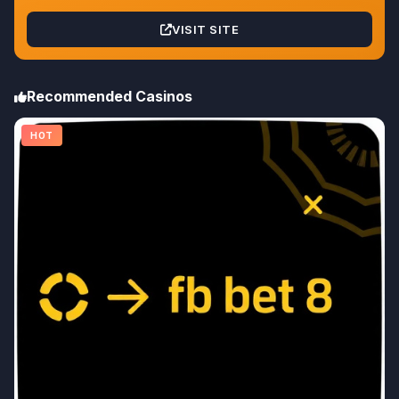
VISIT SITE
Recommended Casinos
HOT