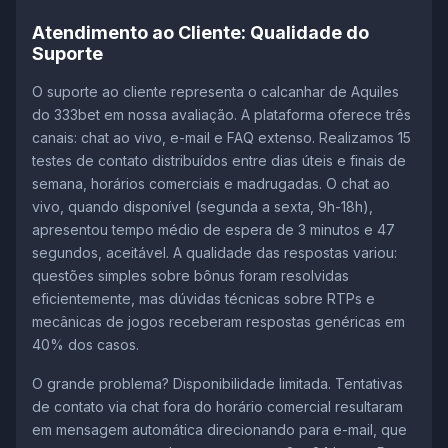
Atendimento ao Cliente: Qualidade do
Suporte
O suporte ao cliente representa o calcanhar de Aquiles
do 333bet em nossa avaliação. A plataforma oferece três
canais: chat ao vivo, e-mail e FAQ extenso. Realizamos 15
testes de contato distribuídos entre dias úteis e finais de
semana, horários comerciais e madrugadas. O chat ao
vivo, quando disponível (segunda a sexta, 9h-18h),
apresentou tempo médio de espera de 3 minutos e 47
segundos, aceitável. A qualidade das respostas variou:
questões simples sobre bônus foram resolvidas
eficientemente, mas dúvidas técnicas sobre RTPs e
mecânicas de jogos receberam respostas genéricas em
40% dos casos.
O grande problema? Disponibilidade limitada. Tentativas
de contato via chat fora do horário comercial resultaram
em mensagem automática direcionando para e-mail, que