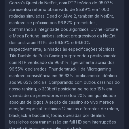
Gonzo’s Quest da NetEnt, com RTP teórico de 95.97%,
apresentou retorno observado de 95.89% em 1.000
rodadas simuladas. Dead or Alive 2, também da NetEnt,
manteve-se próximo aos 96.82% prometidos,
confirmando a integridade dos algoritmos. Divine Fortune
e Mega Fortune, ambos jackpot progressivos da NetEnt,
demonstraram RTPs de 96.59% e 96.60%
respectivamente, alinhados às especificações técnicas.
Tiki Tumble da Push Gaming surpreendeu positivamente
com RTP verificado de 96.61%, ligeiramente acima dos
96.55% declarados. Thunderstruck II da Microgaming
manteve consistência em 96.63%, praticamente idêntico
aos 96.65% oficiais. Comparando com outros cassinos do
nosso ranking, o 333bet1 posiciona-se no top 15% em
variedade de provedores e no top 20% em quantidade
absoluta de jogos. A seção de cassino ao vivo merece
menção especial: testamos 12 mesas diferentes de roleta,
blackjack e baccarat, todas operadas por dealers
brasileiros com transmissão em full HD sem interrupções
durante 6 horas consecutivas de teste.