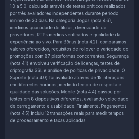
1.0 a 5.0, calculada através de testes práticos realizados
por três avaliadores independentes durante período
mínimo de 30 dias. Na categoria Jogos (nota 4.6),
medimos quantidade de títulos, diversidade de
provedores, RTPs médios verificados e qualidade da
experiência ao vivo. Para Bônus (nota 4.2), comparamos
valores oferecidos, requisitos de rollover e variedade de
promoções com 87 plataformas concorrentes. Segurança
(nota 4.1) envolveu verificação de licenças, testes de
criptografia SSL e análise de políticas de privacidade. O
Suporte (nota 4.0) foi avaliado através de 15 interações
em diferentes horários, medindo tempo de resposta e
qualidade das soluções. Mobile (nota 4.4) passou por
testes em 8 dispositivos diferentes, avaliando velocidade
de carregamento e usabilidade. Finalmente, Pagamentos
(nota 4.5) incluiu 12 transações reais para medir tempos
de processamento e taxas aplicadas.