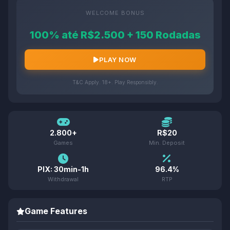
WELCOME BONUS
100% até R$2.500 + 150 Rodadas
PLAY NOW
T&C Apply. 18+. Play Responsibly.
2.800+
R$20
Games
Min. Deposit
PIX: 30min-1h
96.4%
Withdrawal
RTP
Game Features