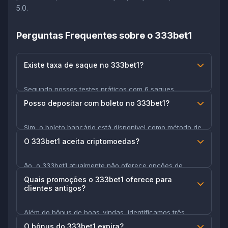
5.0.
Perguntas Frequentes sobre o 333bet1
Existe taxa de saque no 333bet1?
Segundo nossos testes práticos com 6 saques
realizados, o 333bet1 não cobra taxas para retiradas
Posso depositar com boleto no 333bet1?
via PIX ou transferência bancária. Verificamos que o
valor solicitado foi creditado integralmente na conta
Sim, o boleto bancário está disponível como método de
bancária em todas as transações. O limite mínimo para
depósito no 333bet1. Durante nossos testes, o processo
O 333bet1 aceita criptomoedas?
saque é R$50 e o máximo é R$25.000 por operação.
de compensação levou 2 dias úteis após o pagamento.
Recomendamos sempre verificar se há taxas bancárias
O valor mínimo para depósito via boleto é R$50,
ão, o 333bet1 atualmente não oferece opções de
cobradas pela sua instituição financeira, pois isso está
superior aos R$20 exigidos para PIX e cartões. Vale
depósito ou saque em criptomoedas como Bitcoin,
fora do controle do cassino.
Quais promoções o 333bet1 oferece para
destacar que o boleto não é elegível para saques,
Ethereum ou USDT. Nossa equipe verificou que os
clientes antigos?
apenas para depósitos. Para retiradas, será necessário
métodos disponíveis limitam-se a PIX, cartões de
cadastrar conta bancária em seu nome.
crédito Visa e Mastercard, boleto bancário e
Além do bônus de boas-vindas, identificamos três
transferência bancária tradicional. Esta ausência
promoções recorrentes para jogadores existentes:
O bônus do 333bet1 expira?