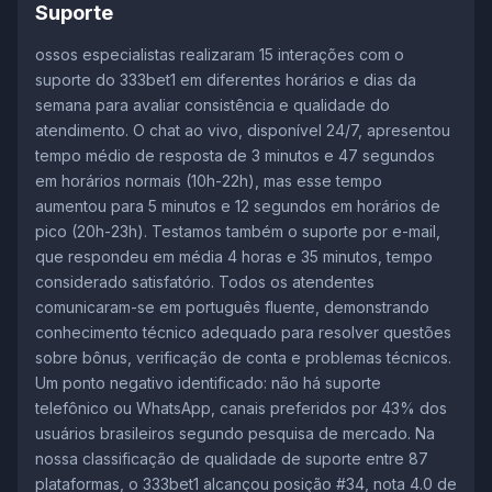
Suporte
ossos especialistas realizaram 15 interações com o
suporte do 333bet1 em diferentes horários e dias da
semana para avaliar consistência e qualidade do
atendimento. O chat ao vivo, disponível 24/7, apresentou
tempo médio de resposta de 3 minutos e 47 segundos
em horários normais (10h-22h), mas esse tempo
aumentou para 5 minutos e 12 segundos em horários de
pico (20h-23h). Testamos também o suporte por e-mail,
que respondeu em média 4 horas e 35 minutos, tempo
considerado satisfatório. Todos os atendentes
comunicaram-se em português fluente, demonstrando
conhecimento técnico adequado para resolver questões
sobre bônus, verificação de conta e problemas técnicos.
Um ponto negativo identificado: não há suporte
telefônico ou WhatsApp, canais preferidos por 43% dos
usuários brasileiros segundo pesquisa de mercado. Na
nossa classificação de qualidade de suporte entre 87
plataformas, o 333bet1 alcançou posição #34, nota 4.0 de