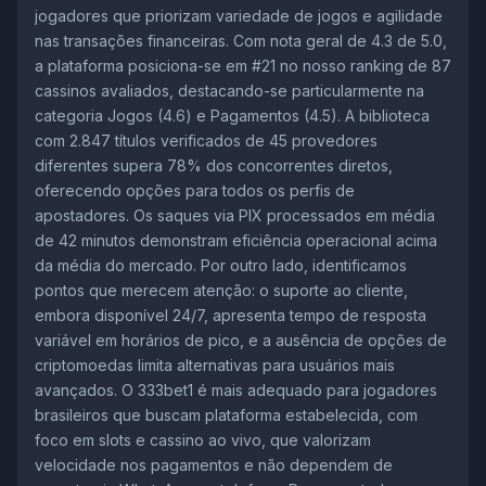
jogadores que priorizam variedade de jogos e agilidade
de lavagem de dinheiro. Nossa recomendação é
sempre jogar de forma transparente, fornecer
nas transações financeiras. Com nota geral de 4.3 de 5.0,
documentos autênticos e ler atentamente os termos
a plataforma posiciona-se em #21 no nosso ranking de 87
antes de aceitar qualquer promoção.
cassinos avaliados, destacando-se particularmente na
categoria Jogos (4.6) e Pagamentos (4.5). A biblioteca
com 2.847 títulos verificados de 45 provedores
diferentes supera 78% dos concorrentes diretos,
oferecendo opções para todos os perfis de
apostadores. Os saques via PIX processados em média
de 42 minutos demonstram eficiência operacional acima
da média do mercado. Por outro lado, identificamos
pontos que merecem atenção: o suporte ao cliente,
embora disponível 24/7, apresenta tempo de resposta
variável em horários de pico, e a ausência de opções de
criptomoedas limita alternativas para usuários mais
avançados. O 333bet1 é mais adequado para jogadores
brasileiros que buscam plataforma estabelecida, com
foco em slots e cassino ao vivo, que valorizam
velocidade nos pagamentos e não dependem de