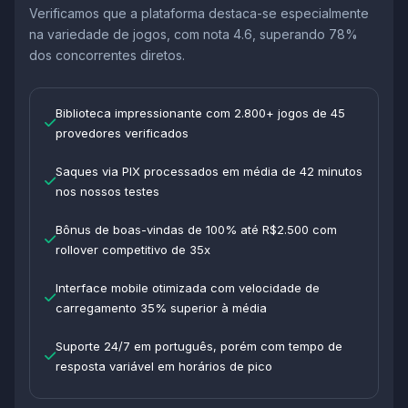
Verificamos que a plataforma destaca-se especialmente
na variedade de jogos, com nota 4.6, superando 78%
dos concorrentes diretos.
Biblioteca impressionante com 2.800+ jogos de 45
provedores verificados
Saques via PIX processados em média de 42 minutos
nos nossos testes
Bônus de boas-vindas de 100% até R$2.500 com
rollover competitivo de 35x
Interface mobile otimizada com velocidade de
carregamento 35% superior à média
Suporte 24/7 em português, porém com tempo de
resposta variável em horários de pico