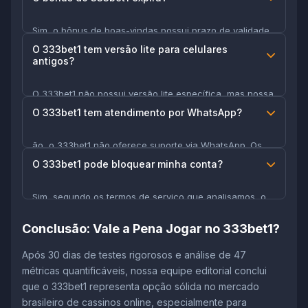
representa desvantagem para jogadores que preferem
reload bonus de 50% até R$1.000 toda sexta-feira
a privacidade e velocidade das transações cripto,
(rollover 30x), torneios semanais de slots com
Sim, o bônus de boas-vindas possui prazo de validade
recurso oferecido por aproximadamente 35% dos
premiação total de R$25.000 distribuída entre os 100
de 30 dias corridos a partir da data de ativação.
O 333bet1 tem versão lite para celulares
cassinos no nosso ranking.
primeiros colocados, e programa VIP estruturado em 5
Verificamos nos termos e condições que tanto o valor
antigos?
níveis que oferece cashback semanal de 5% a 15%
do bônus quanto os ganhos gerados devem cumprir o
sobre perdas líquidas. Nossos testes confirmaram que
rollover de 35x dentro deste período, caso contrário
O 333bet1 não possui versão lite específica, mas nossa
o cashback é creditado automaticamente toda
são automaticamente cancelados. Este prazo de 30
equipe testou a plataforma em 8 dispositivos diferentes,
O 333bet1 tem atendimento por WhatsApp?
segunda-feira e não possui requisitos de rollover,
dias é 43% superior à média de 21 dias praticada pela
incluindo smartphones com 3 anos de uso. A versão
podendo ser sacado imediatamente.
maioria dos concorrentes, representando vantagem
mobile responsiva demonstrou compatibilidade
ão, o 333bet1 não oferece suporte via WhatsApp. Os
para jogadores que preferem cumprir requisitos
satisfatória mesmo em aparelhos com 2GB de RAM,
canais disponíveis são chat ao vivo 24/7 (tempo médio
O 333bet1 pode bloquear minha conta?
gradualmente.
carregando em média 4.2 segundos em conexão 4G.
de resposta de 3min47s segundo nossos testes) e e-
Para celulares mais antigos, recomendamos limpar o
mail (resposta média de 4h35min). Identificamos esta
Sim, segundo os termos de serviço que analisamos, o
cache do navegador regularmente e fechar aplicativos
limitação como ponto negativo, considerando que 43%
333bet1 reserva-se o direito de suspender ou encerrar
em segundo plano para otimizar a performance durante
dos usuários brasileiros preferem WhatsApp para
Conclusão: Vale a Pena Jogar no 333bet1?
contas em casos de violação das regras da plataforma.
as sessões de jogo.
atendimento segundo pesquisa de mercado.
As situações mais comuns incluem: criação de
Plataformas concorrentes no top 15 do nosso ranking já
Após 30 dias de testes rigorosos e análise de 47
múltiplas contas pelo mesmo usuário, fornecimento de
oferecem este canal, representando vantagem
métricas quantificáveis, nossa equipe editorial conclui
documentos falsos durante verificação KYC, uso de
competitiva sobre o 333bet1.
que o 333bet1 representa opção sólida no mercado
VPNs para mascarar localização, abuso de bônus
brasileiro de cassinos online, especialmente para
através de estratégias proibidas, e atividades suspeitas