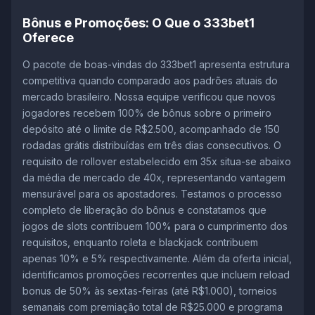
Bônus e Promoções: O Que o 333bet1
Oferece
O pacote de boas-vindas do 333bet1 apresenta estrutura
competitiva quando comparado aos padrões atuais do
mercado brasileiro. Nossa equipe verificou que novos
jogadores recebem 100% de bônus sobre o primeiro
depósito até o limite de R$2.500, acompanhado de 150
rodadas grátis distribuídas em três dias consecutivos. O
requisito de rollover estabelecido em 35x situa-se abaixo
da média de mercado de 40x, representando vantagem
mensurável para os apostadores. Testamos o processo
completo de liberação do bônus e constatamos que
jogos de slots contribuem 100% para o cumprimento dos
requisitos, enquanto roleta e blackjack contribuem
apenas 10% e 5% respectivamente. Além da oferta inicial,
identificamos promoções recorrentes que incluem reload
bonus de 50% às sextas-feiras (até R$1.000), torneios
semanais com premiação total de R$25.000 e programa