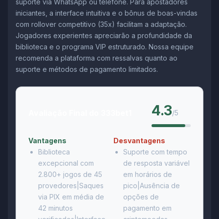
suporte via WhatsApp ou telefone. Para apostadores
iniciantes, a interface intuitiva e o bônus de boas-vindas
com rollover competitivo (35x) facilitam a adaptação.
Jogadores experientes apreciarão a profundidade da
biblioteca e o programa VIP estruturado. Nossa equipe
recomenda a plataforma com ressalvas quanto ao
suporte e métodos de pagamento limitados.
4.3
Avaliação Final do 333bet1
/5
Vantagens
Desvantagens
Biblioteca
Suporte com tempo
excepcional com
de resposta variável
2.800+ jogos de 45
em horários de
provedores|Saques
pico|Ausência de
via PIX em média de
opções de
42 minutos
pagamento em