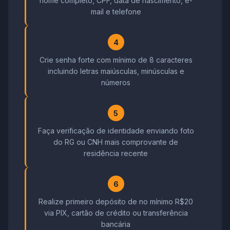
nome completo, CPF, data de nascimento, e-
mail e telefone
4
Crie senha forte com mínimo de 8 caracteres
incluindo letras maiúsculas, minúsculas e
números
5
Faça verificação de identidade enviando foto
do RG ou CNH mais comprovante de
residência recente
6
Realize primeiro depósito de no mínimo R$20
via PIX, cartão de crédito ou transferência
bancária