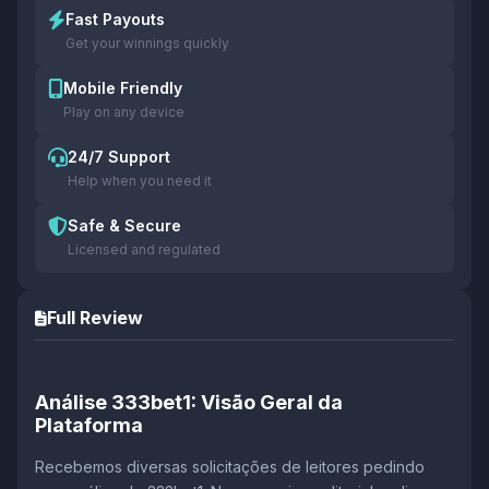
Fast Payouts
Get your winnings quickly
Mobile Friendly
Play on any device
24/7 Support
Help when you need it
Safe & Secure
Licensed and regulated
Full Review
Análise 333bet1: Visão Geral da
Plataforma
Recebemos diversas solicitações de leitores pedindo