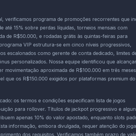
ial, verificamos programa de promoções recorrentes que inc
e até 15% sobre perdas líquidas, torneios mensais com
 de R$50.000, e rodadas grátis às quintas-feiras para
 programa VIP estrutura-se em cinco níveis progressivos,
os escalonados como gerente de conta dedicado, limites d
nus personalizados. Nossa equipe identificou que alcança
uer movimentação aproximada de R$100.000 em três meses
ível que os R$150.000 exigidos por plataformas premium do
ficado: os termos e condições especificam lista de jogos
uição para rollover. Títulos de jackpot progressivo e algun
ribuem apenas 10% do valor apostado, enquanto slots pad
sta informação, embora divulgada, requer atenção do jog
primento dos requisitos. Verificamos também prazo de val