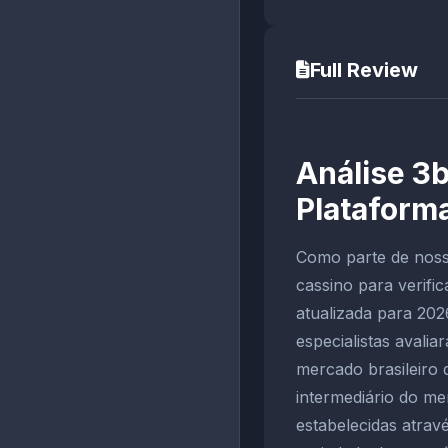
Full Review
Análise 3b
Plataform
Como parte de nossa
cassino para verifi
atualizada para 202
especialistas avali
mercado brasileiro
intermediário do m
estabelecidas atra