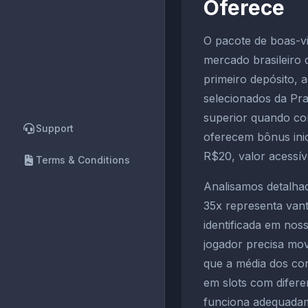
Oferece
O pacote de boas-vi
mercado brasileiro 
primeiro depósito, 
selecionados da Pra
superior quando co
Support
oferecem bônus inic
R$20, valor acessív
Terms & Conditions
Analisamos detalhad
35x representa van
identificada em nos
jogador precisa mo
que a média dos con
em slots com difer
funciona adequadam