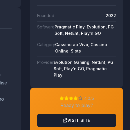
Founded
2022
Software
Pragmatic Play, Evolution, PG
Soft, NetEnt, Play'n GO
Category
Cassino ao Vivo, Cassino
Online, Slots
Provider
Evolution Gaming, NetEnt, PG
Soft, Play'n GO, Pragmatic
b
Play
lise
4.0/5
no
Ready to play?
VISIT SITE