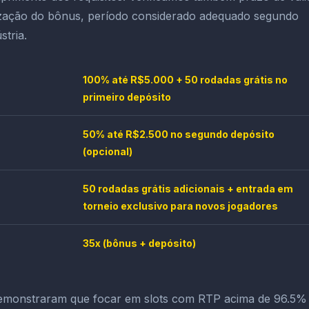
ilização do bônus, período considerado adequado segundo
tria.
100% até R$5.000 + 50 rodadas grátis no
primeiro depósito
50% até R$2.500 no segundo depósito
(opcional)
50 rodadas grátis adicionais + entrada em
torneio exclusivo para novos jogadores
35x (bônus + depósito)
demonstraram que focar em slots com RTP acima de 96.5%