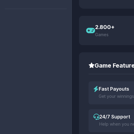
2.800+
Games
Game Featur
Fast Payouts
Get your winnings
24/7 Support
Help when you ne