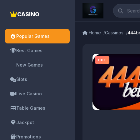
CASINO
Home
Cassinos
444be
Popular Games
Best Games
HOT
New Games
Slots
Live Casino
Table Games
Jackpot
Promotions