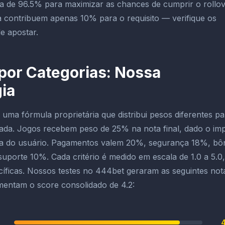
 de 96.5% para maximizar as chances de cumprir o rollov
 contribuem apenas 10% para o requisito — verifique os
e apostar.
 por Categorias: Nossa
ia
 uma fórmula proprietária que distribui pesos diferentes pa
iada. Jogos recebem peso de 25% na nota final, dado o im
cia do usuário. Pagamentos valem 20%, segurança 18%, bô
uporte 10%. Cada critério é medido em escala de 1.0 a 5.0
íficas. Nossos testes no 444bet geraram as seguintes not
mentam o score consolidado de 4.2:
4