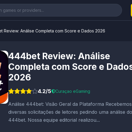
t Review: Análise Completa com Score e Dados 2026
444bet Review: Análise
Completa com Score e Dado
2026
4.2/5
Curaçao eGaming
Análise 444bet: Visão Geral da Plataforma Recebemos
diversas solicitações de leitores pedindo uma análise d
444bet. Nossa equipe editorial realizou...