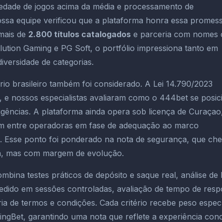
iedade de jogos acima da média e processamento de
ossa equipe verificou que a plataforma honra essa promes
mais de
2.800 títulos catalogados
e parceria com nomes
lution Gaming e PG Soft, o portfólio impressiona tanto em
versidade de categorias.
rio brasileiro também foi considerado. A Lei 14.790/2023
, e nossos especialistas avaliaram como o 444bet se posic
igências. A plataforma ainda opera sob licença de Curaçao
m entre operadoras em fase de adequação ao marco
l. Esse ponto foi ponderado na nota de segurança, que ch
ida, mas com margem de evolução.
mbina testes práticos de depósito e saque real, análise de
edido em sessões controladas, avaliação de tempo de resp
ria de termos e condições. Cada critério recebe peso espec
ngBet, garantindo uma nota que reflete a experiência con