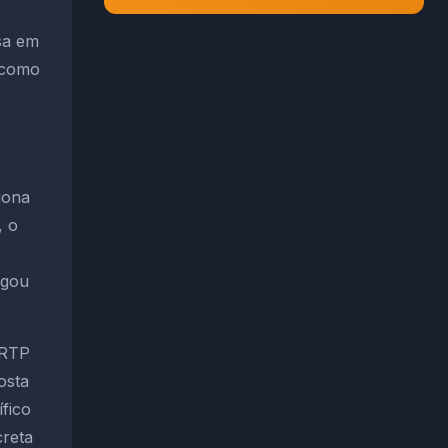
sa em
 como
iona
, o
egou
 RTP
osta
ífico
creta