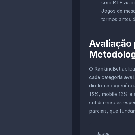
com RTP acima
Jogos de mesa
termos antes d
Avaliação
Metodolog
O RankingBet aplica
cada categoria aval
direto na experiên
15%, mobile 12% e s
subdimensões espec
parciais, que funda
Jogos