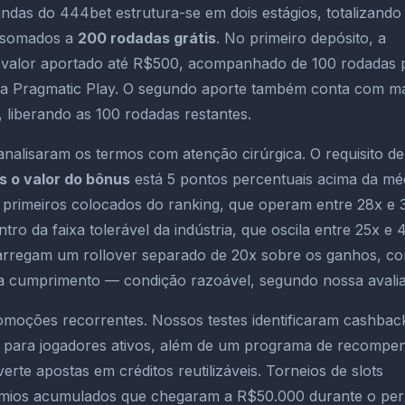
ndas do 444bet estrutura-se em dois estágios, totalizando
somados a
200 rodadas grátis
. No primeiro depósito, a
 valor aportado até R$500, acompanhado de 100 rodadas 
 da Pragmatic Play. O segundo aporte também conta com m
liberando as 100 rodadas restantes.
 analisaram os termos com atenção cirúrgica. O requisito de
s o valor do bônus
está 5 pontos percentuais acima da mé
s primeiros colocados do ranking, que operam entre 28x e 
ntro da faixa tolerável da indústria, que oscila entre 25x e 
carregam um rollover separado de 20x sobre os ganhos, c
ra cumprimento — condição razoável, segundo nossa avali
omoções recorrentes. Nossos testes identificaram cashbac
 para jogadores ativos, além de um programa de recompe
rte apostas em créditos reutilizáveis. Torneios de slots
mios acumulados que chegaram a R$50.000 durante o per