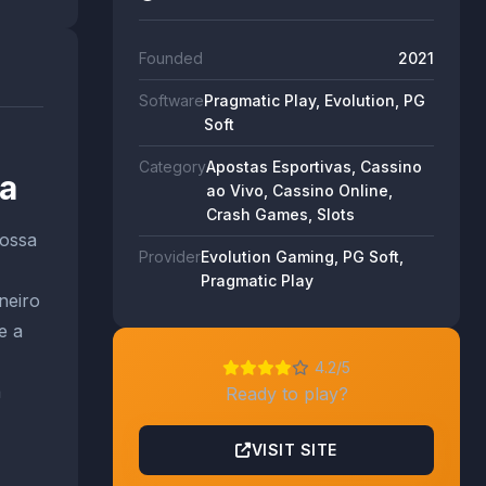
Founded
2021
Software
Pragmatic Play, Evolution, PG
Soft
Category
Apostas Esportivas, Cassino
ma
ao Vivo, Cassino Online,
Crash Games, Slots
Nossa
Provider
Evolution Gaming, PG Soft,
Pragmatic Play
neiro
e a
4.2/5
a
Ready to play?
VISIT SITE