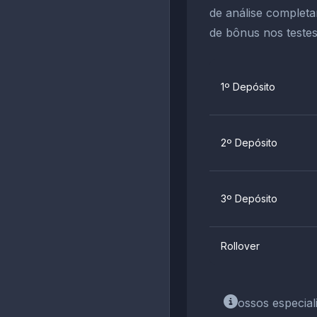
de análise complet
de bônus nos testes
1º Depósito
2º Depósito
3º Depósito
Rollover
ossos especial