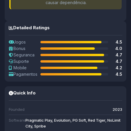
causar dependência.
Detailed Ratings
Jogos
4.5
Bonus
4.0
Seguranca
4.7
Suporte
4.7
Mobile
4.2
Pagamentos
4.5
Quick Info
Founded
2023
Software
Pragmatic Play, Evolution, PG Soft, Red Tiger, NoLimit
City, Spribe