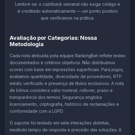
Lembre-se: o cashback semanal não exige código e
é creditado automaticamente — um ponto positivo
que verificamos na prática.
Avaliação por Categorias: Nossa
Metodologia
Cada nota atribuída pela equipe RankingBet reflete testes
documentados e critérios objetivos. Não distribuímos
scores com base em impressões superficiais. Para jogos,
avaliamos quantidade, diversidade de provedores, RTP
médio verificado e presença de títulos exclusivos. A nota
de bônus considera valor nominal, rollover, prazo e
transparência dos termos. Segurança engloba
licenciamento, criptografia, histórico de reclamações e
conformidade com a LGPD.
O suporte foi testado em sete interações distintas,
medindo tempo de resposta e precisão das soluções. A