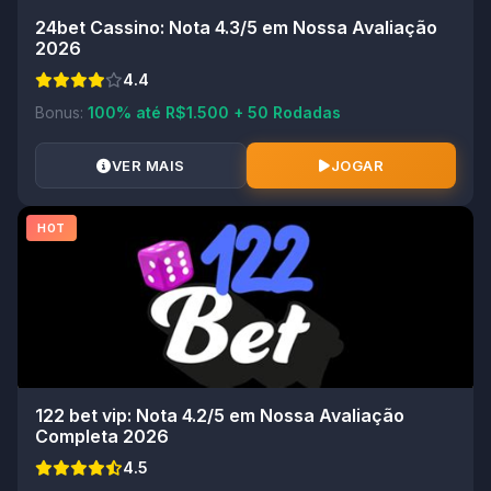
24bet Cassino: Nota 4.3/5 em Nossa Avaliação
2026
4.4
Bonus:
100% até R$1.500 + 50 Rodadas
VER MAIS
JOGAR
HOT
122 bet vip: Nota 4.2/5 em Nossa Avaliação
Completa 2026
4.5