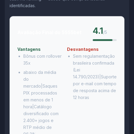
identificadas.
4.1
Avaliação Final do 5555bet
/5
Vantagens
Desvantagens
Bônus com rollover
Sem regulamentação
35x
brasileira confirmada
(Lei
abaixo da média
14.790/2023)|Suporte
do
por e-mail com tempo
mercado|Saques
de resposta acima de
PIX processados
12 horas
em menos de 1
hora|Catálogo
diversificado com
2.400+ jogos e
RTP médio de