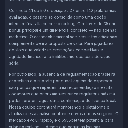
Com nota 4.1 de 5.0 e posição #37 entre 142 plataformas
avaliadas, o cassino se consolida como uma opção
intermediária-alta no nosso ranking. O rollover de 35x no
bônus principal é um diferencial concreto — não apenas
marketing. O cashback semanal sem requisitos adicionais
complementa bem a proposta de valor. Para jogadores
de slots que valorizam promoções competitivas e
agilidade financeira, o 5555bet merece consideração
séria.
Por outro lado, a ausência de regulamentação brasileira
específica e o suporte por e-mail aquém do esperado
são pontos que impedem uma recomendação irrestrita.
Jogadores que priorizam segurança regulatória máxima
podem preferir aguardar a confirmação de licença local.
Nossa equipe continuará monitorando a plataforma e
atualizará esta análise conforme novos dados surgirem. O
mercado evolui rápido, e o 5555bet tem potencial para
subir no ranking — desde que corrija as lacunas