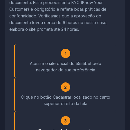
documento. Esse procedimento KYC (Know Your
Customer) é obrigatório e reflete boas práticas de
conformidade. Verificamos que a aprovação do
documento levou cerca de 6 horas no nosso caso,
embora o site prometa até 24 horas.
1
Acesse o site oficial do 5555bet pelo
navegador de sua preferência
2
Clique no botão Cadastrar localizado no canto
superior direito da tela
3