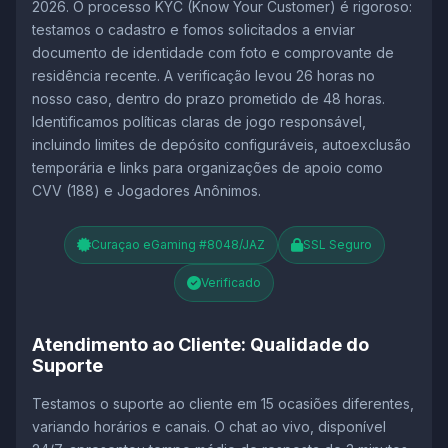
2026. O processo KYC (Know Your Customer) é rigoroso:
testamos o cadastro e fomos solicitados a enviar
documento de identidade com foto e comprovante de
residência recente. A verificação levou 26 horas no
nosso caso, dentro do prazo prometido de 48 horas.
Identificamos políticas claras de jogo responsável,
incluindo limites de depósito configuráveis, autoexclusão
temporária e links para organizações de apoio como
CVV (188) e Jogadores Anônimos.
Curaçao eGaming #8048/JAZ
SSL Seguro
Verificado
Atendimento ao Cliente: Qualidade do
Suporte
Testamos o suporte ao cliente em 15 ocasiões diferentes,
variando horários e canais. O chat ao vivo, disponível