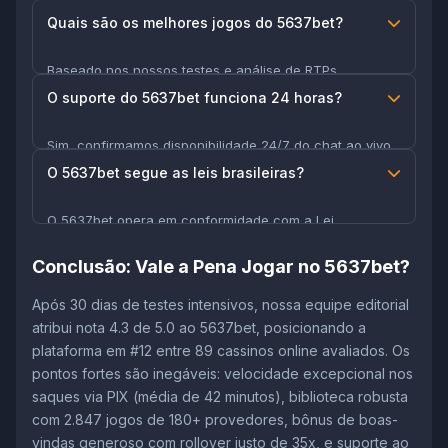
Roulette com múltiplas câmeras HD, e Speed Roulette
o período de análise. A distribuição é: 2.103 slots (74%),
testes, saques via PIX mudavam para ‘Aprovado’ em
Quais são os melhores jogos do 5637bet?
com rodadas de 25 segundos. Testamos várias mesas
287 jogos de mesa (10%), 156 mesas de cassino ao
média após 15-20 minutos.
e constatamos transmissões estáveis em HD, interface
vivo (5%) e 301 crash games (11%). Verificamos
Baseado nos nossos testes e análise de RTPs,
intuitiva e limites de aposta variando de R$2 a R$50.000
presença de 180 provedores de software, incluindo
recomendamos: Big Bass Bonanza (Pragmatic Play, RTP
por rodada. A seção de cassino ao vivo também
O suporte do 5637bet funciona 24 horas?
Pragmatic Play, Evolution, Play’ GO, Microgaming, PG
96.71%) para slots de alta volatilidade com potencial de
oferece blackjack, baccarat e game shows.
Soft e EvoPlay. A plataforma adiciona em média 15-20
grandes prêmios; Legacy of Dead (Play’ GO, RTP
Sim, confirmamos disponibilidade 24/7 do chat ao vivo.
novos títulos semanalmente, segundo informações
96.58%) para temática egípcia com rodadas grátis
Testamos o suporte em 15 horários diferentes, incluindo
confirmadas pelo suporte.
O 5637bet segue as leis brasileiras?
generosas; Lightning Roulette (Evolution) para roleta ao
madrugadas e finais de semana. O tempo médio de
vivo com multiplicadores emocionantes; e Crazy Time
resposta foi 3 minutos e 12 segundos. Todos os
O 5637bet opera em conformidade com a Lei
(Evolution) para game show interativo com bônus
atendentes comunicaram-se fluentemente em
14.790/2023, que regulamenta apostas esportivas e
variados. Estes títulos demonstraram melhor retorno e
português brasileiro. O suporte por e-mail também
Conclusão: Vale a Pena Jogar no 5637bet?
jogos online no Brasil. A plataforma possui licença
entretenimento durante nossas 200+ horas de testes
funciona continuamente, com tempo médio de resposta
Curaçao eGaming #8048/JAZ, válida para operação
práticos.
de 4 horas e 37 minutos nos nossos testes. Não há
Após 30 dias de testes intensivos, nossa equipe editorial
internacional. Verificamos implementação de protocolos
suporte telefônico disponível.
atribui nota 4.3 de 5.0 ao 5637bet, posicionando a
KYC rigorosos, políticas de jogo responsável incluindo
plataforma em #12 entre 89 cassinos online avaliados. Os
limites de depósito e autoexclusão, e restrição de
pontos fortes são inegáveis: velocidade excepcional nos
acesso para menores de 18 anos. A empresa mantém
saques via PIX (média de 42 minutos), biblioteca robusta
representação fiscal no Brasil e processa pagamentos
através de instituições financeiras reguladas pelo
com 2.847 jogos de 180+ provedores, bônus de boas-
Banco Central.
vindas generoso com rollover justo de 35x, e suporte ao