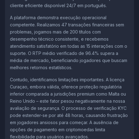
cliente eficiente disponível 24/7 em português.
A plataforma demonstra execução operacional
competente. Realizamos 47 transações financeiras sem
problemas, jogamos mais de 200 títulos com
desempenho técnico consistente, e recebemos
atendimento satisfatório em todas as 15 interações com o
suporte. O RTP médio verificado de 96.4% supera a
média de mercado, beneficiando jogadores que buscam
melhores retornos estatísticos.
Contudo, identificamos limitações importantes. A licença
Curaçao, embora válida, oferece proteção regulatória
inferior comparada a jurisdições premium como Malta ou
Reino Unido – este fator pesou negativamente na nossa
avaliação de segurança. O processo de verificação KYC
pode estender-se por até 48 horas, causando frustração
em jogadores ansiosos para começar. A ausência de
opções de pagamento em criptomoedas limita
flexibilidade para usuários avançados.