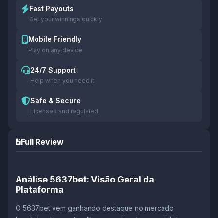
Fast Payouts
Get your winnings quickly
Mobile Friendly
Play on any device
24/7 Support
Help when you need it
Safe & Secure
Licensed and regulated
Full Review
Análise 5637bet: Visão Geral da
Plataforma
O 5637bet vem ganhando destaque no mercado