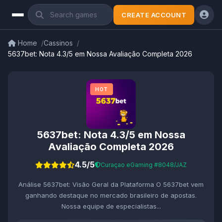
CREATE ACCOUNT
Home
Cassinos
5637bet: Nota 4.3/5 em Nossa Avaliação Completa 2026
HOT
5637bet: Nota 4.3/5 em Nossa
Avaliação Completa 2026
4.5/5
Curaçao eGaming #8048/JAZ
Análise 5637bet: Visão Geral da Plataforma O 5637bet vem
ganhando destaque no mercado brasileiro de apostas.
Nossa equipe de especialistas...