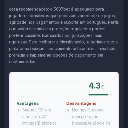
ossa recomendação: o 5637bet é adequado para
jogadores brasileiros que priorizam variedade de jogos,
agilidade nos pagamentos e suporte em português. Perfis
que valorizam máxima proteção regulatória podem
preferir cassinos licenciados por jurisdições mais
rigorosas. Para melhorar a classificação, sugerimos que a
plataforma busque licenciamento adicional em jurisdição
premium e implemente opções de pagamento em
criptomoedas.
4.3
Avaliação Final do 5637bet
/5
Vantagens
Desvantagens
Saques PIX em
Licença Curaçao
média de 42
com proteção
minutos|Biblioteca
limitada|Ausência de