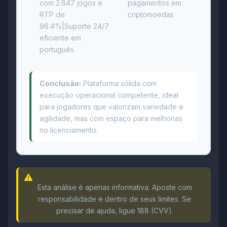
com 2.847 jogos e
pagamentos em
RTP de
criptomoedas
96.4%|Suporte 24/7
eficiente em
português
Conclusão:
Plataforma sólida com
execução operacional competente, ideal
para jogadores que valorizam variedade e
agilidade, mas com espaço para melhorias
no licenciamento.
Esta análise é apenas informativa. Aposte com
responsabilidade e dentro de seus limites. Se
precisar de ajuda, ligue 188 (CVV).