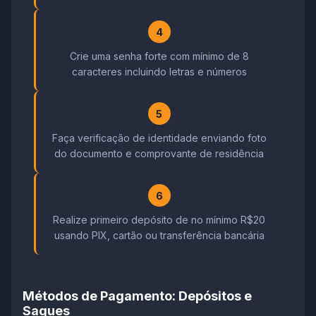
4
Crie uma senha forte com mínimo de 8
caracteres incluindo letras e números
5
Faça verificação de identidade enviando foto
do documento e comprovante de residência
6
Realize primeiro depósito de no mínimo R$20
usando PIX, cartão ou transferência bancária
Métodos de Pagamento: Depósitos e
Saques