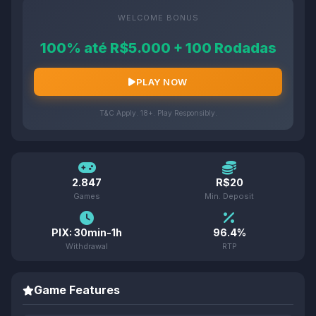
WELCOME BONUS
100% até R$5.000 + 100 Rodadas
PLAY NOW
T&C Apply. 18+. Play Responsibly.
2.847
R$20
Games
Min. Deposit
PIX: 30min-1h
96.4%
Withdrawal
RTP
Game Features