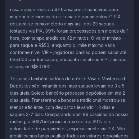
ossa equipe realizou 47 transações financeiras para
mapear a eficiência do sistema de pagamentos. O PIX
destaca-se como método mais ágil: dos 23 saques
testados via PIX, 89% foram processados em menos de 1
hora, com tempo médio de 42 minutos. O valor mínimo
para saque é R$50, enquanto o limite máximo varia
conforme nível VIP – jogadores padrão podem sacar até
R$5.000 por transação, enquanto membros VIP Diamond
alcançam R$50.000.
Testamos também cartões de crédito Visa e Mastercard.
Depósitos são instantâneos, mas saques levam de 3 a 5
dias úteis. Boleto bancário processa depósitos em até 2
dias úteis. Transferência bancária tradicional mostrou-se
menos eficiente, com depósitos levando 1-3 dias e
saques 3-7 dias. Comparando com 89 cassinos do nosso
ranking, o 5637bet posiciona-se no top 20% em
velocidade de pagamentos, especialmente via PIX. Não
identificamos taxas ocultas: todos os valores depositados