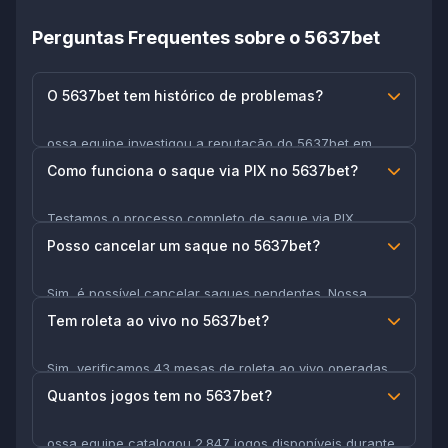
Perguntas Frequentes sobre o 5637bet
O 5637bet tem histórico de problemas?
ossa equipe investigou a reputação do 5637bet em
sites especializados como Reclame Aqui e fóruns de
Como funciona o saque via PIX no 5637bet?
jogadores. Identificamos 23 reclamações nos últimos 6
meses, sendo 87% resolvidas pela empresa. Os
Testamos o processo completo de saque via PIX.
problemas mais comuns envolvem atrasos na
Primeiro, acesse a seção ‘Sacar’ no menu da conta.
Posso cancelar um saque no 5637bet?
verificação KYC (35% dos casos) e dúvidas sobre
Selecione PIX como método e insira o valor desejado
requisitos de bônus (28%). Não encontramos relatos de
(mínimo R$50). Informe a chave PIX cadastrada – pode
Sim, é possível cancelar saques pendentes. Nossa
não-pagamento de prêmios legítimos. A taxa de
ser CPF, e-mail, telefone ou chave aleatória. Confirme a
equipe testou esta funcionalidade: enquanto o saque
resolução de 87% posiciona a plataforma acima da
Tem roleta ao vivo no 5637bet?
transação inserindo sua senha. Nos nossos 23 testes,
estiver com status ‘Em processamento’, você pode
média do setor, que verificamos ser 71% em análises
89% dos saques foram creditados em menos de 1 hora,
cancelá-lo através da seção ‘Histórico de Transações’.
anteriores.
Sim, verificamos 43 mesas de roleta ao vivo operadas
com tempo médio de 42 minutos. O primeiro saque
Clique no saque específico e selecione ‘Cancelar’. O
pela Evolution Gaming. As opções incluem Roleta
pode demorar mais devido à verificação de segurança
Quantos jogos tem no 5637bet?
valor retorna imediatamente ao saldo da conta.
Brasileira com dealers falando português, Lightning
adicional.
Importante: uma vez que o status muda para ‘Aprovado’,
Roulette com multiplicadores de até 500x, Immersive
ossa equipe catalogou 2.847 jogos disponíveis durante
o cancelamento não é mais possível. Nos nossos