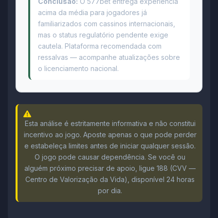
Conclusão:
O 577bet entrega experiência
acima da média para jogadores já
familiarizados com cassinos internacionais,
mas o status regulatório pendente exige
cautela. Plataforma recomendada com
ressalvas — acompanhe atualizações sobre
o licenciamento nacional.
Esta análise é estritamente informativa e não constitui
incentivo ao jogo. Aposte apenas o que pode perder
e estabeleça limites antes de iniciar qualquer sessão.
O jogo pode causar dependência. Se você ou
alguém próximo precisar de apoio, ligue 188 (CVV —
Centro de Valorização da Vida), disponível 24 horas
por dia.