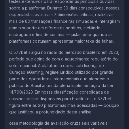
testes extensivos para responder às principais dúvidas
sobre a plataforma. Durante 30 dias consecutivos, nossos
especialistas avaliaram 7 dimensões críticas, realizaram
mais de 80 transações financeiras simuladas e interagiram
com o suporte em diferentes horários, incluindo
madrugada e fins de semana — justamente quando as
plataformas costumam apresentar maior taxa de falhas.
O 577bet surgiu no radar do mercado brasileiro em 2023,
período que coincide com o aquecimento regulatório do
setor nacional. A plataforma opera sob licença de
Curaçao eGaming, regime jurídico utilizado por grande
parte dos operadores internacionais que atendem o
público do Brasil antes da plena implementação da Lei
14.790/2023. Em nossa classificação consolidada de
cassinos online disponíveis para brasileiros, o 577bet
figura entre as 20 plataformas mais acessadas — posição
que justificou a profundidade desta análise.
ossa metodologia de avaliação cruza seis variáveis