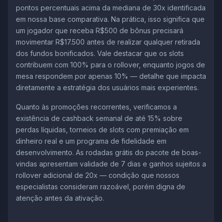
pontos percentuais acima da mediana de 30x identificada
em nossa base comparativa. Na prática, isso significa que
um jogador que receba R$500 de bônus precisará
movimentar R$17.500 antes de realizar qualquer retirada
dos fundos bonificados. Vale destacar que os slots
contribuem com 100% para o rollover, enquanto jogos de
mesa respondem por apenas 10% — detalhe que impacta
diretamente a estratégia dos usuários mais experientes.
Quanto às promoções recorrentes, verificamos a
existência de cashback semanal de até 15% sobre
perdas líquidas, torneios de slots com premiação em
dinheiro real e um programa de fidelidade em
desenvolvimento. As rodadas grátis do pacote de boas-
vindas apresentam validade de 7 dias e ganhos sujeitos a
rollover adicional de 20x — condição que nossos
especialistas consideram razoável, porém digna de
atenção antes da ativação.