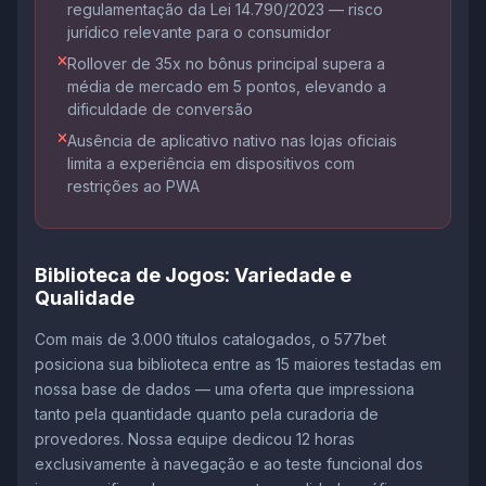
regulamentação da Lei 14.790/2023 — risco
jurídico relevante para o consumidor
Rollover de 35x no bônus principal supera a
média de mercado em 5 pontos, elevando a
dificuldade de conversão
Ausência de aplicativo nativo nas lojas oficiais
limita a experiência em dispositivos com
restrições ao PWA
Biblioteca de Jogos: Variedade e
Qualidade
Com mais de 3.000 títulos catalogados, o 577bet
posiciona sua biblioteca entre as 15 maiores testadas em
nossa base de dados — uma oferta que impressiona
tanto pela quantidade quanto pela curadoria de
provedores. Nossa equipe dedicou 12 horas
exclusivamente à navegação e ao teste funcional dos