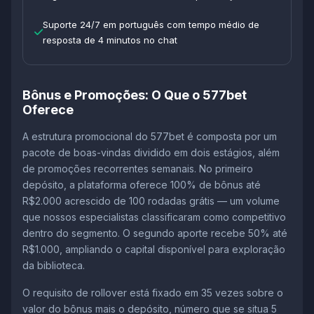
Suporte 24/7 em português com tempo médio de
resposta de 4 minutos no chat
Bônus e Promoções: O Que o 577bet
Oferece
A estrutura promocional do 577bet é composta por um
pacote de boas-vindas dividido em dois estágios, além
de promoções recorrentes semanais. No primeiro
depósito, a plataforma oferece 100% de bônus até
R$2.000 acrescido de 100 rodadas grátis — um volume
que nossos especialistas classificaram como competitivo
dentro do segmento. O segundo aporte recebe 50% até
R$1.000, ampliando o capital disponível para exploração
da biblioteca.
O requisito de rollover está fixado em 35 vezes sobre o
valor do bônus mais o depósito, número que se situa 5