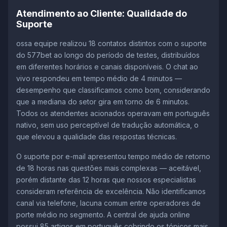
Atendimento ao Cliente: Qualidade do
Suporte
ossa equipe realizou 18 contatos distintos com o suporte
do 577bet ao longo do período de testes, distribuídos
em diferentes horários e canais disponíveis. O chat ao
vivo respondeu em tempo médio de 4 minutos —
desempenho que classificamos como bom, considerando
que a mediana do setor gira em torno de 6 minutos.
Todos os atendentes acionados operavam em português
nativo, sem uso perceptível de tradução automática, o
que elevou a qualidade das respostas técnicas.
O suporte por e-mail apresentou tempo médio de retorno
de 18 horas nas questões mais complexas — aceitável,
porém distante das 12 horas que nossos especialistas
consideram referência de excelência. Não identificamos
canal via telefone, lacuna comum entre operadores de
porte médio no segmento. A central de ajuda online
possui 85 artigos em português cobrindo os tópicos mais