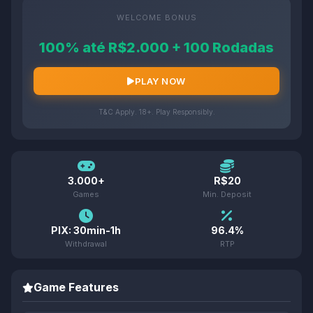
WELCOME BONUS
100% até R$2.000 + 100 Rodadas
PLAY NOW
T&C Apply. 18+. Play Responsibly.
3.000+
R$20
Games
Min. Deposit
PIX: 30min-1h
96.4%
Withdrawal
RTP
Game Features