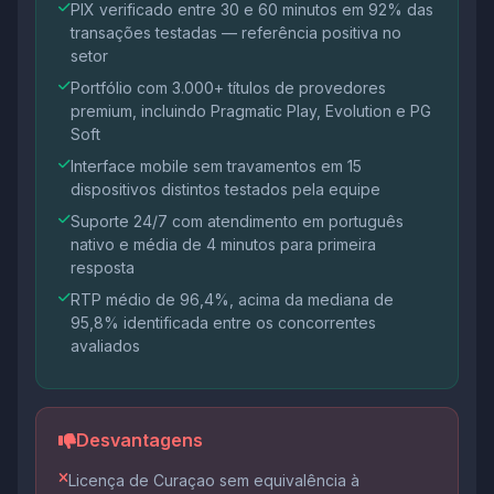
PIX verificado entre 30 e 60 minutos em 92% das
transações testadas — referência positiva no
setor
Portfólio com 3.000+ títulos de provedores
premium, incluindo Pragmatic Play, Evolution e PG
Soft
Interface mobile sem travamentos em 15
dispositivos distintos testados pela equipe
Suporte 24/7 com atendimento em português
nativo e média de 4 minutos para primeira
resposta
RTP médio de 96,4%, acima da mediana de
95,8% identificada entre os concorrentes
avaliados
Desvantagens
Licença de Curaçao sem equivalência à