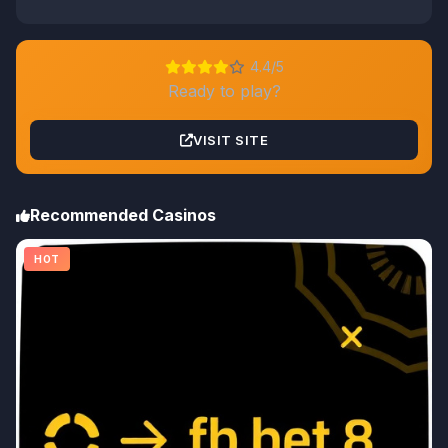
4.4/5
Ready to play?
VISIT SITE
Recommended Casinos
HOT