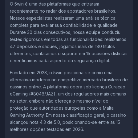
O 5win é uma das plataformas que entraram
recentemente no radar dos apostadores brasileiros.
Nossos especialistas realizaram uma análise técnica
completa para avaliar sua confiabilidade e qualidade.
Durante 30 dias consecutivos, nossa equipe conduziu
testes rigorosos em todas as funcionalidades: realizamos
47 depósitos e saques, jogamos mais de 180 títulos
diferentes, contatamos o suporte em 15 ocasiões distintas
e verificamos cada aspecto da segurança digital.
Fundado em 2023, o 5win posiciona-se como uma
alternativa moderna no competitivo mercado brasileiro de
cassinos online. A plataforma opera sob licença Curaçao
eGaming (#8048/JAZ), um dos reguladores mais comuns
no setor, embora não ofereça o mesmo nível de
proteção que autoridades europeias como a Malta
Gaming Authority. Em nossa classificação geral, o cassino
alcançou nota 4.3 de 5.0, posicionando-se entre as 15
melhores opções testadas em 2026.