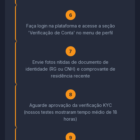
6
Faça login na plataforma e acesse a seção
'Verificação de Conta' no menu de perfil
7
Envie fotos nítidas de documento de
identidade (RG ou CNH) e comprovante de
residência recente
8
Aguarde aprovação da verificação KYC
(nossos testes mostraram tempo médio de 18
horas)
9