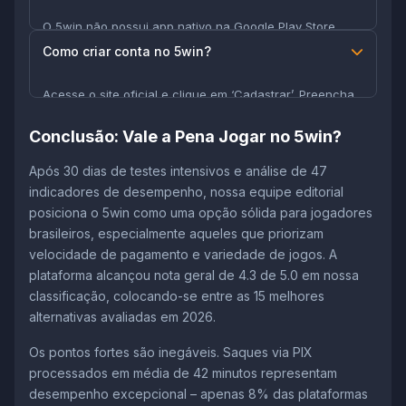
jogos de mesa contribuem apenas 10%. O prazo para
focando em slots de volatilidade média com RTP acima
incluem jogos progressivos (Mega Moolah, Divine
cumprir os requisitos é de 30 dias.
O 5win não possui app nativo na Google Play Store
de 96.5%. Contudo, se você prefere jogos de mesa, o
Fortune) que contribuem apenas 20%, e alguns slots de
devido às políticas da loja contra aplicativos de
bônus é menos vantajoso devido à contribuição
Como criar conta no 5win?
alta volatilidade específicos que contribuem 50%.
apostas. Para instalar no Android: (1) Acesse o site
reduzida de 10% para o rollover. Jogadores casuais
Jogos de mesa como blackjack, roleta e baccarat
oficial pelo navegador mobile, (2) Clique no menu e
que depositam valores menores (R$50-100) também se
Acesse o site oficial e clique em ‘Cadastrar’. Preencha
contribuem 10%. Crash games como Aviator contribuem
selecione ‘Baixar App’, (3) Permita instalação de fontes
beneficiam, pois o requisito proporcional é mais
o formulário com CPF, nome completo, data de
100%. Recomendamos consultar a lista completa de
desconhecidas nas configurações do seu dispositivo,
gerenciável.
Conclusão: Vale a Pena Jogar no 5win?
nascimento (é necessário ter 18+ anos), e-mail válido e
contribuições na seção de termos e condições antes
(4) Baixe o arquivo APK (aproximadamente 45MB), (5)
número de celular. Crie uma senha forte com mínimo de
de iniciar o jogo.
Execute o instalador e aguarde conclusão. O app
Após 30 dias de testes intensivos e análise de 47
8 caracteres. Confirme o cadastro através do link
requer Android 7.0 ou superior. Nossos testes
indicadores de desempenho, nossa equipe editorial
enviado por e-mail. Após login, acesse ‘Verificação de
mostraram que o app consome 180MB de
posiciona o 5win como uma opção sólida para jogadores
Conta’ e envie fotos de documento de identidade e
armazenamento após instalação e oferece
brasileiros, especialmente aqueles que priorizam
comprovante de residência. Aguarde aprovação (12-
desempenho idêntico à versão web mobile.
velocidade de pagamento e variedade de jogos. A
48h). Realize seu primeiro depósito de no mínimo R$20
para ativar o bônus de boas-vindas. O processo
plataforma alcançou nota geral de 4.3 de 5.0 em nossa
completo leva aproximadamente 10 minutos, excluindo
classificação, colocando-se entre as 15 melhores
o tempo de verificação KYC.
alternativas avaliadas em 2026.
Os pontos fortes são inegáveis. Saques via PIX
processados em média de 42 minutos representam
desempenho excepcional – apenas 8% das plataformas