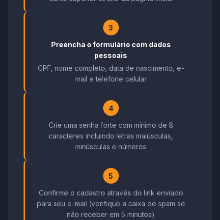
3
Preencha o formulário com dados
pessoais
CPF, nome completo, data de nascimento, e-
mail e telefone celular
4
Crie uma senha forte com mínimo de 8
caracteres incluindo letras maiúsculas,
minúsculas e números
5
Confirme o cadastro através do link enviado
para seu e-mail (verifique a caixa de spam se
não receber em 5 minutos)