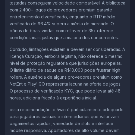
testadas conseguem velocidade comparável. A biblioteca
com 2.400+ jogos de provedores premium garante
entretenimento diversificado, enquanto o RTP médio
verificado de 96.4% supera a média de mercado. O
bônus de boas-vindas com rollover de 35x oferece
condições mais justas que a maioria dos concorrentes.
Contudo, limitações existem e devem ser consideradas. A
licença Curaçao, embora legítima, não oferece o mesmo
nível de proteção regulatória que jurisdições europeias.
O limite diário de saque de R$10.000 pode frustrar high
rollers. A ausência de alguns provedores premium como
NetEnt e Play’ GO representa lacuna na oferta de jogos.
O processo de verificação KYC, que pode levar até 48
horas, adiciona fricção à experiência inicial.
ossa recomendação: o 5win é particularmente adequado
para jogadores casuais e intermediários que valorizam
pagamentos rápidos, variedade de slots e interface
mobile responsiva. Apostadores de alto volume devem