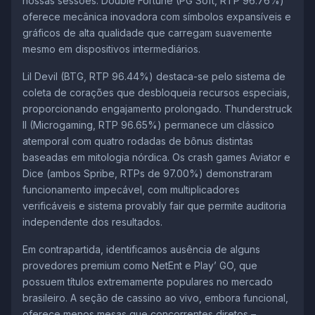
nossas sessões. Double Fortune (PG Soft, RTP 96.76%)
oferece mecânica inovadora com símbolos expansíveis e
gráficos de alta qualidade que carregam suavemente
mesmo em dispositivos intermediários.
Lil Devil (BTG, RTP 96.44%) destaca-se pelo sistema de
coleta de corações que desbloqueia recursos especiais,
proporcionando engajamento prolongado. Thunderstruck
II (Microgaming, RTP 96.65%) permanece um clássico
atemporal com quatro rodadas de bônus distintas
baseadas em mitologia nórdica. Os crash games Aviator e
Dice (ambos Spribe, RTPs de 97.00%) demonstraram
funcionamento impecável, com multiplicadores
verificáveis e sistema provably fair que permite auditoria
independente dos resultados.
Em contrapartida, identificamos ausência de alguns
provedores premium como NetEnt e Play’ GO, que
possuem títulos extremamente populares no mercado
brasileiro. A seção de cassino ao vivo, embora funcional,
oferece menos mesas que concorrentes diretos –