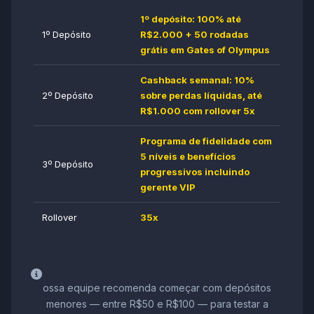
1º depósito: 100% até
1º Depósito
R$2.000 + 50 rodadas
grátis em Gates of Olympus
Cashback semanal: 10%
2º Depósito
sobre perdas líquidas, até
R$1.000 com rollover 5x
Programa de fidelidade com
5 níveis e benefícios
3º Depósito
progressivos incluindo
gerente VIP
Rollover
35x
ossa equipe recomenda começar com depósitos
menores — entre R$50 e R$100 — para testar a