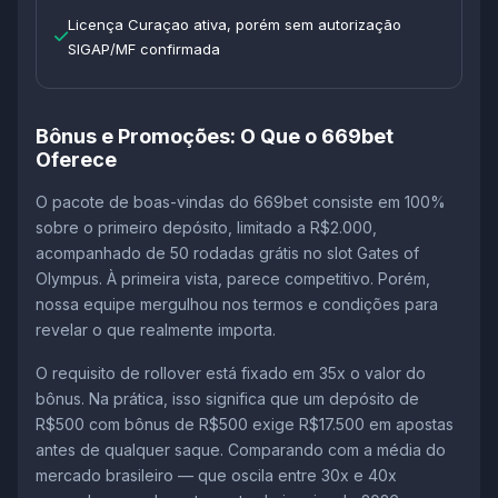
Licença Curaçao ativa, porém sem autorização
SIGAP/MF confirmada
Bônus e Promoções: O Que o 669bet
Oferece
O pacote de boas-vindas do 669bet consiste em 100%
sobre o primeiro depósito, limitado a R$2.000,
acompanhado de 50 rodadas grátis no slot Gates of
Olympus. À primeira vista, parece competitivo. Porém,
nossa equipe mergulhou nos termos e condições para
revelar o que realmente importa.
O requisito de rollover está fixado em 35x o valor do
bônus. Na prática, isso significa que um depósito de
R$500 com bônus de R$500 exige R$17.500 em apostas
antes de qualquer saque. Comparando com a média do
mercado brasileiro — que oscila entre 30x e 40x