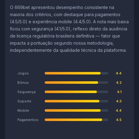
O 669bet apresentou desempenho consistente na
maioria dos critérios, com destaque para pagamentos
(4.5/5.0) e experiência mobile (4.4/5.0). A nota mais baixa
ficou com segurança (4.1/5.0), reflexo direto da ausência
de licença regulatória brasileira definitiva — fator que
impacta a pontuação segundo nossa metodologia,
independentemente da qualidade técnica da plataforma.
Jogos
4.4
Bônus
4.2
Segurança
4.1
Suporte
4.3
Mobile
4.4
Pagamentos
4.5