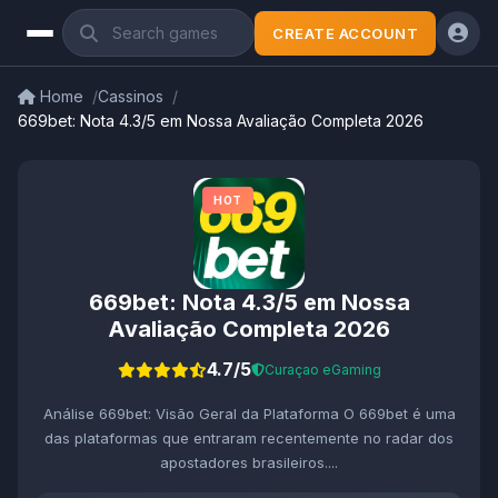
CREATE ACCOUNT
Home
Cassinos
669bet: Nota 4.3/5 em Nossa Avaliação Completa 2026
HOT
669bet: Nota 4.3/5 em Nossa
Avaliação Completa 2026
4.7/5
Curaçao eGaming
Análise 669bet: Visão Geral da Plataforma O 669bet é uma
das plataformas que entraram recentemente no radar dos
apostadores brasileiros....