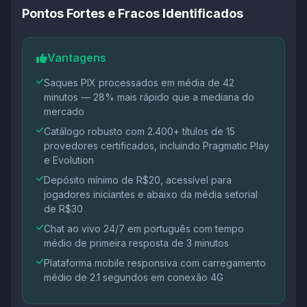
Pontos Fortes e Fracos Identificados
Vantagens
Saques PIX processados em média de 42
minutos — 28% mais rápido que a mediana do
mercado
Catálogo robusto com 2.400+ títulos de 15
provedores certificados, incluindo Pragmatic Play
e Evolution
Depósito mínimo de R$20, acessível para
jogadores iniciantes e abaixo da média setorial
de R$30
Chat ao vivo 24/7 em português com tempo
médio de primeira resposta de 3 minutos
Plataforma mobile responsiva com carregamento
médio de 2.1 segundos em conexão 4G