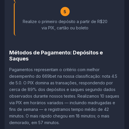
5
Realize o primeiro depósito a partir de R$20
via PIX, cartão ou boleto
Métodos de Pagamento: Depósitos e
Saques
Pagamentos representam o critério com melhor
desempenho do 669bet na nossa classificação: nota 4.5
de 5.0. O PIX domina as transações, respondendo por
cerca de 89% dos depósitos e saques segundo dados
observados durante nossos testes. Realizamos 10 saques
via PIX em horários variados — incluindo madrugadas e
fins de semana — e registramos tempo médio de 42
minutos. O mais rápido chegou em 18 minutos; o mais
demorado, em 57 minutos.