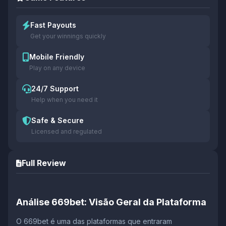
Fast Payouts
Get your winnings quickly
Mobile Friendly
Play on any device
24/7 Support
Help when you need it
Safe & Secure
Licensed and regulated
Full Review
Análise 669bet: Visão Geral da Plataforma
O 669bet é uma das plataformas que entraram