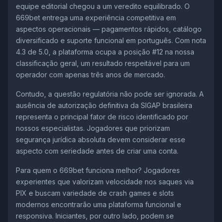
equipe editorial chegou a um veredito equilibrado. O
possua essa autorização definitiva. Recomendamos
669bet entrega uma experiência competitiva em
que jogadores acompanhem as atualizações
aspectos operacionais — pagamentos rápidos, catálogo
regulatórias e verifiquem a lista oficial de operadores
autorizados no portal do Ministério da Fazenda.
diversificado e suporte funcional em português. Com nota
4.3 de 5.0, a plataforma ocupa a posição #12 na nossa
classificação geral, um resultado respeitável para um
operador com apenas três anos de mercado.
Contudo, a questão regulatória não pode ser ignorada. A
ausência de autorização definitiva da SIGAP brasileira
representa o principal fator de risco identificado por
nossos especialistas. Jogadores que priorizam
segurança jurídica absoluta devem considerar esse
aspecto com seriedade antes de criar uma conta.
Para quem o 669bet funciona melhor? Jogadores
experientes que valorizam velocidade nos saques via
PIX e buscam variedade de crash games e slots
modernos encontrarão uma plataforma funcional e
responsiva. Iniciantes, por outro lado, podem se