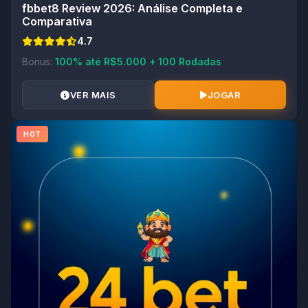
fbbet8 Review 2026: Análise Completa e
Comparativa
4.7
Bonus:
100% até R$5.000 + 100 Rodadas
VER MAIS
JOGAR
HOT