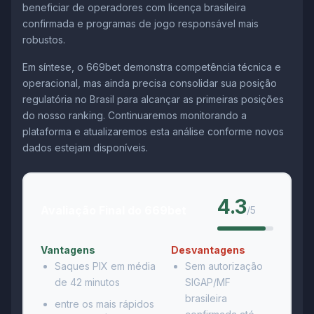
beneficiar de operadores com licença brasileira
confirmada e programas de jogo responsável mais
robustos.
Em síntese, o 669bet demonstra competência técnica e
operacional, mas ainda precisa consolidar sua posição
regulatória no Brasil para alcançar as primeiras posições
do nosso ranking. Continuaremos monitorando a
plataforma e atualizaremos esta análise conforme novos
dados estejam disponíveis.
4.3
Avaliação Final do 669bet
/5
Vantagens
Desvantagens
Saques PIX em média
Sem autorização
de 42 minutos
SIGAP/MF
brasileira
entre os mais rápidos