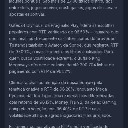
lacunas pontuais. São mais de 2.400 títulos distribuídos
entre slots, jogos ao vivo, crash games, jogos de mesa e
apostas esportivas.
Gates of Olympus, da Pragmatic Play, lidera as escolhas
populares com RTP verificado de 96.50% — número que
confirmamos diretamente nas informações do provedor.
Testamos também o Aviator, da Spribe, que registrou RTP
de 97.00%, o mais alto entre os títulos analisados. Para
quem busca volatilidade extrema, o Buffalo King
Megaways oferece mecânica de até 200.704 linhas de
pagamento com RTP de 96.52%.
Cleocatra chamou atenção da nossa equipe pela
temática criativa e RTP de 96.20%, enquanto Mega
Pyramid, da Red Tiger, trouxe mecânicas diferenciadas
com retorno de 96.15%. Money Train 2, da Relax Gaming,
completa a seleção com 96.40% de RTP e uma
volatilidade alta que agrada jogadores mais arrojados.
Em termos comparativos, o RTP médio verificado de