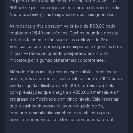
segundo nosso levantamento de janeiro de 2026 — o
669bet se posiciona ligeiramente acima do ponto médio.
Não é proibitivo, mas tampouco é dos mais generosos.
As rodadas grátis possuem valor fixo de R$0,80 cada,
totalizando R$40 em créditos. Ganhos oriundos dessas
rodadas também estão sujeitos ao rollover de 35x.
Verificamos que o prazo para cumprir as exigências é de
21 dias — razoável quando comparado aos 7 dias
impostos por algumas plataformas concorrentes.
Além do bônus inicial, nossos especialistas identificaram
promoções recorrentes: cashback semanal de 10% sobre
perdas líquidas (limitado a R$1.000), torneios de slots
com premiações que chegam a R$50.000 mensais e um
programa de fidelidade com cinco níveis. Vale ressaltar
que o cashback possui rollover reduzido de 5x,
tornando-o significativamente mais vantajoso que o
bônus de boas-vindas em termos de conversão real.