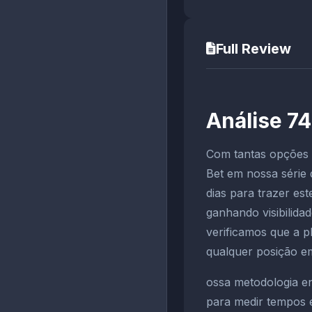
Full Review
Análise 74
Com tantas opções d
Bet em nossa série 
dias para trazer est
ganhando visibilida
verificamos que a p
qualquer posição e
ossa metodologia en
para medir tempos e