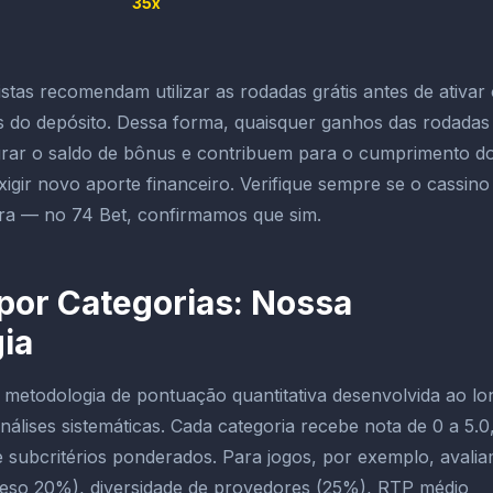
35x
istas recomendam utilizar as rodadas grátis antes de ativar
s do depósito. Dessa forma, quaisquer ganhos das rodadas
grar o saldo de bônus e contribuem para o cumprimento d
xigir novo aporte financeiro. Verifique sempre se o cassino
gra — no 74 Bet, confirmamos que sim.
 por Categorias: Nossa
ia
a metodologia de pontuação quantitativa desenvolvida ao l
nálises sistemáticas. Cada categoria recebe nota de 0 a 5.0
de subcritérios ponderados. Para jogos, por exemplo, avali
(peso 20%), diversidade de provedores (25%), RTP médio