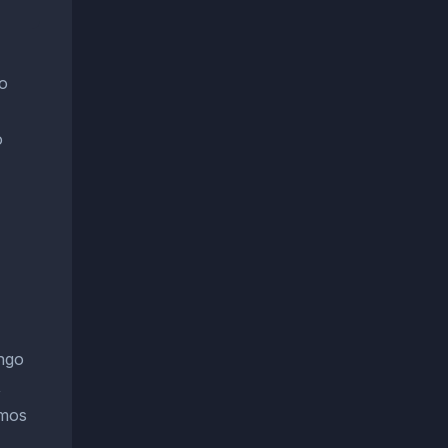
 o
o
ongo
,
amos