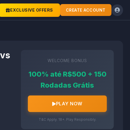
EXCLUSIVE OFFERS
CREATE ACCOUNT
 vs
WELCOME BONUS
100% até R$500 + 150
Rodadas Grátis
PLAY NOW
T&C Apply. 18+. Play Responsibly.