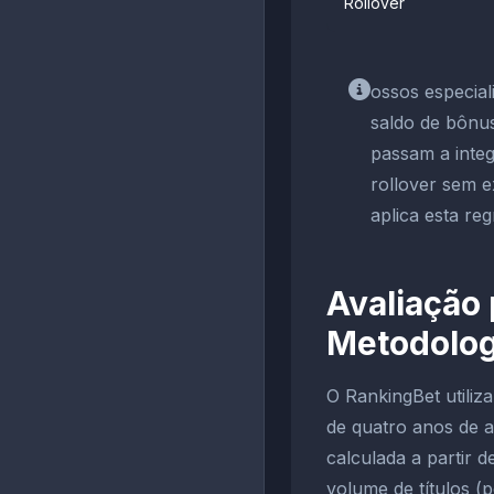
Rollover
ossos especial
saldo de bônu
passam a inte
rollover sem e
aplica esta re
Avaliação
Metodolog
O RankingBet utiliz
de quatro anos de a
calculada a partir 
volume de títulos 