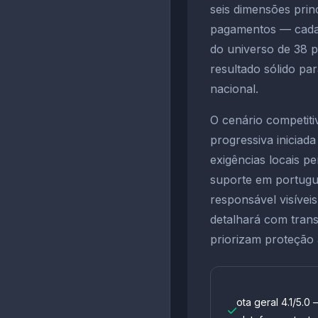
seis dimensões prin
pagamentos — cada 
do universo de 38 p
resultado sólido p
nacional.
O cenário competit
progressiva iniciad
exigências locais p
suporte em portuguê
responsável visívei
detalhará com trans
priorizam proteção
ota geral 4.1/5.0