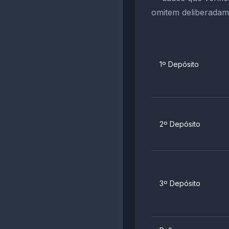
omitem deliberadam
1º Depósito
2º Depósito
3º Depósito