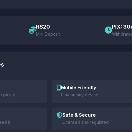
R$20
PIX: 30
Min. Deposit
Withdrawa
es
Mobile Friendly
 quickly
Play on any device
Safe & Secure
ed it
Licensed and regulated