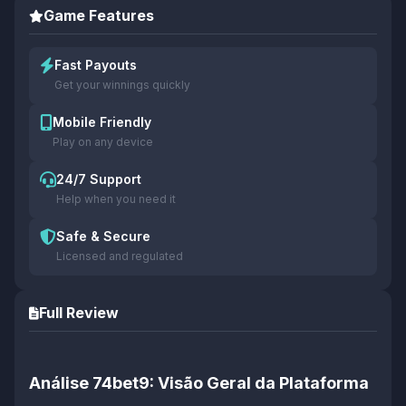
Game Features
Fast Payouts
Get your winnings quickly
Mobile Friendly
Play on any device
24/7 Support
Help when you need it
Safe & Secure
Licensed and regulated
Full Review
Análise 74bet9: Visão Geral da Plataforma