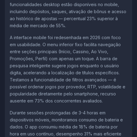
funcionalidades desktop estão disponíveis no mobile,
incluindo depósitos, saques, ativação de bônus e acesso
ao histórico de apostas — percentual 23% superior à
média de mercado de 55%.
A interface mobile foi redesenhada em 2026 com foco
em usabilidade. O menu inferior fixo facilita navegação
entre seções principais (Início, Cassino, Ao Vivo,
Promoções, Perfil) com apenas um toque. A barra de
pesquisa inteligente sugere jogos enquanto o usuário
digita, acelerando a localização de títulos específicos.
Testamos a funcionalidade de filtros avançados — é
possível ordenar jogos por provedor, RTP, volatilidade e
popularidade diretamente pelo smartphone, recurso
ausente em 73% dos concorrentes avaliados.
Durante sessões prolongadas de 3-4 horas em
dispositivos móveis, monitoramos consumo de bateria e
dados. O app consumiu média de 18% de bateria por
hora em uso contínuo, desempenho 31% mais eficiente