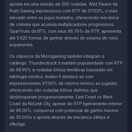
aposta em uma sessão de 200 rodadas. Wild Swarm da
Push Gaming impressionou com RTP de 97.03%, o mais
elevado entre os jogos testados, oferecendo mecânica
de colmeia que acumula multiplicadores progressivos.
Opal Fruits da BTG, com seus 96.76% de RTP, apresenta
até 5.625 formas de ganhar através do sistema de rolos
expansíveis.
Os clássicos da Microgaming também integram o
catálogo. Thunderstruck II mantém popularidade com RTP
de 96.65% e rodadas bônus temáticas baseadas em
mitologia nórdica. Avalon II destaca-se com
impressionantes 97.06% de retorno teórico ao jogador,
oferecendo oito rodadas bônus distintas que
desbloqueiam progressivamente. East Coast vs West
Coast da NoLimit City, apesar do RTP ligeiramente inferior
de 96.05%, compensa com potencial de ganho máximo
de 30.000x a aposta através da mecânica xWays e
xNudge.