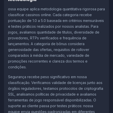
ossa equipe aplica metodologia quantitativa rigorosa para
classificar cassinos online. Cada categoria recebe
pontuação de 1.0 a 5.0 baseada em critérios mensuráveis
e testes práticos realizados por nossos analistas. Para
jogos, avaliamos quantidade de títulos, diversidade de
provedores, RTPs verificados e frequência de
lançamentos. A categoria de bônus considera
generosidade das ofertas, requisitos de rollover
comparados à média de mercado, variedade de
promoções recorrentes e clareza dos termos e
condições.
Segurança recebe peso significativo em nossa
classificação. Verificamos validade de licenças junto aos
órgãos reguladores, testamos protocolos de criptografia
SSL, analisamos políticas de privacidade e avaliamos
ferramentas de jogo responsável disponibilizadas. O
suporte ao cliente passa por testes práticos: nossa
equipe envia questões padronizadas em diferentes