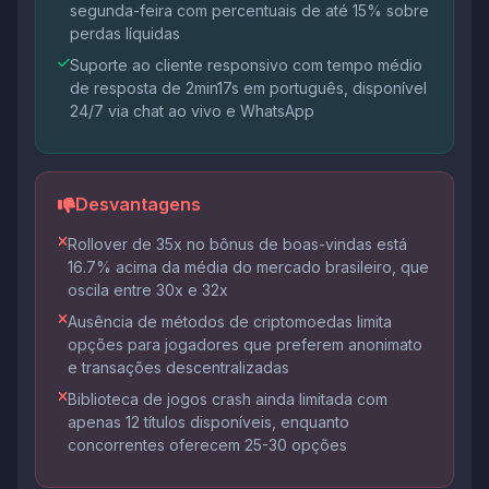
segunda-feira com percentuais de até 15% sobre
perdas líquidas
Suporte ao cliente responsivo com tempo médio
de resposta de 2min17s em português, disponível
24/7 via chat ao vivo e WhatsApp
Desvantagens
Rollover de 35x no bônus de boas-vindas está
16.7% acima da média do mercado brasileiro, que
oscila entre 30x e 32x
Ausência de métodos de criptomoedas limita
opções para jogadores que preferem anonimato
e transações descentralizadas
Biblioteca de jogos crash ainda limitada com
apenas 12 títulos disponíveis, enquanto
concorrentes oferecem 25-30 opções