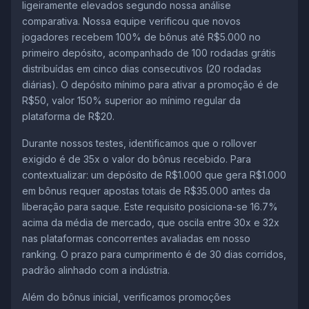
ligeiramente elevados segundo nossa análise
comparativa. Nossa equipe verificou que novos
jogadores recebem 100% de bônus até R$5.000 no
primeiro depósito, acompanhado de 100 rodadas grátis
distribuídas em cinco dias consecutivos (20 rodadas
diárias). O depósito mínimo para ativar a promoção é de
R$50, valor 150% superior ao mínimo regular da
plataforma de R$20.
Durante nossos testes, identificamos que o rollover
exigido é de 35x o valor do bônus recebido. Para
contextualizar: um depósito de R$1.000 que gera R$1.000
em bônus requer apostas totais de R$35.000 antes da
liberação para saque. Este requisito posiciona-se 16.7%
acima da média de mercado, que oscila entre 30x e 32x
nas plataformas concorrentes avaliadas em nosso
ranking. O prazo para cumprimento é de 30 dias corridos,
padrão alinhado com a indústria.
Além do bônus inicial, verificamos promoções