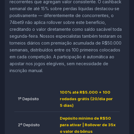
recorrentes que agregam valor consistente. O cashback
semanal de até 15% sobre perdas líquidas destacou-se
positivamente — diferentemente de concorrentes, o
74bet9 não aplica rollover sobre este benefício,
creditando o valor diretamente como saldo sacável toda
segunda-feira. Nossos especialistas também testaram os
torneios diários com premiação acumulada de R$50.000
semanais, distribuídos entre os 100 primeiros colocados
em cada competição. A participação é automática ao
apostar nos jogos elegíveis, sem necessidade de
inscrição manual.
100% até R$5.000 + 100
1º Depósito
rodadas grátis (20/dia por
5 dias)
Depósito mínimo de R$50
2º Depósito
para ativar | Rollover de 35x
o valor do bônus