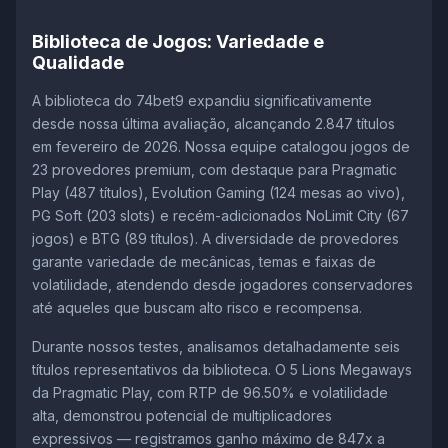
Biblioteca de Jogos: Variedade e
Qualidade
A biblioteca do 74bet9 expandiu significativamente
desde nossa última avaliação, alcançando 2.847 títulos
em fevereiro de 2026. Nossa equipe catalogou jogos de
23 provedores premium, com destaque para Pragmatic
Play (487 títulos), Evolution Gaming (124 mesas ao vivo),
PG Soft (203 slots) e recém-adicionados NoLimit City (67
jogos) e BTG (89 títulos). A diversidade de provedores
garante variedade de mecânicas, temas e faixas de
volatilidade, atendendo desde jogadores conservadores
até aqueles que buscam alto risco e recompensa.
Durante nossos testes, analisamos detalhadamente seis
títulos representativos da biblioteca. O 5 Lions Megaways
da Pragmatic Play, com RTP de 96.50% e volatilidade
alta, demonstrou potencial de multiplicadores
expressivos — registramos ganho máximo de 847x a