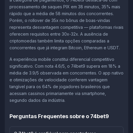
processamento de saques PIX em 38 minutos, 35% mais
rápido que a média de 58 minutos dos concorrentes.
Porém, o rollover de 35x no bônus de boas-vindas
representa desvantagem competitiva — plataformas rivais
oferecem requisitos entre 30x-32x. A ausência de
criptomoedas também limita opções comparadas a
concorrentes que já integram Bitcoin, Ethereum e USDT.
A experiência mobile constitui diferencial competitivo
significativo. Com nota 4.6/5, o 74bet9 supera em 18% a
média de 3.9/5 observada em concorrentes. O app nativo
e otimizações de velocidade conferem vantagem
tangível para os 64% de jogadores brasileiros que
acessam cassinos primariamente via smartphone,
segundo dados da indústria.
Perguntas Frequentes sobre o 74bet9