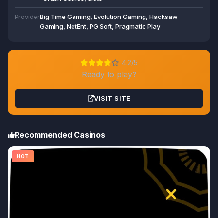
Provider
Big Time Gaming, Evolution Gaming, Hacksaw
Gaming, NetEnt, PG Soft, Pragmatic Play
4.2/5
Ready to play?
VISIT SITE
Recommended Casinos
HOT