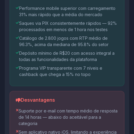
Performance mobile superior com carregamento
31% mais rápido que a média do mercado
Saques via PIX consistentemente rápidos — 92%
processados em menos de 1 hora nos testes
Catálogo de 2.800 jogos com RTP médio de
96.3%, acima da mediana de 95.8% do setor
Depósito mínimo de R$20 com acesso integral a
todas as funcionalidades da plataforma
Programa VIP transparente com 7 níveis e
cashback que chega a 15% no topo
Desvantagens
Suporte por e-mail com tempo médio de resposta
de 14 horas — abaixo do aceitável para a
categoria
Sem aplicativo nativo iOS, limitando a experiência