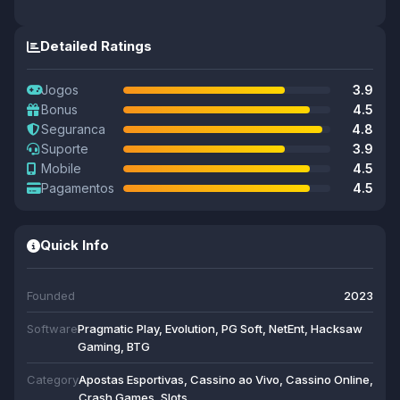
Detailed Ratings
Jogos
3.9
Bonus
4.5
Seguranca
4.8
Suporte
3.9
Mobile
4.5
Pagamentos
4.5
Quick Info
Founded
2023
Software
Pragmatic Play, Evolution, PG Soft, NetEnt, Hacksaw
Gaming, BTG
Category
Apostas Esportivas, Cassino ao Vivo, Cassino Online,
Crash Games, Slots