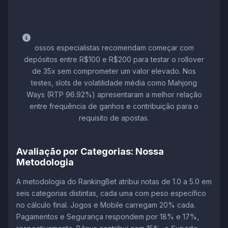
ossos especialistas recomendam começar com
depósitos entre R$100 e R$200 para testar o rollover
de 35x sem comprometer um valor elevado. Nos
testes, slots de volatilidade média como Mahjong
Ways (RTP 96.92%) apresentaram a melhor relação
entre frequência de ganhos e contribuição para o
requisito de apostas.
Avaliação por Categorias: Nossa
Metodologia
A metodologia do RankingBet atribui notas de 1.0 a 5.0 em
seis categorias distintas, cada uma com peso específico
no cálculo final. Jogos e Mobile carregam 20% cada.
Pagamentos e Segurança respondem por 18% e 17%,