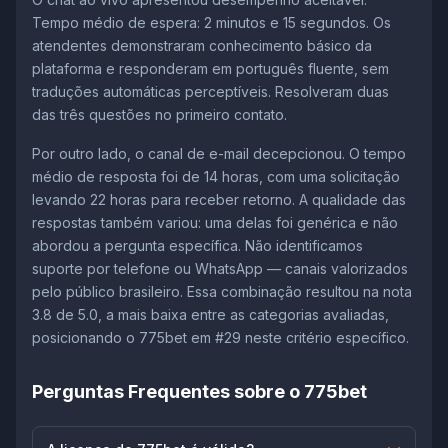
Tempo médio de espera: 2 minutos e 15 segundos. Os
atendentes demonstraram conhecimento básico da
plataforma e responderam em português fluente, sem
traduções automáticas perceptíveis. Resolveram duas
das três questões no primeiro contato.
Por outro lado, o canal de e-mail decepcionou. O tempo
médio de resposta foi de 14 horas, com uma solicitação
levando 22 horas para receber retorno. A qualidade das
respostas também variou: uma delas foi genérica e não
abordou a pergunta específica. Não identificamos
suporte por telefone ou WhatsApp — canais valorizados
pelo público brasileiro. Essa combinação resultou na nota
3.8 de 5.0, a mais baixa entre as categorias avaliadas,
posicionando o 775bet em #29 neste critério específico.
Perguntas Frequentes sobre o 775bet