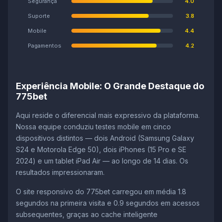
Segurança
4.0
Suporte
3.8
Mobile
4.4
Pagamentos
4.2
Experiência Mobile: O Grande Destaque do
775bet
Aqui reside o diferencial mais expressivo da plataforma.
Nossa equipe conduziu testes mobile em cinco
dispositivos distintos — dois Android (Samsung Galaxy
S24 e Motorola Edge 50), dois iPhones (15 Pro e SE
2024) e um tablet iPad Air — ao longo de 14 dias. Os
resultados impressionaram.
O site responsivo do 775bet carregou em média 1.8
segundos na primeira visita e 0.9 segundos em acessos
subsequentes, graças ao cache inteligente