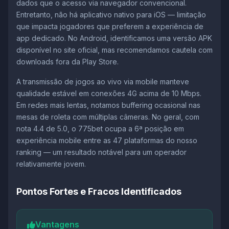
dados que o acesso via navegador convencional.
Entretanto, não há aplicativo nativo para iOS — limitação
que impacta jogadores que preferem a experiência de
app dedicado. No Android, identificamos uma versão APK
disponível no site oficial, mas recomendamos cautela com
downloads fora da Play Store.
A transmissão de jogos ao vivo via mobile manteve
qualidade estável em conexões 4G acima de 10 Mbps.
Em redes mais lentas, notamos buffering ocasional nas
mesas de roleta com múltiplas câmeras. No geral, com
nota 4.4 de 5.0, o 775bet ocupa a 6ª posição em
experiência mobile entre as 47 plataformas do nosso
ranking — um resultado notável para um operador
relativamente jovem.
Pontos Fortes e Fracos Identificados
Vantagens