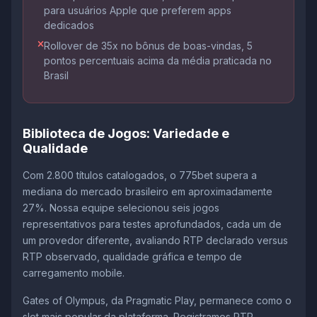
para usuários Apple que preferem apps
dedicados
Rollover de 35x no bônus de boas-vindas, 5
pontos percentuais acima da média praticada no
Brasil
Biblioteca de Jogos: Variedade e
Qualidade
Com 2.800 títulos catalogados, o 775bet supera a
mediana do mercado brasileiro em aproximadamente
27%. Nossa equipe selecionou seis jogos
representativos para testes aprofundados, cada um de
um provedor diferente, avaliando RTP declarado versus
RTP observado, qualidade gráfica e tempo de
carregamento mobile.
Gates of Olympus, da Pragmatic Play, permanece como o
slot mais popular da plataforma. Registramos RTP