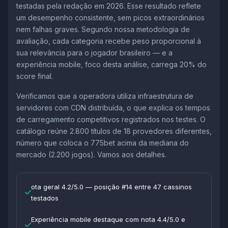
testadas pela redação em 2026. Esse resultado reflete
um desempenho consistente, sem picos extraordinários
nem falhas graves. Segundo nossa metodologia de
avaliação, cada categoria recebe peso proporcional à
sua relevância para o jogador brasileiro — e a
experiência mobile, foco desta análise, carrega 20% do
score final.
Verificamos que a operadora utiliza infraestrutura de
servidores com CDN distribuída, o que explica os tempos
de carregamento competitivos registrados nos testes. O
catálogo reúne 2.800 títulos de 18 provedores diferentes,
número que coloca o 775bet acima da mediana do
mercado (2.200 jogos). Vamos aos detalhes.
ota geral 4.2/5.0 — posição #14 entre 47 cassinos
testados
Experiência mobile destaque com nota 4.4/5.0 e