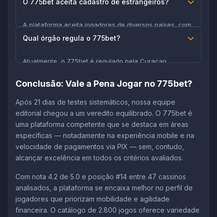
com qualquer operador.
O 775bet aceita cadastro de estrangeiros?
jogadores casuais, isso pode ser desafiador. Avalie seu
redefinição será enviado em até 5 minutos. Nos testes,
volume de jogo antes de ativar a promoção.
o processo funcionou sem falhas. Caso não receba o
A plataforma aceita jogadores de diversos países, com
e-mail, verifique a pasta de spam ou entre em contato
foco principal no mercado brasileiro e latino-
Qual órgão regula o 775bet?
com o suporte via chat ao vivo.
americano. É necessário fornecer documento de
identificação válido durante o processo de KYC.
Atualmente, o 775bet é regulado pela Curaçao
Residentes em jurisdições onde jogos de azar online
eGaming Authority sob licença nº 365/JAZ. No Brasil, a
são proibidos não poderão completar o cadastro.
Conclusão: Vale a Pena Jogar no 775bet?
regulamentação de apostas online está sob
responsabilidade da Secretaria de Prêmios e Apostas
Após 21 dias de testes sistemáticos, nossa equipe
(SPA), vinculada ao Ministério da Fazenda, conforme
editorial chegou a um veredito equilibrado. O 775bet é
estabelecido pela Lei 14.790/2023. Recomendamos
uma plataforma competente que se destaca em áreas
verificar periodicamente se a operadora obtém licença
específicas — notadamente na experiência mobile e na
brasileira.
velocidade de pagamentos via PIX — sem, contudo,
alcançar excelência em todos os critérios avaliados.
Com nota 4.2 de 5.0 e posição #14 entre 47 cassinos
analisados, a plataforma se encaixa melhor no perfil de
jogadores que priorizam mobilidade e agilidade
financeira. O catálogo de 2.800 jogos oferece variedade