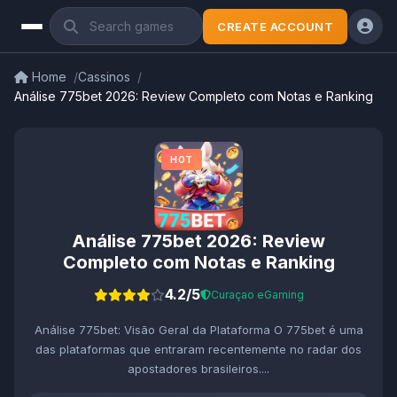
CREATE ACCOUNT
Home
Cassinos
Análise 775bet 2026: Review Completo com Notas e Ranking
HOT
Análise 775bet 2026: Review
Completo com Notas e Ranking
4.2/5
Curaçao eGaming
Análise 775bet: Visão Geral da Plataforma O 775bet é uma
das plataformas que entraram recentemente no radar dos
apostadores brasileiros....