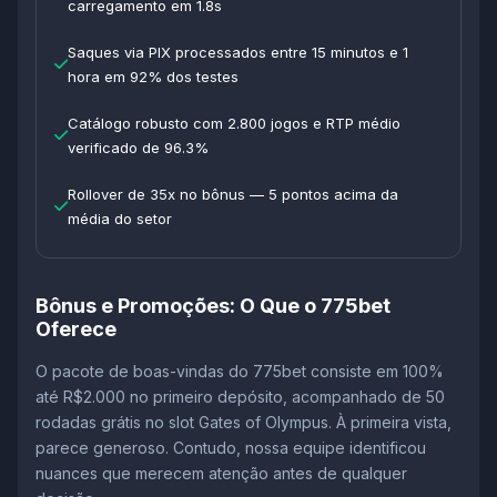
carregamento em 1.8s
Saques via PIX processados entre 15 minutos e 1
hora em 92% dos testes
Catálogo robusto com 2.800 jogos e RTP médio
verificado de 96.3%
Rollover de 35x no bônus — 5 pontos acima da
média do setor
Bônus e Promoções: O Que o 775bet
Oferece
O pacote de boas-vindas do 775bet consiste em 100%
até R$2.000 no primeiro depósito, acompanhado de 50
rodadas grátis no slot Gates of Olympus. À primeira vista,
parece generoso. Contudo, nossa equipe identificou
nuances que merecem atenção antes de qualquer