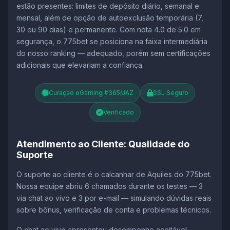
estão presentes: limites de depósito diário, semanal e
mensal, além de opção de autoexclusão temporária (7,
30 ou 90 dias) e permanente. Com nota 4.0 de 5.0 em
segurança, o 775bet se posiciona na faixa intermediária
do nosso ranking — adequado, porém sem certificações
adicionais que elevariam a confiança.
Curaçao eGaming #365/JAZ
SSL Seguro
Verificado
Atendimento ao Cliente: Qualidade do
Suporte
O suporte ao cliente é o calcanhar de Aquiles do 775bet.
Nossa equipe abriu 6 chamados durante os testes — 3
via chat ao vivo e 3 por e-mail — simulando dúvidas reais
sobre bônus, verificação de conta e problemas técnicos.
O chat ao vivo apresentou desempenho aceitável.