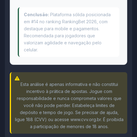
Conclusão:
Plataforma sólida posicionada
em #14 no ranking RankingBet 2026, com
destaque para mobile e pagamentos.
Recomendada para jogadores que
valorizam agilidade e navegação pelo
celular.
Esta análise é apenas informativa e não constitui
incentivo à prática de apostas. Jogue com
responsabilidade e nunca comprometa valores que
você não pode perder. Estabeleça limites de
depósito e tempo de jogo. Se precisar de ajuda,
ligue 188 (CVV) ou acesse www.cvv.org.br. É proibida
a participação de menores de 18 anos.