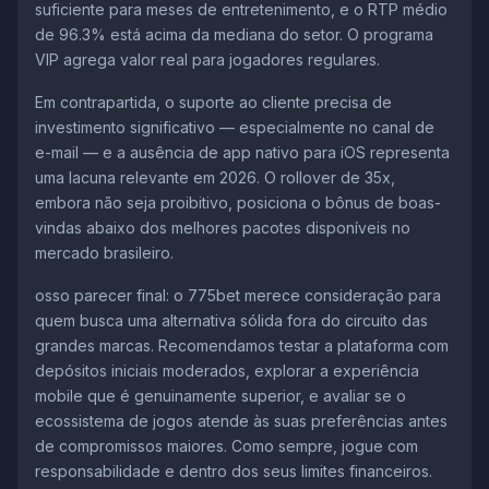
suficiente para meses de entretenimento, e o RTP médio
de 96.3% está acima da mediana do setor. O programa
VIP agrega valor real para jogadores regulares.
Em contrapartida, o suporte ao cliente precisa de
investimento significativo — especialmente no canal de
e-mail — e a ausência de app nativo para iOS representa
uma lacuna relevante em 2026. O rollover de 35x,
embora não seja proibitivo, posiciona o bônus de boas-
vindas abaixo dos melhores pacotes disponíveis no
mercado brasileiro.
osso parecer final: o 775bet merece consideração para
quem busca uma alternativa sólida fora do circuito das
grandes marcas. Recomendamos testar a plataforma com
depósitos iniciais moderados, explorar a experiência
mobile que é genuinamente superior, e avaliar se o
ecossistema de jogos atende às suas preferências antes
de compromissos maiores. Como sempre, jogue com
responsabilidade e dentro dos seus limites financeiros.