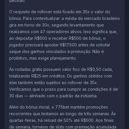
decisão.
O requisito de rollover está fixado em 35x o valor do
bônus. Para contextualizar: a média do mercado brasileiro
gira em torno de 30x, segundo levantamento que
realizamos com 47 operadores ativos. Isso significa que,
ao depositar R$500 e receber R$500 de bônus, o
jogador precisará apostar R$17.500 antes de solicitar
saque dos ganhos vinculados à promoção. Não é
proibitivo, mas exige planejamento.
As rodadas grátis possuem valor fixo de R$0,50 cada,
totalizando R$25 em créditos. Os ganhos obtidos com
elas também estão sujeitos ao rollover de 35x.
Verificamos que o prazo para cumprir as condições é de
30 dias — alinhado com o padrão da indústria.
Além do bônus inicial, o 775bet mantém promoções
recorrentes que testamos ao longo de três semanas. Às
quartas-feiras, há reload de 50% até R$500. Aos finais
de semana, torneios de slots com premiação acumulada