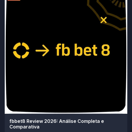
fbbet8 Review 2026: Análise Completa e
Comparativa