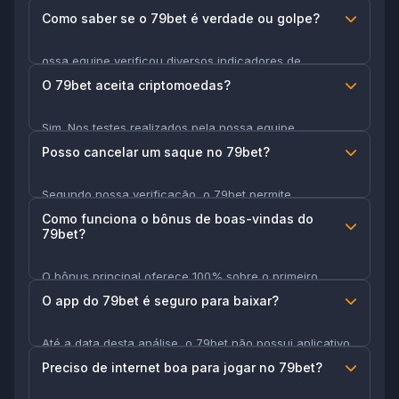
Como saber se o 79bet é verdade ou golpe?
ossa equipe verificou diversos indicadores de
legitimidade durante a análise. A plataforma possui
O 79bet aceita criptomoedas?
licença ativa de Curaçao eGaming (365/JAZ),
verificável no site do regulador. Realizamos 8 saques
Sim. Nos testes realizados pela nossa equipe,
reais, todos processados dentro do prazo informado. O
verificamos que o 79bet aceita Bitcoin, Ethereum e
Posso cancelar um saque no 79bet?
site utiliza criptografia SSL de 256 bits e possui políticas
USDT (Tether) tanto para depósitos quanto para
de jogo responsável funcionais. Contudo,
saques. Os depósitos em cripto são processados em 10
Segundo nossa verificação, o 79bet permite
recomendamos cautela: a ausência de licença
a 30 minutos após confirmação na blockchain,
cancelamento de saques apenas enquanto o status
brasileira definitiva da SIGAP é um fator que deve ser
Como funciona o bônus de boas-vindas do
enquanto saques levam de 1 a 2 horas. O depósito
permanece como “pendente” no painel do usuário.
79bet?
considerado. Verifique sempre se o endereço
mínimo em criptomoedas equivale a R$50.
Uma vez que o processamento é iniciado — o que
acessado é o oficial e nunca compartilhe senhas com
ocorre rapidamente via PIX — o cancelamento não é
terceiros.
O bônus principal oferece 100% sobre o primeiro
mais possível. Nossos especialistas recomendam
depósito até R$2.000, mais 50 rodadas grátis no slot
O app do 79bet é seguro para baixar?
confirmar o valor antes de solicitar a retirada para
The Dog House. O requisito de rollover é de 30x o valor
evitar transtornos.
do bônus — ou seja, um bônus de R$500 exige
Até a data desta análise, o 79bet não possui aplicativo
R$15.000 em apostas para liberação. O prazo para
nativo nas lojas oficiais (Google Play ou App Store). A
Preciso de internet boa para jogar no 79bet?
cumprir essa condição é de 14 dias. Slots contribuem
plataforma funciona exclusivamente via navegador
100% para o rollover, enquanto jogos de mesa