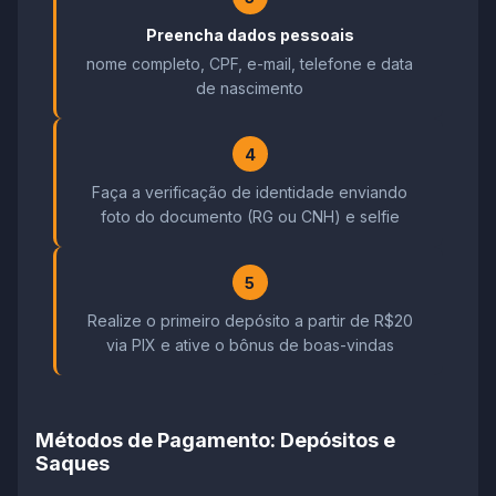
Preencha dados pessoais
nome completo, CPF, e-mail, telefone e data
de nascimento
4
Faça a verificação de identidade enviando
foto do documento (RG ou CNH) e selfie
5
Realize o primeiro depósito a partir de R$20
via PIX e ative o bônus de boas-vindas
Métodos de Pagamento: Depósitos e
Saques