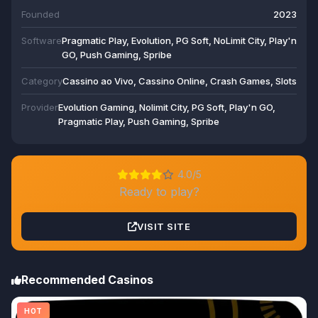
Founded
2023
Software
Pragmatic Play, Evolution, PG Soft, NoLimit City, Play'n
GO, Push Gaming, Spribe
Category
Cassino ao Vivo, Cassino Online, Crash Games, Slots
Provider
Evolution Gaming, Nolimit City, PG Soft, Play'n GO,
Pragmatic Play, Push Gaming, Spribe
4.0/5
Ready to play?
VISIT SITE
Recommended Casinos
HOT