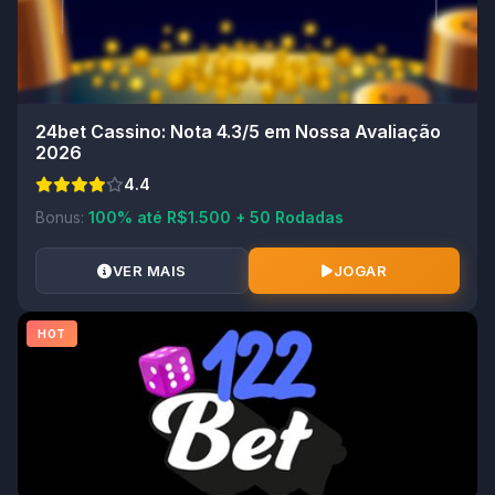
24bet Cassino: Nota 4.3/5 em Nossa Avaliação
2026
4.4
Bonus:
100% até R$1.500 + 50 Rodadas
VER MAIS
JOGAR
HOT