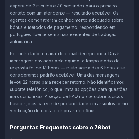
espera de 2 minutos e 40 segundos para o primeiro
contato com um atendente — resultado aceitável. Os
agentes demonstraram conhecimento adequado sobre
bônus e métodos de pagamento, respondendo em
português fluente sem sinais evidentes de tradução
automática.
Por outro lado, o canal de e-mail decepcionou. Das 5
mensagens enviadas pela equipe, o tempo médio de
resposta foi de 14 horas — muito acima das 6 horas que
consideramos padrão aceitável. Uma das mensagens
levou 22 horas para receber retorno. Não identificamos
suporte telefônico, o que limita as opções para questões
mais complexas. A seção de FAQ no site cobre tópicos
básicos, mas carece de profundidade em assuntos como
verificação de conta e disputas de bônus.
Perguntas Frequentes sobre o 79bet