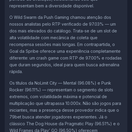
representam bem a diversidade disponível.
O Wild Swarm da Push Gaming chamou atenção dos
nossos analistas pelo RTP verificado de 97.03% — um
dos mais elevados do catálogo. Trata-se de um slot de
alta volatilidade com mecânica de coleta que
recompensa sessões mais longas. Em contrapartida, o
Goal da Spribe oferece uma experiência completamente
diferente: um crash game com RTP de 97.00% e rodadas
que duram segundos, ideal para quem busca adrenalina
rápida.
Os títulos da NoLimit City — Mental (96.08%) e Punk
Rocker (96.11%) — representam o segmento de slots
extremos, com volatilidade máxima e potencial de
multiplicação que ultrapassa 10.000x. Não são jogos para
iniciantes, mas a presença desse provedor indica que o
79bet busca atender jogadores experientes. Já o
clássico The Dog House da Pragmatic Play (96.51%) e o
Wild Frames da Play’ GO (96.50%) oferecem