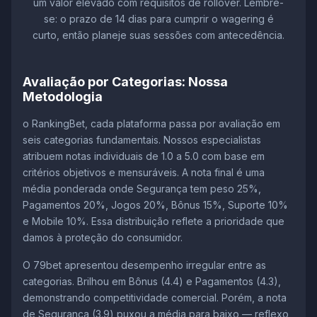
um valor elevado com requisitos de rollover. Lembre-
se: o prazo de 14 dias para cumprir o wagering é
curto, então planeje suas sessões com antecedência.
Avaliação por Categorias: Nossa
Metodologia
o RankingBet, cada plataforma passa por avaliação em
seis categorias fundamentais. Nossos especialistas
atribuem notas individuais de 1.0 a 5.0 com base em
critérios objetivos e mensuráveis. A nota final é uma
média ponderada onde Segurança tem peso 25%,
Pagamentos 20%, Jogos 20%, Bônus 15%, Suporte 10%
e Mobile 10%. Essa distribuição reflete a prioridade que
damos à proteção do consumidor.
O 79bet apresentou desempenho irregular entre as
categorias. Brilhou em Bônus (4.4) e Pagamentos (4.3),
demonstrando competitividade comercial. Porém, a nota
de Segurança (3.9) puxou a média para baixo — reflexo