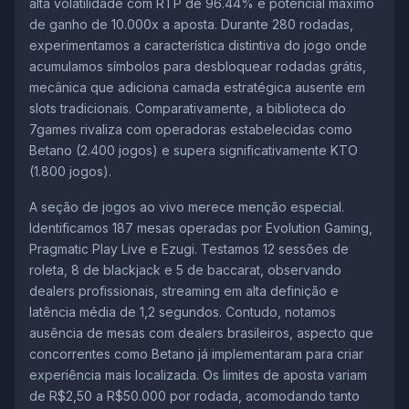
alta volatilidade com RTP de 96.44% e potencial máximo
de ganho de 10.000x a aposta. Durante 280 rodadas,
experimentamos a característica distintiva do jogo onde
acumulamos símbolos para desbloquear rodadas grátis,
mecânica que adiciona camada estratégica ausente em
slots tradicionais. Comparativamente, a biblioteca do
7games rivaliza com operadoras estabelecidas como
Betano (2.400 jogos) e supera significativamente KTO
(1.800 jogos).
A seção de jogos ao vivo merece menção especial.
Identificamos 187 mesas operadas por Evolution Gaming,
Pragmatic Play Live e Ezugi. Testamos 12 sessões de
roleta, 8 de blackjack e 5 de baccarat, observando
dealers profissionais, streaming em alta definição e
latência média de 1,2 segundos. Contudo, notamos
ausência de mesas com dealers brasileiros, aspecto que
concorrentes como Betano já implementaram para criar
experiência mais localizada. Os limites de aposta variam
de R$2,50 a R$50.000 por rodada, acomodando tanto