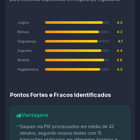
Jogos
4.5
Bônus
4.2
Segurança
4.1
Suporte
4.4
Mobile
4.6
Pagamentos
4.3
Pontos Fortes e Fracos Identificados
Vantagens
Saques via PIX processados em média de 42
minutos, segundo nossos testes com 15
transações realizadas em diferentes horários e