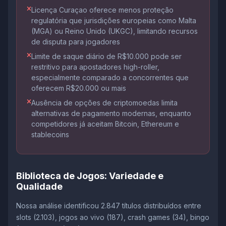
Licença Curaçao oferece menos proteção
regulatória que jurisdições europeias como Malta
(MGA) ou Reino Unido (UKGC), limitando recursos
de disputa para jogadores
Limite de saque diário de R$10.000 pode ser
restritivo para apostadores high-roller,
especialmente comparado a concorrentes que
oferecem R$20.000 ou mais
Ausência de opções de criptomoedas limita
alternativas de pagamento modernas, enquanto
competidores já aceitam Bitcoin, Ethereum e
stablecoins
Biblioteca de Jogos: Variedade e
Qualidade
Nossa análise identificou 2.847 títulos distribuídos entre
slots (2.103), jogos ao vivo (187), crash games (34), bingo