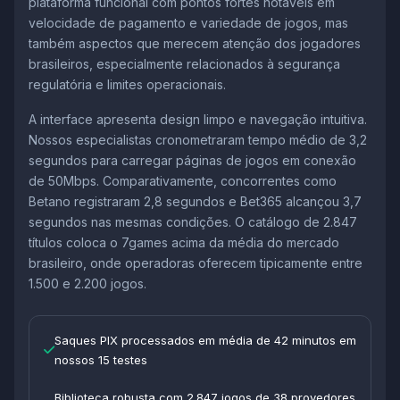
plataforma funcional com pontos fortes notáveis em
velocidade de pagamento e variedade de jogos, mas
também aspectos que merecem atenção dos jogadores
brasileiros, especialmente relacionados à segurança
regulatória e limites operacionais.
A interface apresenta design limpo e navegação intuitiva.
Nossos especialistas cronometraram tempo médio de 3,2
segundos para carregar páginas de jogos em conexão
de 50Mbps. Comparativamente, concorrentes como
Betano registraram 2,8 segundos e Bet365 alcançou 3,7
segundos nas mesmas condições. O catálogo de 2.847
títulos coloca o 7games acima da média do mercado
brasileiro, onde operadoras oferecem tipicamente entre
1.500 e 2.200 jogos.
Saques PIX processados em média de 42 minutos em
nossos 15 testes
Biblioteca robusta com 2.847 jogos de 38 provedores