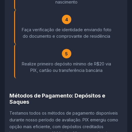
nascimento
4
Faça verificação de identidade enviando foto
do documento e comprovante de residência
5
Realize primeiro depósito mínimo de R$20 via
PIX, cartão ou transferência bancária
Métodos de Pagamento: Depósitos e
Saques
Testamos todos os métodos de pagamento disponíveis
durante nosso período de avaliação. PIX emergiu como
opção mais eficiente, com depósitos creditados