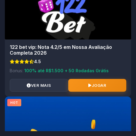
122 bet vip: Nota 4.2/5 em Nossa Avaliação
Completa 2026
4.5
Bonus:
100% até R$1.500 + 50 Rodadas Grátis
VER MAIS
JOGAR
HOT