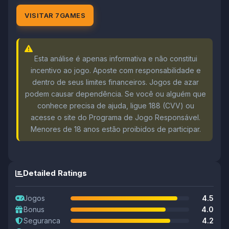
VISITAR 7GAMES
Esta análise é apenas informativa e não constitui
incentivo ao jogo. Aposte com responsabilidade e
dentro de seus limites financeiros. Jogos de azar
podem causar dependência. Se você ou alguém que
conhece precisa de ajuda, ligue 188 (CVV) ou
acesse o site do Programa de Jogo Responsável.
Menores de 18 anos estão proibidos de participar.
Detailed Ratings
Jogos
4.5
Bonus
4.0
Seguranca
4.2