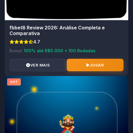
fbbet8 Review 2026: Análise Completa e
Comparativa
4.7
Bonus:
100% até R$5.000 + 100 Rodadas
VER MAIS
JOGAR
HOT