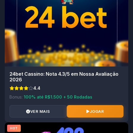
24bet Cassino: Nota 4.3/5 em Nossa Avaliação
2026
4.4
Bonus:
100% até R$1.500 + 50 Rodadas
VER MAIS
JOGAR
HOT