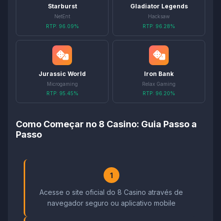
Starburst
Gladiator Legends
NetEnt
Hacksaw
RTP: 96.09%
RTP: 96.28%
Jurassic World
Iron Bank
Microgaming
Relax Gaming
RTP: 95.45%
RTP: 96.20%
Como Começar no 8 Casino: Guia Passo a
Passo
1
Acesse o site oficial do 8 Casino através de
navegador seguro ou aplicativo mobile