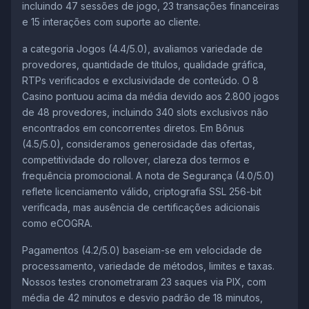
incluindo 47 sessões de jogo, 23 transações financeiras
e 15 interações com suporte ao cliente.
a categoria Jogos (4.4/5.0), avaliamos variedade de
provedores, quantidade de títulos, qualidade gráfica,
RTPs verificados e exclusividade de conteúdo. O 8
Casino pontuou acima da média devido aos 2.800 jogos
de 48 provedores, incluindo 340 slots exclusivos não
encontrados em concorrentes diretos. Em Bônus
(4.5/5.0), consideramos generosidade das ofertas,
competitividade do rollover, clareza dos termos e
frequência promocional. A nota de Segurança (4.0/5.0)
reflete licenciamento válido, criptografia SSL 256-bit
verificada, mas ausência de certificações adicionais
como eCOGRA.
Pagamentos (4.2/5.0) baseiam-se em velocidade de
processamento, variedade de métodos, limites e taxas.
Nossos testes cronometraram 23 saques via PIX, com
média de 42 minutos e desvio padrão de 18 minutos,