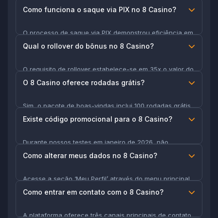
de saque estabelece-se em R$10.000, valor que pode
Como funciona o saque via PIX no 8 Casino?
ser restritivo para apostadores de alto volume. Limites
semanais alcançam R$50.000 e mensais R$200.000,
O processo de saque via PIX demonstrou eficiência em
adequados para 95% dos jogadores segundo nossa
nossos testes. Acesse a seção ‘Caixa’ no menu
Qual o rollover do bônus no 8 Casino?
análise demográfica. Membros VIP nos níveis Platinum e
principal, selecione ‘Sacar’ e escolha PIX como método.
Diamond negociam limites personalizados com
Insira o valor desejado (mínimo R$20) e sua chave PIX
O requisito de rollover estabelece-se em 35x o valor do
gerentes de conta dedicados, podendo alcançar
cadastrada (CPF, e-mail, telefone ou chave aleatória).
bônus recebido, aproximadamente 12% abaixo da
R$100.000 mensais. Estes limites aplicam-se
O 8 Casino oferece rodadas grátis?
Confirme a transação e aguarde processamento. Em
média do mercado de 40-45x. Por exemplo, um bônus
independentemente do método de saque utilizado.
nossos 23 testes, o tempo médio foi de 42 minutos,
de R$1.000 exige apostas totais de R$35.000 antes da
Sim, o pacote de boas-vindas inclui 100 rodadas grátis
com 95% dos saques concluídos em menos de 1 hora.
liberação para saque. Slots contribuem 100% para o
distribuídas em dois momentos: 50 rodadas no primeiro
Primeiro saque exige verificação de identidade prévia,
Existe código promocional para o 8 Casino?
rollover, enquanto jogos de mesa como blackjack e
depósito (Fortune Ox) e 50 rodadas no terceiro
processo que levou 18 horas em nossa experiência.
roleta contribuem apenas 10%. Crash games
depósito. Verificamos que as rodadas creditam
Saques subsequentes processam automaticamente
Durante nossos testes em janeiro de 2026, não
contribuem 50%. Durante nossos testes, completamos
automaticamente após confirmação do depósito, com
sem aprovação manual.
identificamos códigos promocionais ativos obrigatórios
o rollover de R$500 em 12 dias jogando slots com RTP
Como alterar meus dados no 8 Casino?
validade de 7 dias. Ganhos das rodadas grátis
para ativação do bônus de boas-vindas. O pacote ativa
acima de 96.5%. O prazo de validade de 30 dias
convertem-se em bônus com rollover de 35x.
automaticamente no primeiro depósito sem
oferece tempo razoável para jogadores regulares,
Acesse a seção ‘Meu Perfil’ através do menu principal
Promoções semanais frequentemente oferecem
necessidade de inserir códigos. Entretanto, a
embora apostadores casuais possam encontrar
após fazer login. Informações como e-mail, telefone e
rodadas adicionais em slots específicos, geralmente às
Como entrar em contato com o 8 Casino?
plataforma ocasionalmente distribui códigos exclusivos
dificuldade.
endereço podem ser atualizadas diretamente pelo
quartas-feiras. Durante nosso período de teste,
através de newsletters e redes sociais para promoções
jogador. Dados sensíveis como nome completo, CPF e
recebemos 30 rodadas grátis extras em Lucky Neko
A plataforma oferece três canais principais de contato.
especiais. Recomendamos inscrever-se na lista de e-