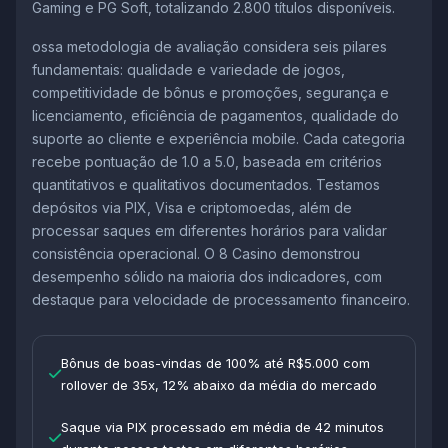
Gaming e PG Soft, totalizando 2.800 títulos disponíveis.
ossa metodologia de avaliação considera seis pilares
fundamentais: qualidade e variedade de jogos,
competitividade de bônus e promoções, segurança e
licenciamento, eficiência de pagamentos, qualidade do
suporte ao cliente e experiência mobile. Cada categoria
recebe pontuação de 1.0 a 5.0, baseada em critérios
quantitativos e qualitativos documentados. Testamos
depósitos via PIX, Visa e criptomoedas, além de
processar saques em diferentes horários para validar
consistência operacional. O 8 Casino demonstrou
desempenho sólido na maioria dos indicadores, com
destaque para velocidade de processamento financeiro.
Bônus de boas-vindas de 100% até R$5.000 com
rollover de 35x, 12% abaixo da média do mercado
Saque via PIX processado em média de 42 minutos