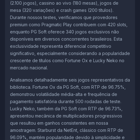
(2.100 jogos), cassino ao vivo (180 mesas), jogos de
mesa (320 variações) e crash games (200 títulos).
Durante nossos testes, verificamos que provedores
premium como Pragmatic Play contribuem com 420 slots,
enquanto PG Soft oferece 340 jogos exclusivos não
disponíveis em diversos concorrentes brasileiros. Esta
exclusividade representa diferencial competitivo
significativo, especialmente considerando a popularidade
crescente de títulos como Fortune Ox e Lucky Neko no
mercado nacional.
Analisamos detalhadamente seis jogos representativos da
biblioteca. Fortune Ox da PG Soft, com RTP de 96.75%,
demonstrou volatilidade média-alta e frequência de
pagamento satisfatória durante 500 rodadas de teste.
Lucky Neko, também da PG Soft com RTP de 96.73%,
apresentou mecânica de multiplicadores progressivos
que resultou em ganhos consistentes em nossa
amostragem. Starburst da NetEnt, clássico com RTP de
96.09%, mantém popularidade devido à simplicidade e