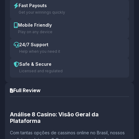
Fast Payouts
Get your winnings quickly
Mobile Friendly
Play on any device
24/7 Support
Help when you need it
Safe & Secure
Licensed and regulated
Full Review
Análise 8 Casino: Visão Geral da
Plataforma
Com tantas opções de cassinos online no Brasil, nossos