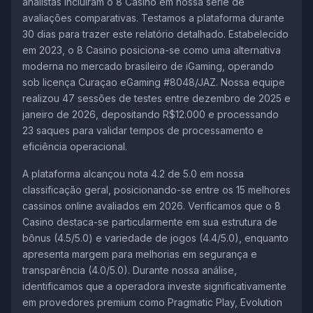
analistas incluíram o 8 Casino em nossa série de
avaliações comparativas. Testamos a plataforma durante
30 dias para trazer este relatório detalhado. Estabelecido
em 2023, o 8 Casino posiciona-se como uma alternativa
moderna no mercado brasileiro de iGaming, operando
sob licença Curaçao eGaming #8048/JAZ. Nossa equipe
realizou 47 sessões de testes entre dezembro de 2025 e
janeiro de 2026, depositando R$12.000 e processando
23 saques para validar tempos de processamento e
eficiência operacional.
A plataforma alcançou nota 4.2 de 5.0 em nossa
classificação geral, posicionando-se entre os 15 melhores
cassinos online avaliados em 2026. Verificamos que o 8
Casino destaca-se particularmente em sua estrutura de
bônus (4.5/5.0) e variedade de jogos (4.4/5.0), enquanto
apresenta margem para melhorias em segurança e
transparência (4.0/5.0). Durante nossa análise,
identificamos que a operadora investe significativamente
em provedores premium como Pragmatic Play, Evolution