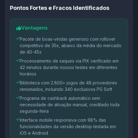
Pontos Fortes e Fracos Identificados
Vantagens
Pacote de boas-vindas generoso com rollover
competitivo de 35x, abaixo da média do mercado
de 40-45x
Processamento de saques via PIX verificado em
42 minutos durante nossos testes em diferentes
horários
Biblioteca com 2.800+ jogos de 48 provedores
renomados, incluindo 340 exclusivos PG Soft
Programa de cashback automático sem
necessidade de ativação manual, creditado toda
segunda-feira
Interface mobile responsiva com 98% das
funcionalidades da versão desktop testada em
iOS e Android