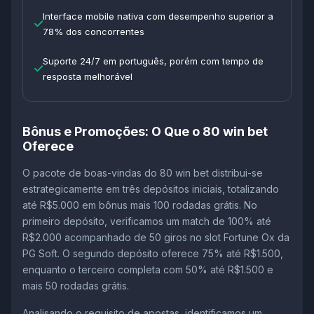
Interface mobile nativa com desempenho superior a
78% dos concorrentes
Suporte 24/7 em português, porém com tempo de
resposta melhorável
Bônus e Promoções: O Que o 80 win bet
Oferece
O pacote de boas-vindas do 80 win bet distribui-se
estrategicamente em três depósitos iniciais, totalizando
até R$5.000 em bônus mais 100 rodadas grátis. No
primeiro depósito, verificamos um match de 100% até
R$2.000 acompanhado de 50 giros no slot Fortune Ox da
PG Soft. O segundo depósito oferece 75% até R$1.500,
enquanto o terceiro completa com 50% até R$1.500 e
mais 50 rodadas grátis.
Analisando o requisito de apostas, identificamos um