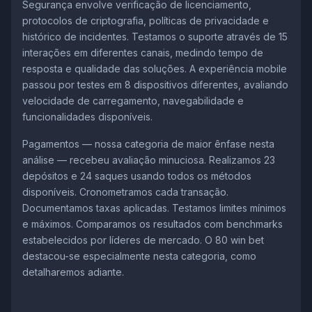
Segurança envolve verificação de licenciamento,
protocolos de criptografia, políticas de privacidade e
histórico de incidentes. Testamos o suporte através de 15
interações em diferentes canais, medindo tempo de
resposta e qualidade das soluções. A experiência mobile
passou por testes em 8 dispositivos diferentes, avaliando
velocidade de carregamento, navegabilidade e
funcionalidades disponíveis.
Pagamentos — nossa categoria de maior ênfase nesta
análise — recebeu avaliação minuciosa. Realizamos 23
depósitos e 24 saques usando todos os métodos
disponíveis. Cronometramos cada transação.
Documentamos taxas aplicadas. Testamos limites mínimos
e máximos. Comparamos os resultados com benchmarks
estabelecidos por líderes de mercado. O 80 win bet
destacou-se especialmente nesta categoria, como
detalharemos adiante.