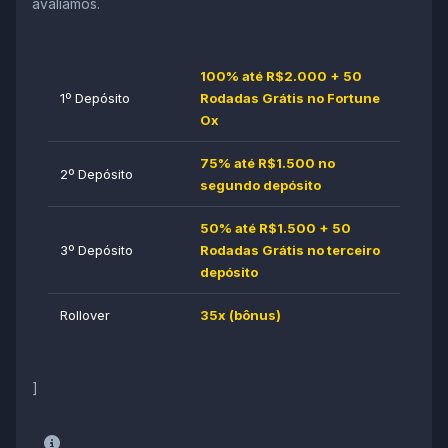
avaliamos.
100% até R$2.000 + 50
1º Depósito
Rodadas Grátis no Fortune
Ox
75% até R$1.500 no
2º Depósito
segundo depósito
50% até R$1.500 + 50
3º Depósito
Rodadas Grátis no terceiro
depósito
Rollover
35x (bônus)
]