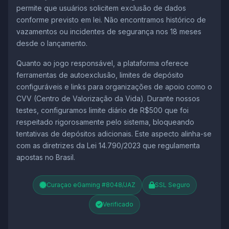
permite que usuários solicitem exclusão de dados
conforme previsto em lei. Não encontramos histórico de
vazamentos ou incidentes de segurança nos 18 meses
desde o lançamento.
Quanto ao jogo responsável, a plataforma oferece
ferramentas de autoexclusão, limites de depósito
configuráveis e links para organizações de apoio como o
CVV (Centro de Valorização da Vida). Durante nossos
testes, configuramos limite diário de R$500 que foi
respeitado rigorosamente pelo sistema, bloqueando
tentativas de depósitos adicionais. Este aspecto alinha-se
com as diretrizes da Lei 14.790/2023 que regulamenta
apostas no Brasil.
Curaçao eGaming #8048/JAZ
SSL Seguro
Verificado