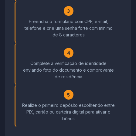
3
Preencha o formulário com CPF, e-mail,
telefone e crie uma senha forte com mínimo
de 8 caracteres
4
Complete a verificação de identidade
enviando foto do documento e comprovante
de residência
5
Realize o primeiro depósito escolhendo entre
PIX, cartão ou carteira digital para ativar o
bônus