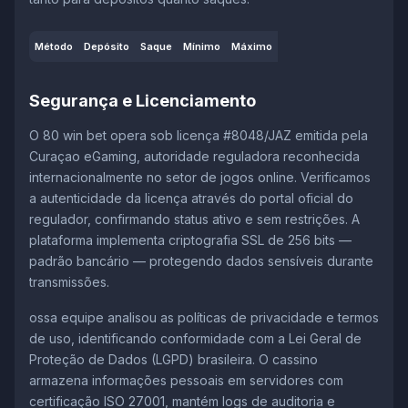
Método
Depósito
Saque
Mínimo
Máximo
Segurança e Licenciamento
O 80 win bet opera sob licença #8048/JAZ emitida pela
Curaçao eGaming, autoridade reguladora reconhecida
internacionalmente no setor de jogos online. Verificamos
a autenticidade da licença através do portal oficial do
regulador, confirmando status ativo e sem restrições. A
plataforma implementa criptografia SSL de 256 bits —
padrão bancário — protegendo dados sensíveis durante
transmissões.
ossa equipe analisou as políticas de privacidade e termos
de uso, identificando conformidade com a Lei Geral de
Proteção de Dados (LGPD) brasileira. O cassino
armazena informações pessoais em servidores com
certificação ISO 27001, mantém logs de auditoria e