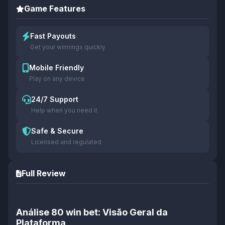
Game Features
Fast Payouts
Get your winnings quickly
Mobile Friendly
Play on any device
24/7 Support
Help when you need it
Safe & Secure
Licensed and regulated
Full Review
Análise 80 win bet: Visão Geral da
Plataforma