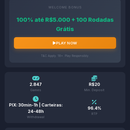
WELCOME BONUS
100% até R$5.000 + 100 Rodadas
Grátis
PLAY NOW
T&C Apply. 18+. Play Responsibly.
2.847
R$20
Games
Min. Deposit
PIX: 30min-1h | Carteiras:
96.4%
24-48h
RTP
Withdrawal