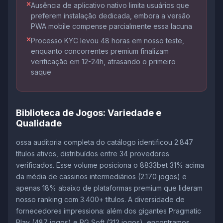
Ausência de aplicativo nativo limita usuários que
preferem instalação dedicada, embora a versão
PWA mobile compense parcialmente essa lacuna
Processo KYC levou 48 horas em nosso teste,
enquanto concorrentes premium finalizam
verificação em 12-24h, atrasando o primeiro
saque
Biblioteca de Jogos: Variedade e
Qualidade
ossa auditoria completa do catálogo identificou 2.847
títulos ativos, distribuídos entre 34 provedores
verificados. Esse volume posiciona o 8833bet 31% acima
da média de cassinos intermediários (2.170 jogos) e
apenas 18% abaixo de plataformas premium que lideram
nosso ranking com 3.400+ títulos. A diversidade de
fornecedores impressiona: além dos gigantes Pragmatic
Play (487 jogos) e PG Soft (312 jogos), encontramos