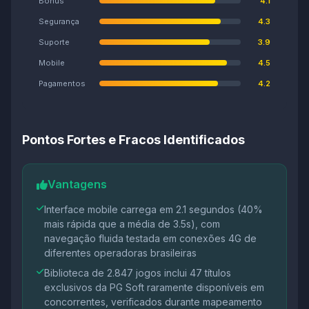
Bônus
4.1
Segurança
4.3
Suporte
3.9
Mobile
4.5
Pagamentos
4.2
Pontos Fortes e Fracos Identificados
Vantagens
Interface mobile carrega em 2.1 segundos (40%
mais rápida que a média de 3.5s), com
navegação fluida testada em conexões 4G de
diferentes operadoras brasileiras
Biblioteca de 2.847 jogos inclui 47 títulos
exclusivos da PG Soft raramente disponíveis em
concorrentes, verificados durante mapeamento