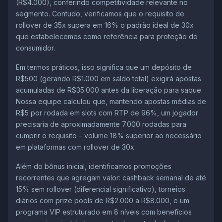
(R$4.000), conferindo competitividade relevante no
segmento. Contudo, verificamos que o requisito de
rollover de 35x supera em 16% o padrão ideal de 30x
que estabelecemos como referência para proteção do
consumidor.
Em termos práticos, isso significa que um depósito de
R$500 (gerando R$1.000 em saldo total) exigirá apostas
acumuladas de R$35.000 antes da liberação para saque.
Nossa equipe calculou que, mantendo apostas médias de
R$5 por rodada em slots com RTP de 96%, um jogador
precisaria de aproximadamente 7.000 rodadas para
cumprir o requisito – volume 18% superior ao necessário
em plataformas com rollover de 30x.
Além do bônus inicial, identificamos promoções
recorrentes que agregam valor: cashback semanal de até
15% sem rollover (diferencial significativo), torneios
diários com prize pools de R$2.000 a R$8.000, e um
programa VIP estruturado em 8 níveis com benefícios