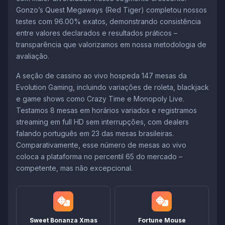
Gonzo’s Quest Megaways (Red Tiger) completou nossos
testes com 96.00% exatos, demonstrando consistência
entre valores declarados e resultados práticos –
transparência que valorizamos em nossa metodologia de
avaliação.
A seção de cassino ao vivo hospeda 147 mesas da
Evolution Gaming, incluindo variações de roleta, blackjack
e game shows como Crazy Time e Monopoly Live.
Testamos 8 mesas em horários variados e registramos
streaming em full HD sem interrupções, com dealers
falando português em 23 das mesas brasileiras.
Comparativamente, esse número de mesas ao vivo
coloca a plataforma no percentil 65 do mercado –
competente, mas não excepcional.
Sweet Bonanza Xmas
Fortune Mouse