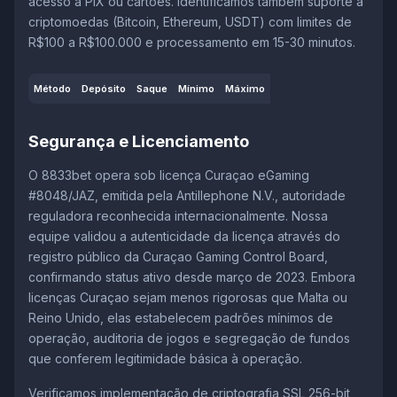
acesso a PIX ou cartões. Identificamos também suporte a
criptomoedas (Bitcoin, Ethereum, USDT) com limites de
R$100 a R$100.000 e processamento em 15-30 minutos.
Método
Depósito
Saque
Mínimo
Máximo
Segurança e Licenciamento
O 8833bet opera sob licença Curaçao eGaming
#8048/JAZ, emitida pela Antillephone N.V., autoridade
reguladora reconhecida internacionalmente. Nossa
equipe validou a autenticidade da licença através do
registro público da Curaçao Gaming Control Board,
confirmando status ativo desde março de 2023. Embora
licenças Curaçao sejam menos rigorosas que Malta ou
Reino Unido, elas estabelecem padrões mínimos de
operação, auditoria de jogos e segregação de fundos
que conferem legitimidade básica à operação.
Verificamos implementação de criptografia SSL 256-bit