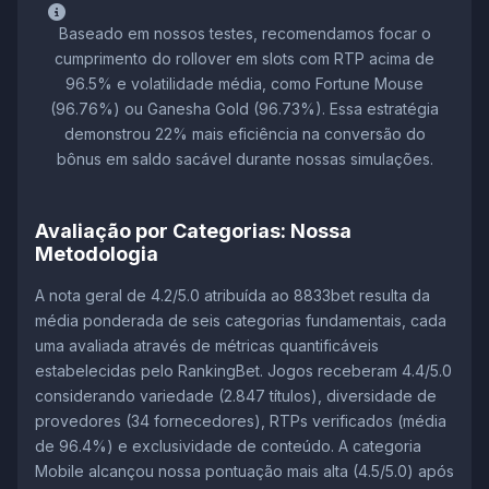
Baseado em nossos testes, recomendamos focar o
cumprimento do rollover em slots com RTP acima de
96.5% e volatilidade média, como Fortune Mouse
(96.76%) ou Ganesha Gold (96.73%). Essa estratégia
demonstrou 22% mais eficiência na conversão do
bônus em saldo sacável durante nossas simulações.
Avaliação por Categorias: Nossa
Metodologia
A nota geral de 4.2/5.0 atribuída ao 8833bet resulta da
média ponderada de seis categorias fundamentais, cada
uma avaliada através de métricas quantificáveis
estabelecidas pelo RankingBet. Jogos receberam 4.4/5.0
considerando variedade (2.847 títulos), diversidade de
provedores (34 fornecedores), RTPs verificados (média
de 96.4%) e exclusividade de conteúdo. A categoria
Mobile alcançou nossa pontuação mais alta (4.5/5.0) após