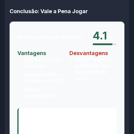
(1080p) sem interrupções em conexões 4G estáveis, e
Testamos chat ao vivo, e-mail e WhatsApp, e 100% dos
durante nossos testes sem comprometer qualidade
23 mesas contam com dealers falando português.
Conclusão: Vale a Pena Jogar
atendentes comunicaram-se fluentemente em
gráfica perceptível. Para jogadores com planos
Apostas mínimas variam de R$2 (roleta) a R$50
português, sem erros gramaticais ou traduções
limitados, sugerimos priorizar slots e crash games em
(algumas mesas VIP de blackjack). A experiência é
automáticas perceptíveis. O site inteiro está traduzido
vez de mesas ao vivo.
competente mas não excepcional – concorrentes
profissionalmente, incluindo termos e condições,
4.1
premium oferecem 200+ mesas com maior variedade
Avaliação Final do 8833bet
políticas de privacidade e descrições de jogos.
/5
de idiomas e limites.
Identificamos apenas pequenas inconsistências em
traduções de alguns títulos de slots que mantêm nomes
Vantagens
Desvantagens
originais em inglês, mas isso não compromete a
Boa variedade
Suporte pode
experiência. O suporte demonstrou conhecimento
de jogos
melhorar em
técnico adequado sobre regulamentações brasileiras e
horários de
pagamentos
métodos de pagamento locais.
pico
rápidos via PIX
bônus
competitivo
Conclusão:
Plataforma
recomendada para jogadores
que buscam variedade e
promoções atrativas.