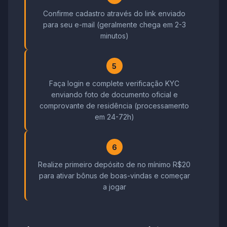
Confirme cadastro através do link enviado
para seu e-mail (geralmente chega em 2-3
minutos)
5
Faça login e complete verificação KYC
enviando foto de documento oficial e
comprovante de residência (processamento
em 24-72h)
6
Realize primeiro depósito de no mínimo R$20
para ativar bônus de boas-vindas e começar
a jogar