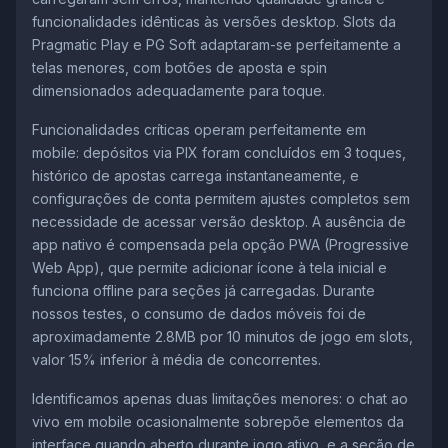
funcionalidades idênticas às versões desktop. Slots da
Pragmatic Play e PG Soft adaptaram-se perfeitamente a
telas menores, com botões de aposta e spin
dimensionados adequadamente para toque.
Funcionalidades críticas operam perfeitamente em
mobile: depósitos via PIX foram concluídos em 3 toques,
histórico de apostas carrega instantaneamente, e
configurações de conta permitem ajustes completos sem
necessidade de acessar versão desktop. A ausência de
app nativo é compensada pela opção PWA (Progressive
Web App), que permite adicionar ícone à tela inicial e
funciona offline para seções já carregadas. Durante
nossos testes, o consumo de dados móveis foi de
aproximadamente 2.8MB por 10 minutos de jogo em slots,
valor 15% inferior à média de concorrentes.
Identificamos apenas duas limitações menores: o chat ao
vivo em mobile ocasionalmente sobrepõe elementos da
interface quando aberto durante jogo ativo, e a seção de