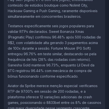
conteúdo de estúdios boutique como Nolimit City,
Hacksaw Gaming e Push Gaming, raramente disponíveis
simultaneamente em concorrentes brasileiros.
Testamos especificamente seis jogos populares para
validar RTPs declarados. Sweet Bonanza Xmas
(Pragmatic Play) confirmou 96.48% após 500 rodadas de
R$2, com volatilidade alta gerando 3 pagamentos acima
de 100x durante a sessão. Fortune Mouse (PG Soft)
entregou 96.76% em teste similar, destacando-se pela
frequência de hits (28% das rodadas com retorno).
Ganesha Gold manteve 96.73%, enquanto Lil Devil da
BTG registrou 96.44% com mecânica de compra de
bônus funcionando conforme especificado.
Aviator da Spribe merece menção especial: verificamos
RTP de 97.00% em sessão de 200 rodadas, e a
plataforma oferece 12 variações adicionais de crash
games, posicionando o 8833bet entre os 8% de cassinos
com maior diversidade nesse segmento crescente.