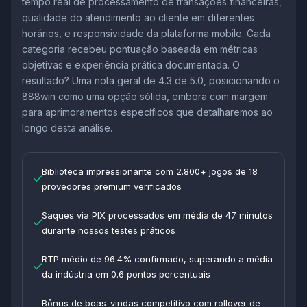
tempo real de processamento de transações financeiras,
qualidade do atendimento ao cliente em diferentes
horários, e responsividade da plataforma mobile. Cada
categoria recebeu pontuação baseada em métricas
objetivas e experiência prática documentada. O
resultado? Uma nota geral de 4.3 de 5.0, posicionando o
888win como uma opção sólida, embora com margem
para aprimoramentos específicos que detalharemos ao
longo desta análise.
Biblioteca impressionante com 2.800+ jogos de 18
provedores premium verificados
Saques via PIX processados em média de 47 minutos
durante nossos testes práticos
RTP médio de 96.4% confirmado, superando a média
da indústria em 0.6 pontos percentuais
Bônus de boas-vindas competitivo com rollover de