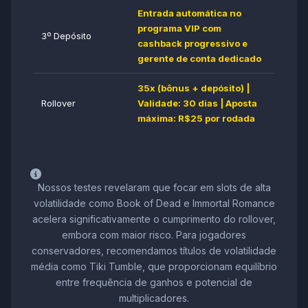
Entrada automática no
programa VIP com
3º Depósito
cashback progressivo e
gerente de conta dedicado
35x (bônus + depósito) |
Rollover
Validade: 30 dias | Aposta
máxima: R$25 por rodada
Nossos testes revelaram que focar em slots de alta
volatilidade como Book of Dead e Immortal Romance
acelera significativamente o cumprimento do rollover,
embora com maior risco. Para jogadores
conservadores, recomendamos títulos de volatilidade
média como Tiki Tumble, que proporcionam equilíbrio
entre frequência de ganhos e potencial de
multiplicadores.