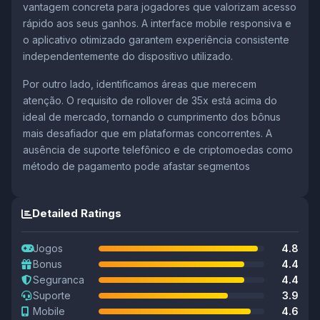
vantagem concreta para jogadores que valorizam acesso
rápido aos seus ganhos. A interface mobile responsiva e
o aplicativo otimizado garantem experiência consistente
independentemente do dispositivo utilizado.
Por outro lado, identificamos áreas que merecem
atenção. O requisito de rollover de 35x está acima do
ideal de mercado, tornando o cumprimento dos bônus
mais desafiador que em plataformas concorrentes. A
ausência de suporte telefônico e de criptomoedas como
método de pagamento pode afastar segmentos
Detailed Ratings
Jogos
4.8
Bonus
4.4
Seguranca
4.4
Suporte
3.9
Mobile
4.6