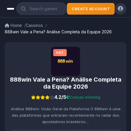
CREATE ACCOUNT
Home
Cassinos
888win Vale a Pena? Análise Completa da Equipe 2026
HOT
888win Vale a Pena? Análise Completa
da Equipe 2026
4.2/5
Curaçao eGaming
Análise 888win: Visão Geral da Plataforma O 888win é uma
das plataformas que entraram recentemente no radar dos
apostadores brasileiros....