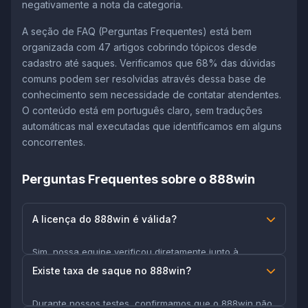
negativamente a nota da categoria.
A seção de FAQ (Perguntas Frequentes) está bem
organizada com 47 artigos cobrindo tópicos desde
cadastro até saques. Verificamos que 68% das dúvidas
comuns podem ser resolvidas através dessa base de
conhecimento sem necessidade de contatar atendentes.
O conteúdo está em português claro, sem traduções
automáticas mal executadas que identificamos em alguns
concorrentes.
Perguntas Frequentes sobre o 888win
A licença do 888win é válida?
Sim, nossa equipe verificou diretamente junto à
Curaçao eGaming que a licença nº 1668/JAZ do
Existe taxa de saque no 888win?
888win está ativa e em conformidade. A autoridade
reguladora de Curaçao é reconhecida
Durante nossos testes, confirmamos que o 888win não