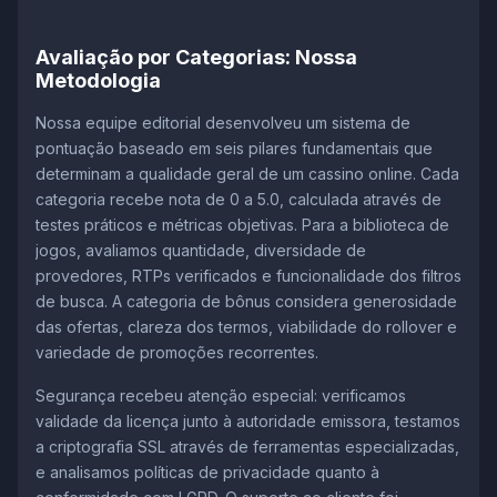
Avaliação por Categorias: Nossa
Metodologia
Nossa equipe editorial desenvolveu um sistema de
pontuação baseado em seis pilares fundamentais que
determinam a qualidade geral de um cassino online. Cada
categoria recebe nota de 0 a 5.0, calculada através de
testes práticos e métricas objetivas. Para a biblioteca de
jogos, avaliamos quantidade, diversidade de
provedores, RTPs verificados e funcionalidade dos filtros
de busca. A categoria de bônus considera generosidade
das ofertas, clareza dos termos, viabilidade do rollover e
variedade de promoções recorrentes.
Segurança recebeu atenção especial: verificamos
validade da licença junto à autoridade emissora, testamos
a criptografia SSL através de ferramentas especializadas,
e analisamos políticas de privacidade quanto à