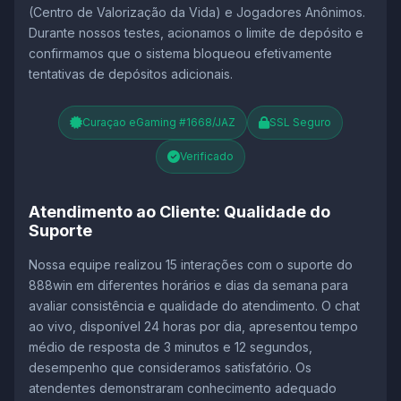
(Centro de Valorização da Vida) e Jogadores Anônimos.
Durante nossos testes, acionamos o limite de depósito e
confirmamos que o sistema bloqueou efetivamente
tentativas de depósitos adicionais.
Curaçao eGaming #1668/JAZ
SSL Seguro
Verificado
Atendimento ao Cliente: Qualidade do
Suporte
Nossa equipe realizou 15 interações com o suporte do
888win em diferentes horários e dias da semana para
avaliar consistência e qualidade do atendimento. O chat
ao vivo, disponível 24 horas por dia, apresentou tempo
médio de resposta de 3 minutos e 12 segundos,
desempenho que consideramos satisfatório. Os
atendentes demonstraram conhecimento adequado