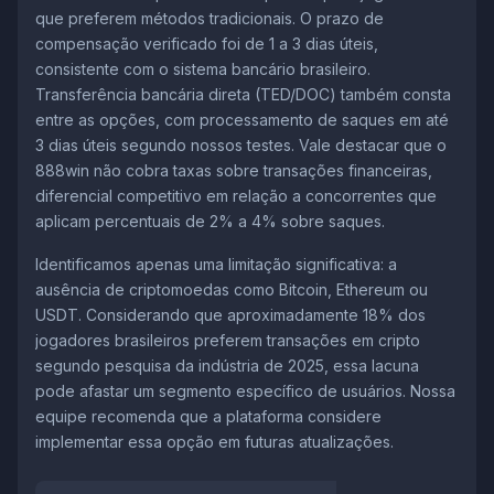
que preferem métodos tradicionais. O prazo de
compensação verificado foi de 1 a 3 dias úteis,
consistente com o sistema bancário brasileiro.
Transferência bancária direta (TED/DOC) também consta
entre as opções, com processamento de saques em até
3 dias úteis segundo nossos testes. Vale destacar que o
888win não cobra taxas sobre transações financeiras,
diferencial competitivo em relação a concorrentes que
aplicam percentuais de 2% a 4% sobre saques.
Identificamos apenas uma limitação significativa: a
ausência de criptomoedas como Bitcoin, Ethereum ou
USDT. Considerando que aproximadamente 18% dos
jogadores brasileiros preferem transações em cripto
segundo pesquisa da indústria de 2025, essa lacuna
pode afastar um segmento específico de usuários. Nossa
equipe recomenda que a plataforma considere
implementar essa opção em futuras atualizações.