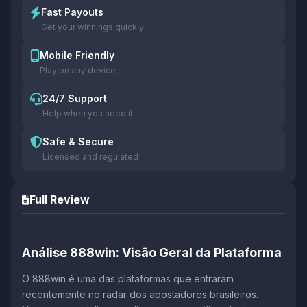
Fast Payouts
Get your winnings quickly
Mobile Friendly
Play on any device
24/7 Support
Help when you need it
Safe & Secure
Licensed and regulated
Full Review
Análise 888win: Visão Geral da Plataforma
O 888win é uma das plataformas que entraram
recentemente no radar dos apostadores brasileiros.