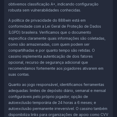
obtivemos classificação A+, indicando configuração
robusta sem vulnerabilidades conhecidas.
A política de privacidade do 888win está em
conformidade com a Lei Geral de Proteção de Dados
(LGPD) brasileira. Verificamos que o documento
especifica claramente quais informações são coletadas,
como são armazenadas, com quem podem ser
compartilhadas e por quanto tempo são retidas. O
cassino implementa autenticação de dois fatores
opcional, recurso de segurança adicional que
recomendamos fortemente aos jogadores ativarem em
suas contas.
Quanto ao jogo responsável, identificamos ferramentas
adequadas: limites de depósito diário, semanal e mensal
configuráveis pelo próprio jogador; opção de
autoexclusão temporária de 24 horas a 6 meses; e
autoexclusão permanente irreversível. O cassino também
disponibiliza links para organizações de apoio como CVV