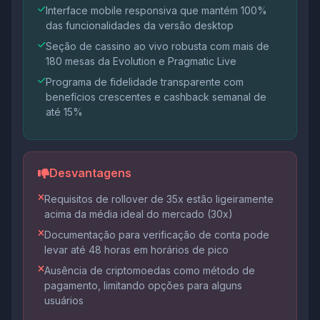
Interface mobile responsiva que mantém 100%
das funcionalidades da versão desktop
Seção de cassino ao vivo robusta com mais de
180 mesas da Evolution e Pragmatic Live
Programa de fidelidade transparente com
benefícios crescentes e cashback semanal de
até 15%
Desvantagens
Requisitos de rollover de 35x estão ligeiramente
acima da média ideal do mercado (30x)
Documentação para verificação de conta pode
levar até 48 horas em horários de pico
Ausência de criptomoedas como método de
pagamento, limitando opções para alguns
usuários