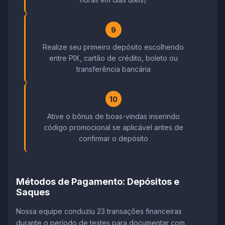
9
Realize seu primeiro depósito escolhendo
entre PIX, cartão de crédito, boleto ou
transferência bancária
10
Ative o bônus de boas-vindas inserindo
código promocional se aplicável antes de
confirmar o depósito
Métodos de Pagamento: Depósitos e
Saques
Nossa equipe conduziu 23 transações financeiras
durante o período de testes para documentar com