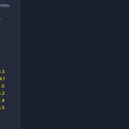
ntes.
A
.
4.3
4.1
.0
4.2
.4
4.5