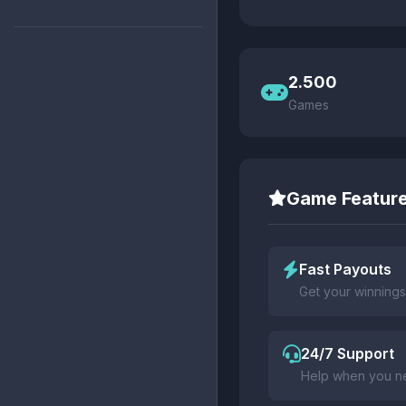
2.500
Games
Game Featur
Fast Payouts
Get your winnings
24/7 Support
Help when you ne