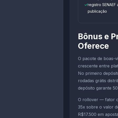
registro SENAEF 
publicação
Bônus e P
Oferece
O pacote de boas-vi
crescente entre pla
No primeiro depósi
rodadas grátis distr
depósito garante 50
O rollover — fator 
35x sobre o valor 
R$17.500 em apostas