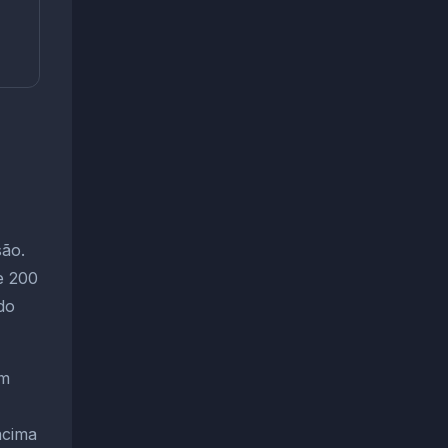
são.
e 200
do
em
acima