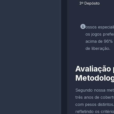
3º Depósito
ossos especial
os jogos prefe
acima de 96% e
de liberação.
Avaliação
Metodolog
Segundo nossa metod
três anos de cober
com pesos distinto
refletindo os critér