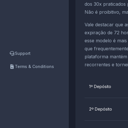
dos 30x praticados 
Não é proibitivo, m
Vale destacar que a
expiração de 72 ho
esse modelo é mais
que frequentemente
Support
plataforma mantém 
recorrentes e torne
Terms & Conditions
1º Depósito
2º Depósito