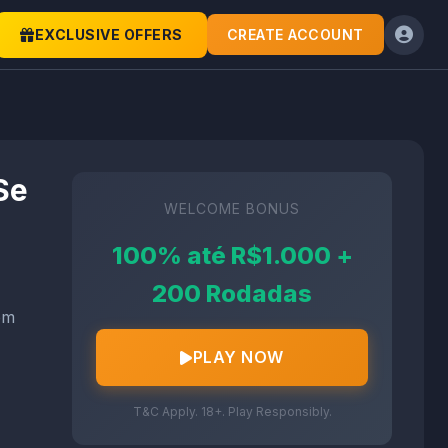
EXCLUSIVE OFFERS
CREATE ACCOUNT
Se
WELCOME BONUS
100% até R$1.000 +
200 Rodadas
em
PLAY NOW
T&C Apply. 18+. Play Responsibly.