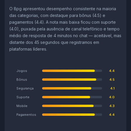
O 8pg apresentou desempenho consistente na maioria
das categorias, com destaque para bônus (4.5) e
pagamentos (4.4). A nota mais baixa ficou com suporte
(4.0), puxada pela ausência de canal telefônico e tempo
médio de resposta de 4 minutos no chat — aceitável, mas
distante dos 45 segundos que registramos em
plataformas líderes.
Jogos
4.4
Bônus
4.5
Segurança
4.1
Suporte
4.0
Mobile
4.3
Pagamentos
4.4