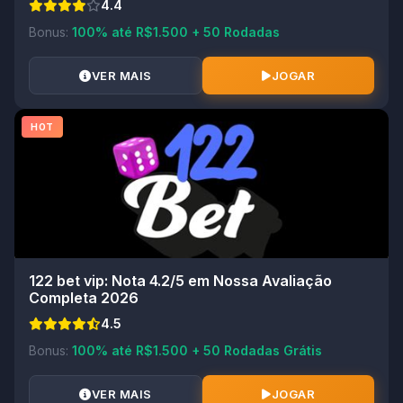
4.4
Bonus:
100% até R$1.500 + 50 Rodadas
VER MAIS
JOGAR
HOT
122 bet vip: Nota 4.2/5 em Nossa Avaliação
Completa 2026
4.5
Bonus:
100% até R$1.500 + 50 Rodadas Grátis
VER MAIS
JOGAR