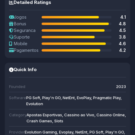
Detailed Ratings
Jogos
4.1
Bonus
4.8
Seguranca
4.5
Suporte
3.8
Mobile
4.6
Pagamentos
4.2
Quick Info
Founded
2023
Software
PG Soft, Play'n GO, NetEnt, EvoPlay, Pragmatic Play,
Evolution
Category
Apostas Esportivas, Cassino ao Vivo, Cassino Online,
Crash Games, Slots
Provider
Evolution Gaming, Evoplay, NetEnt, PG Soft, Play'n GO,