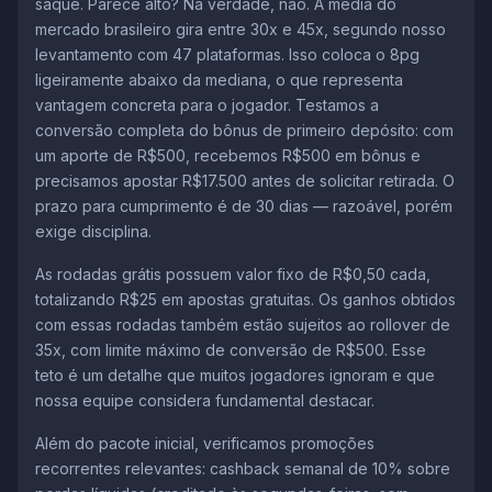
saque. Parece alto? Na verdade, não. A média do
mercado brasileiro gira entre 30x e 45x, segundo nosso
levantamento com 47 plataformas. Isso coloca o 8pg
ligeiramente abaixo da mediana, o que representa
vantagem concreta para o jogador. Testamos a
conversão completa do bônus de primeiro depósito: com
um aporte de R$500, recebemos R$500 em bônus e
precisamos apostar R$17.500 antes de solicitar retirada. O
prazo para cumprimento é de 30 dias — razoável, porém
exige disciplina.
As rodadas grátis possuem valor fixo de R$0,50 cada,
totalizando R$25 em apostas gratuitas. Os ganhos obtidos
com essas rodadas também estão sujeitos ao rollover de
35x, com limite máximo de conversão de R$500. Esse
teto é um detalhe que muitos jogadores ignoram e que
nossa equipe considera fundamental destacar.
Além do pacote inicial, verificamos promoções
recorrentes relevantes: cashback semanal de 10% sobre