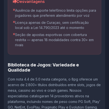
Desvantagens
Ausência de suporte telefônico limita opções para
jogadores que preferem atendimento por voz
Licença apenas de Curaçao, sem certificação
local sob a Lei 14.790/2023 até o momento
Seção de apostas esportivas com cobertura
restrita — apenas 18 modalidades contra 30+ em
rivais
Biblioteca de Jogos: Variedade e
Qualidade
Com nota 4.4 de 5.0 nesta categoria, o 8pg oferece um
acervo de 2.800+ títulos distribuídos entre slots, jogos de
mesa, cassino ao vivo e crash games. Nossos
especialistas catalogaram 14 provedores ativos na
plataforma, incluindo nomes de peso como PG Soft, Play’
GO, NetEnt, EvoPlay, Pragmatic Play e Evolution Gaming.