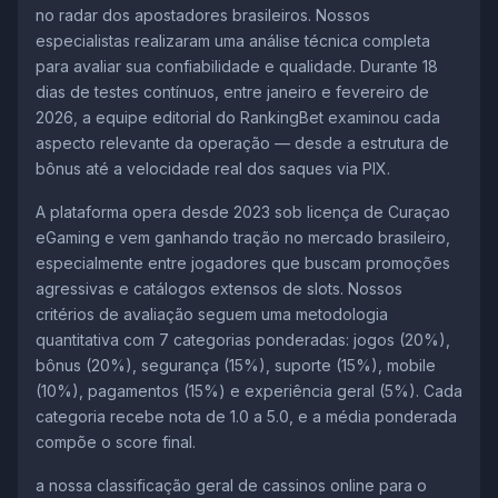
no radar dos apostadores brasileiros. Nossos
especialistas realizaram uma análise técnica completa
para avaliar sua confiabilidade e qualidade. Durante 18
dias de testes contínuos, entre janeiro e fevereiro de
2026, a equipe editorial do RankingBet examinou cada
aspecto relevante da operação — desde a estrutura de
bônus até a velocidade real dos saques via PIX.
A plataforma opera desde 2023 sob licença de Curaçao
eGaming e vem ganhando tração no mercado brasileiro,
especialmente entre jogadores que buscam promoções
agressivas e catálogos extensos de slots. Nossos
critérios de avaliação seguem uma metodologia
quantitativa com 7 categorias ponderadas: jogos (20%),
bônus (20%), segurança (15%), suporte (15%), mobile
(10%), pagamentos (15%) e experiência geral (5%). Cada
categoria recebe nota de 1.0 a 5.0, e a média ponderada
compõe o score final.
a nossa classificação geral de cassinos online para o