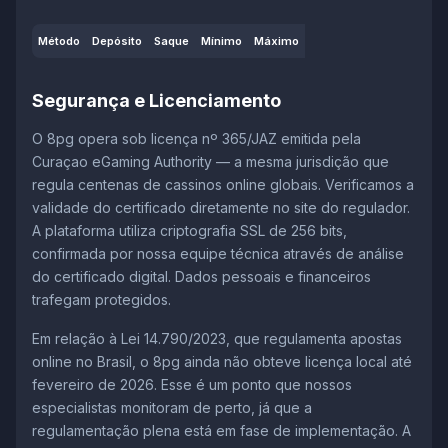
Método
Depósito
Saque
Mínimo
Máximo
Segurança e Licenciamento
O 8pg opera sob licença nº 365/JAZ emitida pela
Curaçao eGaming Authority — a mesma jurisdição que
regula centenas de cassinos online globais. Verificamos a
validade do certificado diretamente no site do regulador.
A plataforma utiliza criptografia SSL de 256 bits,
confirmada por nossa equipe técnica através de análise
do certificado digital. Dados pessoais e financeiros
trafegam protegidos.
Em relação à Lei 14.790/2023, que regulamenta apostas
online no Brasil, o 8pg ainda não obteve licença local até
fevereiro de 2026. Esse é um ponto que nossos
especialistas monitoram de perto, já que a
regulamentação plena está em fase de implementação. A