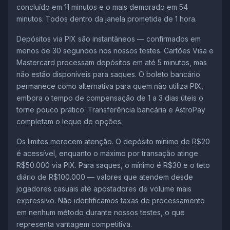
concluído em 11 minutos e o mais demorado em 54
minutos. Todos dentro da janela prometida de 1 hora.
Depósitos via PIX são instantâneos — confirmados em
menos de 30 segundos nos nossos testes. Cartões Visa e
Mastercard processam depósitos em até 5 minutos, mas
não estão disponíveis para saques. O boleto bancário
permanece como alternativa para quem não utiliza PIX,
embora o tempo de compensação de 1 a 3 dias úteis o
torne pouco prático. Transferência bancária e AstroPay
completam o leque de opções.
Os limites merecem atenção. O depósito mínimo de R$20
é acessível, enquanto o máximo por transação atinge
R$50.000 via PIX. Para saques, o mínimo é R$30 e o teto
diário de R$100.000 — valores que atendem desde
jogadores casuais até apostadores de volume mais
expressivo. Não identificamos taxas de processamento
em nenhum método durante nossos testes, o que
representa vantagem competitiva.