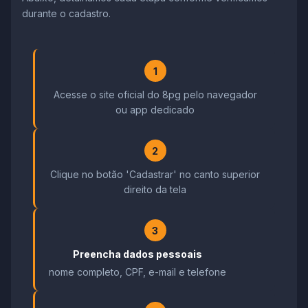
durante o cadastro.
1
Acesse o site oficial do 8pg pelo navegador
ou app dedicado
2
Clique no botão 'Cadastrar' no canto superior
direito da tela
3
Preencha dados pessoais
nome completo, CPF, e-mail e telefone