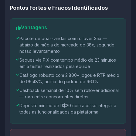
Pontos Fortes e Fracos Identificados
Vantagens
Pacote de boas-vindas com rollover 35x —
abaixo da média de mercado de 38x, segundo
nosso levantamento
Saques via PIX com tempo médio de 23 minutos
em 5 testes realizados pela equipe
Catálogo robusto com 2.800+ jogos e RTP médio
de 96.48%, acima do padrão de 96.1%
Cashback semanal de 10% sem rollover adicional
— raro entre concorrentes diretos
Depósito mínimo de R$20 com acesso integral a
todas as funcionalidades da plataforma