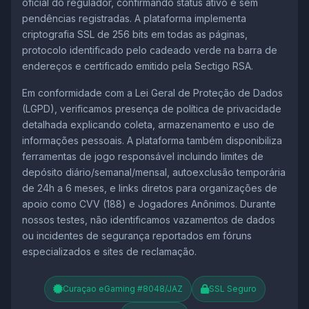
oficial do regulador, confirmando status ativo e sem
pendências registradas. A plataforma implementa
criptografia SSL de 256 bits em todas as páginas,
protocolo identificado pelo cadeado verde na barra de
endereços e certificado emitido pela Sectigo RSA.
Em conformidade com a Lei Geral de Proteção de Dados
(LGPD), verificamos presença de política de privacidade
detalhada explicando coleta, armazenamento e uso de
informações pessoais. A plataforma também disponibiliza
ferramentas de jogo responsável incluindo limites de
depósito diário/semanal/mensal, autoexclusão temporária
de 24h a 6 meses, e links diretos para organizações de
apoio como CVV (188) e Jogadores Anônimos. Durante
nossos testes, não identificamos vazamentos de dados
ou incidentes de segurança reportados em fóruns
especializados e sites de reclamação.
Curaçao eGaming #8048/JAZ
SSL Seguro