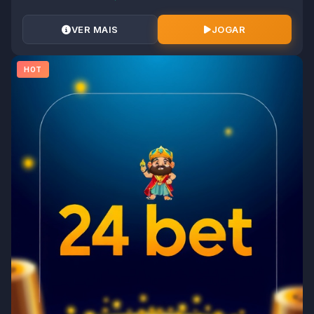
VER MAIS
JOGAR
HOT