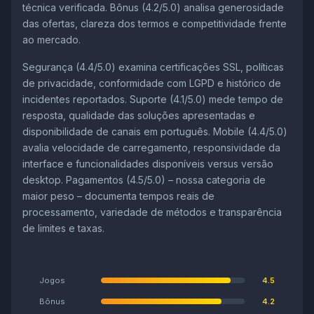
técnica verificada. Bônus (4.2/5.0) analisa generosidade
das ofertas, clareza dos termos e competitividade frente
ao mercado.
Segurança (4.4/5.0) examina certificações SSL, políticas
de privacidade, conformidade com LGPD e histórico de
incidentes reportados. Suporte (4.1/5.0) mede tempo de
resposta, qualidade das soluções apresentadas e
disponibilidade de canais em português. Mobile (4.4/5.0)
avalia velocidade de carregamento, responsividade da
interface e funcionalidades disponíveis versus versão
desktop. Pagamentos (4.5/5.0) – nossa categoria de
maior peso – documenta tempos reais de
processamento, variedade de métodos e transparência
de limites e taxas.
Jogos
4.5
Bônus
4.2