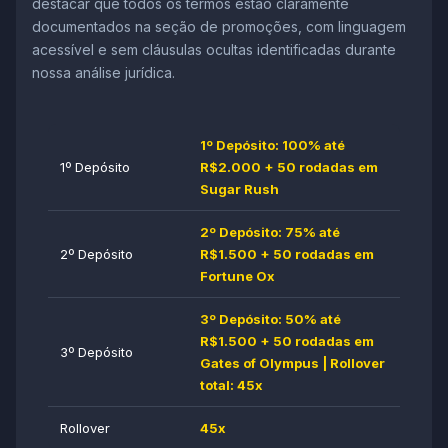
destacar que todos os termos estão claramente
documentados na seção de promoções, com linguagem
acessível e sem cláusulas ocultas identificadas durante
nossa análise jurídica.
1º Depósito: 100% até
1º Depósito
R$2.000 + 50 rodadas em
Sugar Rush
2º Depósito: 75% até
2º Depósito
R$1.500 + 50 rodadas em
Fortune Ox
3º Depósito: 50% até
R$1.500 + 50 rodadas em
3º Depósito
Gates of Olympus | Rollover
total: 45x
Rollover
45x