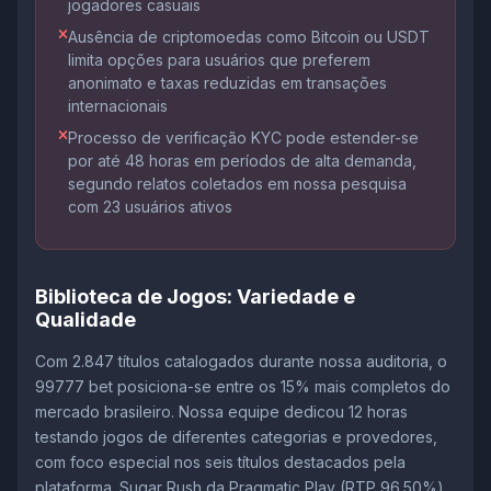
jogadores casuais
Ausência de criptomoedas como Bitcoin ou USDT
limita opções para usuários que preferem
anonimato e taxas reduzidas em transações
internacionais
Processo de verificação KYC pode estender-se
por até 48 horas em períodos de alta demanda,
segundo relatos coletados em nossa pesquisa
com 23 usuários ativos
Biblioteca de Jogos: Variedade e
Qualidade
Com 2.847 títulos catalogados durante nossa auditoria, o
99777 bet posiciona-se entre os 15% mais completos do
mercado brasileiro. Nossa equipe dedicou 12 horas
testando jogos de diferentes categorias e provedores,
com foco especial nos seis títulos destacados pela
plataforma. Sugar Rush da Pragmatic Play (RTP 96.50%)