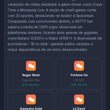
variações de roleta, blackjack e game shows como Crazy
Time e Monopoly Live. A seção de crash games conta
com 23 opções, destacando-se Aviator e Spaceman.
Comparado com concorrentes diretos, o 99777 bet
supera a média de 1.800 jogos observada em
plataformas similares, ficando atrás apenas de gigantes
como Betano (3.200+) e Stake (4.100+). A diversidade de
provedores – 18 no total – garante estilos variados e
reduz dependência de um único desenvolvedor.
Sugar Rush
Fortune Ox
Pragmatic Play
PG Soft
RTP: 96.50%
RTP: 96.75%
Ganesha Gold
Lil Devil