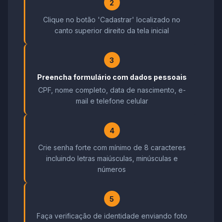
2
Clique no botão 'Cadastrar' localizado no
canto superior direito da tela inicial
3
Preencha formulário com dados pessoais
CPF, nome completo, data de nascimento, e-
mail e telefone celular
4
Crie senha forte com mínimo de 8 caracteres
incluindo letras maiúsculas, minúsculas e
números
5
Faça verificação de identidade enviando foto