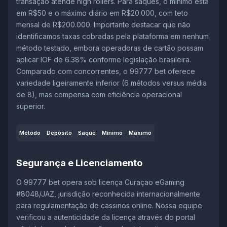
transação atende high rollers. Para saques, o mínimo está
em R$50 e o máximo diário em R$20.000, com teto
mensal de R$200.000. Importante destacar que não
identificamos taxas cobradas pela plataforma em nenhum
método testado, embora operadoras de cartão possam
aplicar IOF de 6.38% conforme legislação brasileira.
Comparado com concorrentes, o 99777 bet oferece
variedade ligeiramente inferior (6 métodos versus média
de 8), mas compensa com eficiência operacional
superior.
Método
Depósito
Saque
Mínimo
Máximo
Segurança e Licenciamento
O 99777 bet opera sob licença Curaçao eGaming
#8048/JAZ, jurisdição reconhecida internacionalmente
para regulamentação de cassinos online. Nossa equipe
verificou a autenticidade da licença através do portal