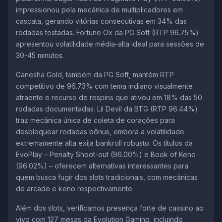
impressionou pela mecânica de multiplicadores em
cascata, gerando vitórias consecutivas em 34% das
rodadas testadas. Fortune Ox da PG Soft (RTP 96.75%)
apresentou volatilidade média-alta ideal para sessões de
30-45 minutos.
Ganesha Gold, também da PG Soft, mantém RTP
competitivo de 96.73% com tema indiano visualmente
atraente e recurso de respins que ativou em 18% das 50
rodadas documentadas. Lil Devil da BTG (RTP 96.44%)
traz mecânica única de coleta de corações para
desbloquear rodadas bônus, embora a volatilidade
extremamente alta exija bankroll robusto. Os títulos da
EvoPlay – Penalty Shoot-out (96.00%) e Book of Keno
(96.02%) – oferecem alternativas interessantes para
quem busca fugir dos slots tradicionais, com mecânicas
de arcade e keno respectivamente.
Além dos slots, verificamos presença forte de cassino ao
vivo com 127 mesas da Evolution Gaming, incluindo