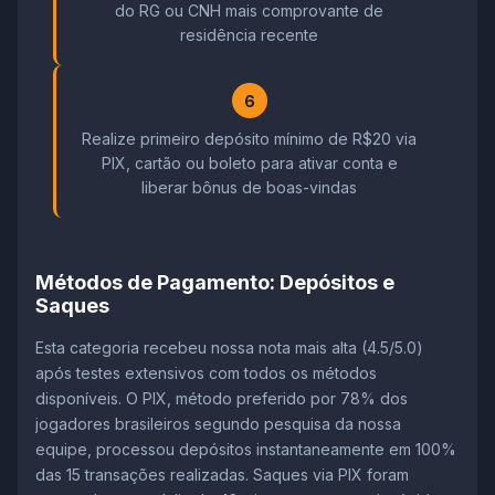
do RG ou CNH mais comprovante de
residência recente
6
Realize primeiro depósito mínimo de R$20 via
PIX, cartão ou boleto para ativar conta e
liberar bônus de boas-vindas
Métodos de Pagamento: Depósitos e
Saques
Esta categoria recebeu nossa nota mais alta (4.5/5.0)
após testes extensivos com todos os métodos
disponíveis. O PIX, método preferido por 78% dos
jogadores brasileiros segundo pesquisa da nossa
equipe, processou depósitos instantaneamente em 100%
das 15 transações realizadas. Saques via PIX foram