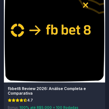
fbbet8 Review 2026: Análise Completa e
Comparativa
4.7
Bonus:
100% até R$5.000 + 100 Rodadas