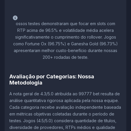
ossos testes demonstraram que focar em slots com
RTP acima de 96.5% e volatilidade média acelera
significativamente o cumprimento do rollover. Jogos
como Fortune Ox (96.75%) e Ganesha Gold (96.73%)
apresentaram melhor custo-benefício durante nossas
200+ rodadas de teste.
Avaliação por Categorias: Nossa
Metodologia
A nota geral de 4.3/5.0 atribuída ao 99777 bet resulta de
análise quantitativa rigorosa aplicada pela nossa equipe.
Cada categoria recebe avaliação independente baseada
em métricas objetivas coletadas durante o período de
testes. Jogos (4.5/5.0) considera quantidade de títulos,
diversidade de provedores, RTPs médios e qualidade