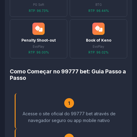
PG Soft
BTG
RTP: 96.73%
RTP: 96.44%
Penalty Shoot-out
Book of Keno
EvoPlay
EvoPlay
RTP: 96.00%
RTP: 96.02%
Como Começar no 99777 bet: Guia Passo a
Passo
1
Acesse o site oficial do 99777 bet através de
navegador seguro ou app mobile nativo