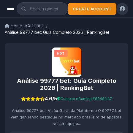
CREATE ACCOUNT
Home
Cassinos
Análise 99777 bet: Guia Completo 2026 | RankingBet
HOT
Análise 99777 bet: Guia Completo
2026 | RankingBet
4.6/5
Curaçao eGaming #8048/JAZ
Análise 99777 bet: Visão Geral da Plataforma O 99777 bet
vem ganhando destaque no mercado brasileiro de apostas.
Nossa equipe...