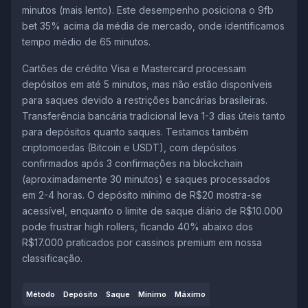
minutos (mais lento). Este desempenho posiciona o 9fb
bet 35% acima da média de mercado, onde identificamos
tempo médio de 65 minutos.
Cartões de crédito Visa e Mastercard processam
depósitos em até 5 minutos, mas não estão disponíveis
para saques devido a restrições bancárias brasileiras.
Transferência bancária tradicional leva 1-3 dias úteis tanto
para depósitos quanto saques. Testamos também
criptomoedas (Bitcoin e USDT), com depósitos
confirmados após 3 confirmações na blockchain
(aproximadamente 30 minutos) e saques processados
em 2-4 horas. O depósito mínimo de R$20 mostra-se
acessível, enquanto o limite de saque diário de R$10.000
pode frustrar high rollers, ficando 40% abaixo dos
R$17.000 praticados por cassinos premium em nossa
classificação.
Método
Depósito
Saque
Mínimo
Máximo