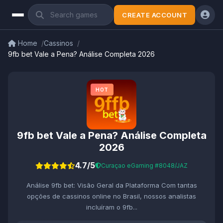
CREATE ACCOUNT
Home
Cassinos
9fb bet Vale a Pena? Análise Completa 2026
HOT
9fb bet Vale a Pena? Análise Completa
2026
4.7/5
Curaçao eGaming #8048/JAZ
Análise 9fb bet: Visão Geral da Plataforma Com tantas
opções de cassinos online no Brasil, nossos analistas
incluíram o 9fb...