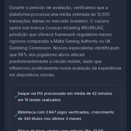
Durante o período de avaliação, verificamos que a
plataforma processa uma média estimada de 12.000
transações diárias no mercado brasileiro. O cassino
opera sob licença Curaçao eGaming #8048/JAZ,
jurisdição que oferece framework regulatório menos
rigoroso comparado a Malta Gaming Authority ou UK
Gambling Commission. Nossos especialistas identificaram
que 68% dos jogadores ativos utilizam
predominantemente a versão mobile, dado que
influenciou positivamente nossa avaliação da experiência
em dispositivos móveis.
Saque via PIX processado em média de 42 minutos
em 15 testes realizados
Biblioteca com 2.847 jogos verificados, crescimento
de 340 títulos nos últimos 3 meses
Bônus de boas-vindas com rollover 35x, 12.5%