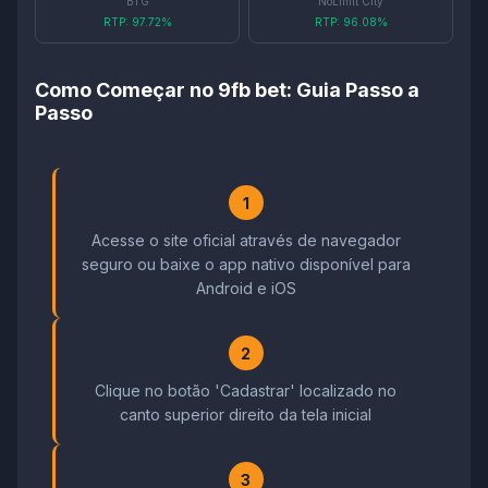
BTG
NoLimit City
RTP: 97.72%
RTP: 96.08%
Como Começar no 9fb bet: Guia Passo a
Passo
1
Acesse o site oficial através de navegador
seguro ou baixe o app nativo disponível para
Android e iOS
2
Clique no botão 'Cadastrar' localizado no
canto superior direito da tela inicial
3