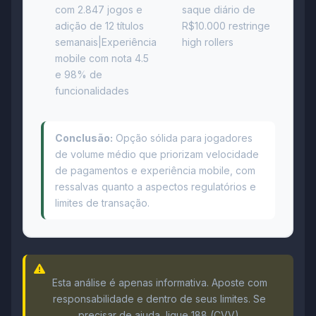
com 2.847 jogos e
saque diário de
adição de 12 títulos
R$10.000 restringe
semanais|Experiência
high rollers
mobile com nota 4.5
e 98% de
funcionalidades
Conclusão:
Opção sólida para jogadores
de volume médio que priorizam velocidade
de pagamentos e experiência mobile, com
ressalvas quanto a aspectos regulatórios e
limites de transação.
Esta análise é apenas informativa. Aposte com
responsabilidade e dentro de seus limites. Se
precisar de ajuda, ligue 188 (CVV).