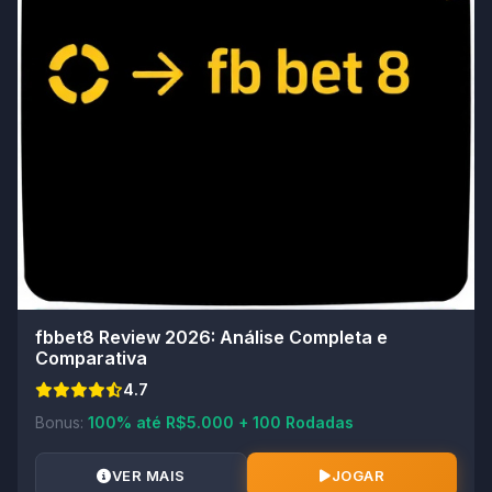
fbbet8 Review 2026: Análise Completa e
Comparativa
4.7
Bonus:
100% até R$5.000 + 100 Rodadas
VER MAIS
JOGAR