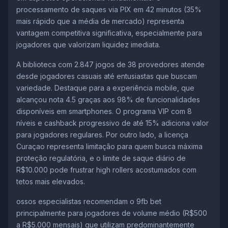
utilizado recebeu nota 4.7 de 5.0 em nossa avaliação
processamento de saques via PIX em 42 minutos (35%
linguística.
mais rápido que a média de mercado) representa
vantagem competitiva significativa, especialmente para
jogadores que valorizam liquidez imediata.
A biblioteca com 2.847 jogos de 38 provedores atende
desde jogadores casuais até entusiastas que buscam
variedade. Destaque para a experiência mobile, que
alcançou nota 4.5 graças aos 98% de funcionalidades
disponíveis em smartphones. O programa VIP com 8
níveis e cashback progressivo de até 15% adiciona valor
para jogadores regulares. Por outro lado, a licença
Curaçao representa limitação para quem busca máxima
proteção regulatória, e o limite de saque diário de
R$10.000 pode frustrar high rollers acostumados com
tetos mais elevados.
ossos especialistas recomendam o 9fb bet
principalmente para jogadores de volume médio (R$500
a R$5.000 mensais) que utilizam predominantemente