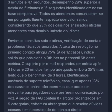
3 minutos e 47 segundos, desempenho 28% superior à
média de 5 minutos e 15 segundos identificada em nossa
base comparativa. Todos os atendentes comunicaram-se
em português fluente, aspecto que valorizamos
considerando que 23% dos cassinos analisados utilizam
atendentes com domínio limitado do idioma.
Enviamos consultas sobre bônus, verificação de conta e
problemas técnicos simulados. A taxa de resolução no
primeiro contato atingiu 75% (9 de 12 casos), índice
sólido que posiciona o 9fb bet no percentil 68 desta
métrica. O suporte por e-mail respondeu em média após
4 horas e 20 minutos, tempo adequado embora 35% mais
lento que o benchmark de 3 horas. Identificamos
ausência de suporte telefônico, canal que apenas 18%
dos cassinos online oferecem mas que pode ser
relevante para jogadores que preferem comunicação por
voz. A seção de FAQ contém 87 artigos organizados em
9 categorias, cobertura abrangente que resolve dúvidas
comuns sem necessidade de contato direto.