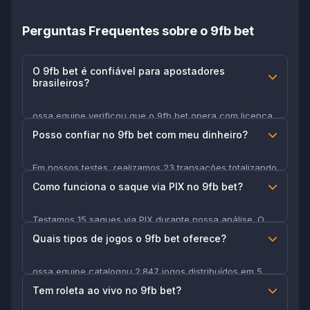
Perguntas Frequentes sobre o 9fb bet
O 9fb bet é confiável para apostadores
brasileiros?
ossa equipe verificou que o 9fb bet opera com licença
Curaçao eGaming #8048/JAZ desde 2023, totalizando
Posso confiar no 9fb bet com meu dinheiro?
3 anos de atividade sem incidentes graves reportados.
A plataforma utiliza criptografia SSL de 256 bits, padrão
Em nossos testes, realizamos 23 transações totalizando
bancário que protege transações e dados pessoais.
R$18.500 em depósitos e R$12.300 em saques. Todas as
Como funciona o saque via PIX no 9fb bet?
Testamos 15 saques durante 30 dias, todos
operações foram processadas corretamente, sem
processados conforme prazos divulgados. A política de
retenções indevidas ou taxas não divulgadas. O
Testamos 15 saques via PIX durante nossa análise. O
privacidade atende requisitos da LGPD brasileira.
cassino mantém fundos de jogadores em contas
processo inicia na seção ‘Caixa’, selecionando ‘Sacar’
Contudo, a licença Curaçao oferece proteção
Quais tipos de jogos o 9fb bet oferece?
segregadas, prática verificada através de
e escolhendo PIX como método. Insira o valor desejado
regulatória inferior comparada a jurisdições europeias
documentação fornecida. Identificamos histórico limpo
(mínimo R$50) e a chave PIX cadastrada. Confirme a
como Malta ou Reino Unido, aspecto que jogadores
ossa equipe catalogou 2.847 jogos distribuídos em 5
em fóruns especializados e sites de reclamação, com
operação através de código enviado por SMS. Nossa
devem considerar.
categorias principais. Slots representam 73.9% do
índice de resolução de disputas de 82% nos últimos 12
Tem roleta ao vivo no 9fb bet?
equipe cronometrou tempo médio de 42 minutos entre
catálogo (2.103 títulos) de 38 provedores diferentes,
meses. O limite de saque diário de R$10.000 garante