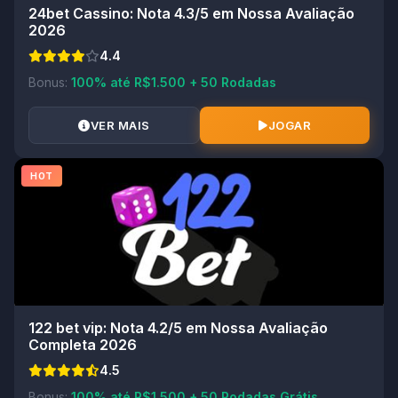
24bet Cassino: Nota 4.3/5 em Nossa Avaliação
2026
4.4
Bonus:
100% até R$1.500 + 50 Rodadas
VER MAIS
JOGAR
HOT
122 bet vip: Nota 4.2/5 em Nossa Avaliação
Completa 2026
4.5
Bonus:
100% até R$1.500 + 50 Rodadas Grátis