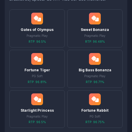
Gates of Olympus
Sweet Bonanza
Pragmatic Play
Pragmatic Play
RTP: 96.5%
RTP: 96.48%
Fortune Tiger
Big Bass Bonanza
PG Soft
Pragmatic Play
RTP: 96.81%
RTP: 96.71%
Starlight Princess
Fortune Rabbit
Pragmatic Play
PG Soft
RTP: 96.5%
RTP: 96.75%