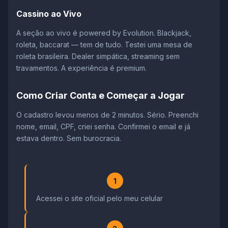
Cassino ao Vivo
A seção ao vivo é powered by Evolution. Blackjack,
roleta, baccarat — tem de tudo. Testei uma mesa de
roleta brasileira. Dealer simpática, streaming sem
travamentos. A experiência é premium.
Como Criar Conta e Começar a Jogar
O cadastro levou menos de 2 minutos. Sério. Preenchi
nome, email, CPF, criei senha. Confirmei o email e já
estava dentro. Sem burocracia.
1
Acessei o site oficial pelo meu celular