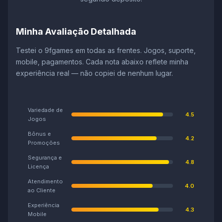
Minha Avaliação Detalhada
Testei o 9fgames em todas as frentes. Jogos, suporte,
mobile, pagamentos. Cada nota abaixo reflete minha
experiência real — não copiei de nenhum lugar.
Variedade de
4.5
Jogos
Bônus e
4.2
Promoções
Segurança e
4.8
Licença
Atendimento
4.0
ao Cliente
Experiência
4.3
Mobile