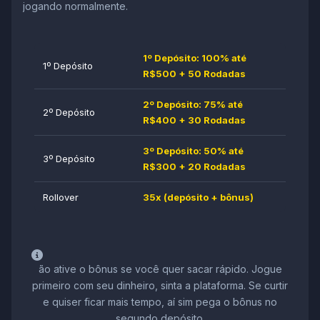
jogando normalmente.
1º Depósito: 100% até
1º Depósito
R$500 + 50 Rodadas
2º Depósito: 75% até
2º Depósito
R$400 + 30 Rodadas
3º Depósito: 50% até
3º Depósito
R$300 + 20 Rodadas
Rollover
35x (depósito + bônus)
ão ative o bônus se você quer sacar rápido. Jogue
primeiro com seu dinheiro, sinta a plataforma. Se curtir
e quiser ficar mais tempo, aí sim pega o bônus no
segundo depósito.