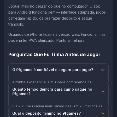
Joguei mais no celular do que no computador. O app
para Android funciona bem — interface adaptada, jogos
carregam rápido, dá pra fazer depósito e saque
tranquilo.
Usuários de iPhone ficam na versão web. Funciona, mas
poderia ter PWA otimizado. Ponto a melhorar.
Perguntas Que Eu Tinha Antes de Jogar
O 9fgames é confiável e seguro para jogar?
a minha experiência, sim. Opera com licença de
Curaçao, usa criptografia SSL e nunca tive problema
Quanto tempo demora para cair o saque no
com pagamentos. Já saquei mais de R$ 2.000 em total
9fgames?
sem nenhuma treta.
Via PIX, meu saque mais rápido caiu em 23 minutos. O
mais demorado levou 47 minutos. Média de 30-40
Qual o depósito mínimo no 9fgames?