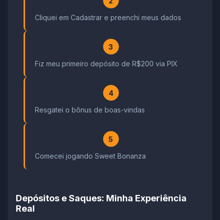
2
Cliquei em Cadastrar e preenchi meus dados
3
Fiz meu primeiro depósito de R$200 via PIX
4
Resgatei o bônus de boas-vindas
5
Comecei jogando Sweet Bonanza
Depósitos e Saques: Minha Experiência
Real