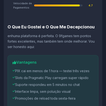
Velocidade de
4.7
Pagamentos
O Que Eu Gostei e O Que Me Decepcionou
enhuma plataforma é perfeita. O 9fgames tem pontos
fortes excelentes, mas também tem onde melhorar. Vou
ser honesto aqui:
Vantagens
PIX cai em menos de 1 hora — testei três vezes
Slots da Pragmatic Play carregam super rápido
Suporte respondeu em 5 minutos no chat
Interface limpa, sem poluição visual
Promoções de reload toda sexta-feira