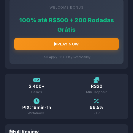
WELCOME BONUS
100% até R$500 + 200 Rodadas
Grátis
PLAY NOW
T&C Apply. 18+. Play Responsibly.
2.400+
R$20
Games
Min. Deposit
PIX: 18min-1h
96.5%
Withdrawal
RTP
Full Review