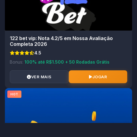
122 bet vip: Nota 4.2/5 em Nossa Avaliação
Completa 2026
4.5
Bonus:
100% até R$1.500 + 50 Rodadas Grátis
VER MAIS
JOGAR
HOT