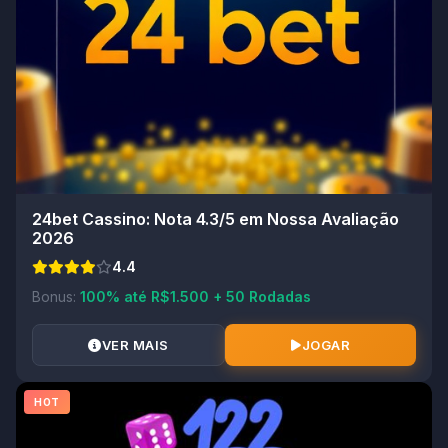
24bet Cassino: Nota 4.3/5 em Nossa Avaliação
2026
4.4
Bonus:
100% até R$1.500 + 50 Rodadas
VER MAIS
JOGAR
HOT