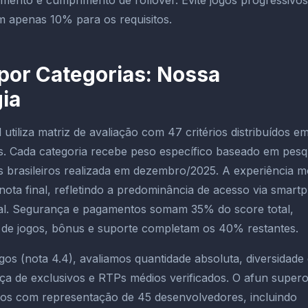
imento e cumprimento de rollover. Evite jogos progressivos
m apenas 10% para os requisitos.
 por Categorias: Nossa
ia
l utiliza matriz de avaliação com 47 critérios distribuídos em
s. Cada categoria recebe peso específico baseado em pesq
 brasileiros realizada em dezembro/2025. A experiência m
ota final, refletindo a predominância de acesso via smart
l. Segurança e pagamentos somam 35% do score total,
a de jogos, bônus e suporte completam os 40% restantes.
gos (nota 4.4), avaliamos quantidade absoluta, diversidade
ça de exclusivos e RTPs médios verificados. O afun super
los com representação de 45 desenvolvedores, incluindo