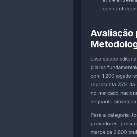
entre entreten
que contribue
Avaliação
Metodolog
ossa equipe editoria
pilares fundamentai
com 1.200 jogadores
representa 25% da n
no mercado naciona
enquanto bibliotec
Para a categoria Jo
provedores, presen
marca de 2.800 títu