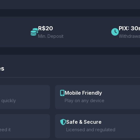
R$20
PIX: 30
Min. Deposit
Withdrawa
es
Mobile Friendly
 quickly
Play on any device
Safe & Secure
ed it
Licensed and regulated