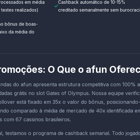
processados em média
Cashback automático de 10-15%
 testes realizados)
creditado semanalmente sem burocraci
no bônus de boas-
aixo da média do
romoções: O Que o afun Ofere
indas do afun apresenta estrutura competitiva com 100% a
adas grátis no slot Gates of Olympus. Nossa equipe verifi
rollover está fixado em 35x o valor do bônus, posicionando
ndo comparado à média de mercado de 40x identificada e
 com 67 cassinos brasileiros.
ial, testamos o programa de cashback semanal. Todo jogad