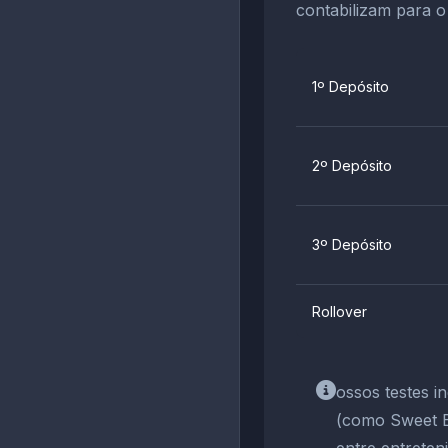
contabilizam para 
1º Depósito
2º Depósito
3º Depósito
Rollover
ossos testes i
(como Sweet B