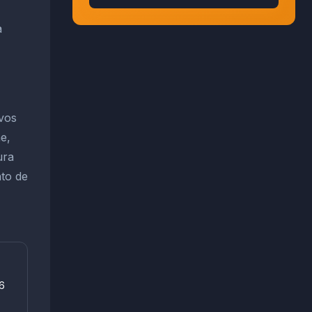
a
ivos
e,
ura
to de
6