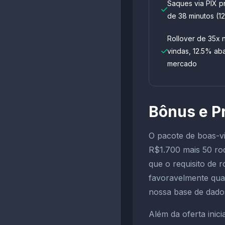
Saques via PIX 
de 38 minutos (12
Rollover de 35x 
vindas, 12.5% ab
mercado
Bônus e P
O pacote de boas-v
R$1.700 mais 50 rod
que o requisito de 
favoravelmente qua
nossa base de dados
Além da oferta inic