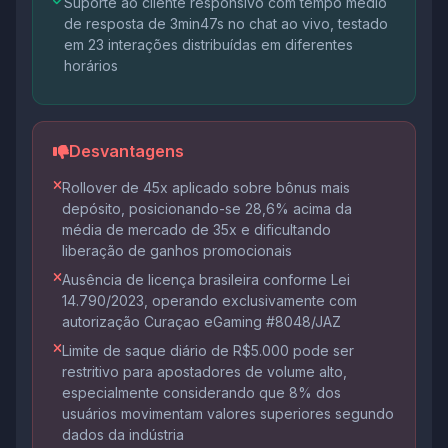
Suporte ao cliente responsivo com tempo médio
de resposta de 3min47s no chat ao vivo, testado
em 23 interações distribuídas em diferentes
horários
Desvantagens
Rollover de 45x aplicado sobre bônus mais
depósito, posicionando-se 28,6% acima da
média de mercado de 35x e dificultando
liberação de ganhos promocionais
Ausência de licença brasileira conforme Lei
14.790/2023, operando exclusivamente com
autorização Curaçao eGaming #8048/JAZ
Limite de saque diário de R$5.000 pode ser
restritivo para apostadores de volume alto,
especialmente considerando que 8% dos
usuários movimentam valores superiores segundo
dados da indústria