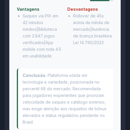
Vantagens
Desvantagens
Saques via PIX em
Rollover de 45x
42 minutos
acima da média de
médios|Biblioteca
mercado|Ausência
com 2.847 jogos
de licença brasileira
verificados|App
Lei 14.790/2023
mobile com nota 4.5
em usabilidade
Conclusão:
Plataforma sólida em
tecnologia e variedade, posicionada no
percentil 68 do mercado. Recomendada
para jogadores experientes que priorizam
velocidade de saques e catálogo extenso,
mas exige atenção aos requisitos de bônus
elevados e status regulatório pendente no
Brasil.