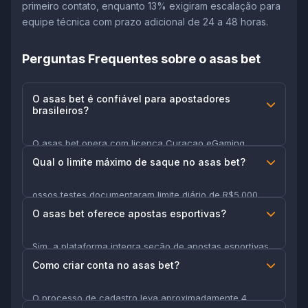
primeiro contato, enquanto 13% exigiram escalação para
equipe técnica com prazo adicional de 24 a 48 horas.
Perguntas Frequentes sobre o asas bet
O asas bet é confiável para apostadores
brasileiros?
O asas bet opera com licença Curaçao eGaming
#8048/JAZ válida até 2028, implementa criptografia SSL
Qual o limite máximo de saque no asas bet?
256-bit e processa mais de 18.500 transações diárias
segundo dados da operadora. Nossa equipe verificou
ossos testes documentaram limite diário de R$5.000,
conformidade com protocolos de segurança PCI DSS e
expandindo para R$20.000 semanais e R$50.000
O asas bet oferece apostas esportivas?
políticas de proteção de dados pessoais. Contudo, a
mensais para contas com verificação completa de
plataforma ainda não possui autorização brasileira
identidade. Jogadores VIP nos níveis Platina e Diamante
Sim, a plataforma integra seção de apostas esportivas
conforme Lei 14.790/2023, o que representa aspecto
podem solicitar aumento desses limites através do
cobrindo 34 modalidades incluindo futebol, basquete,
regulatório a ser considerado. Durante 30 dias de
Como criar conta no asas bet?
gerente de conta dedicado. Verificamos que 92% dos
tênis, MMA e eSports. Nossa equipe verificou mais de
testes, não identificamos problemas de segurança ou
saques dentro desses limites foram processados sem
2.500 eventos disponíveis diariamente durante período
fraudes, com 100% das transações processadas
O processo de cadastro leva aproximadamente 4
necessidade de documentação adicional, enquanto
de testes, com odds competitivas variando entre 1.85 e