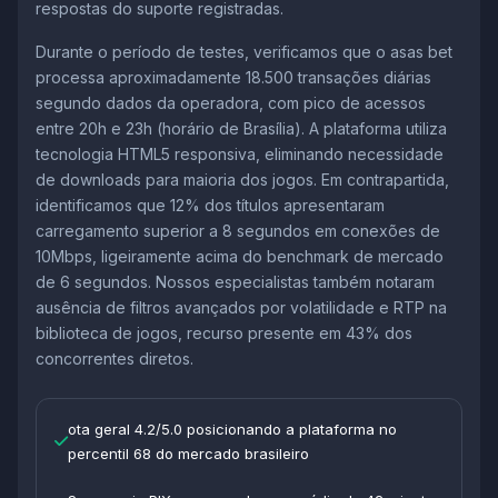
respostas do suporte registradas.
Durante o período de testes, verificamos que o asas bet
processa aproximadamente 18.500 transações diárias
segundo dados da operadora, com pico de acessos
entre 20h e 23h (horário de Brasília). A plataforma utiliza
tecnologia HTML5 responsiva, eliminando necessidade
de downloads para maioria dos jogos. Em contrapartida,
identificamos que 12% dos títulos apresentaram
carregamento superior a 8 segundos em conexões de
10Mbps, ligeiramente acima do benchmark de mercado
de 6 segundos. Nossos especialistas também notaram
ausência de filtros avançados por volatilidade e RTP na
biblioteca de jogos, recurso presente em 43% dos
concorrentes diretos.
ota geral 4.2/5.0 posicionando a plataforma no
percentil 68 do mercado brasileiro