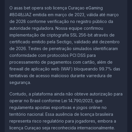
O asas bet opera sob licença Curaçao eGaming
#8048/JAZ emitida em março de 2023, válida até março
de 2028 conforme verificação no registro público da
autoridade reguladora. Nossa equipe confirmou
implementação de criptografia SSL 256-bit através de
certificado emitido pela Sectigo, validado até dezembro
de 2026. Testes de penetração simulados identificaram
conformidade com protocolos PCI DSS para
processamento de pagamentos com cartão, além de
firewall de aplicação web (WAF) bloqueando 99.7% das
tentativas de acesso malicioso durante varredura de
segurança.
Contudo, a plataforma ainda não obteve autorização para
operar no Brasil conforme Lei 14.790/2023, que
regulamenta apostas esportivas e jogos online no
território nacional. Essa ausência de licença brasileira
representa risco regulatório para jogadores, embora a
licença Curaçao seja reconhecida internacionalmente.